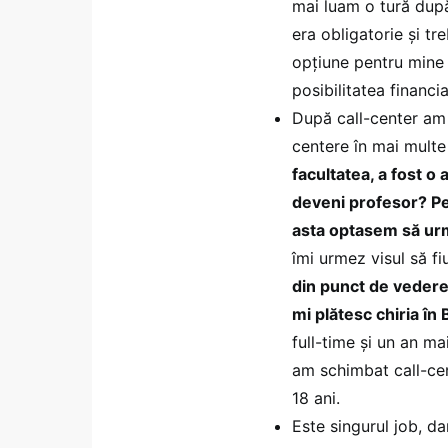
mai luam o tură după
era obligatorie și tr
opțiune pentru mine 
posibilitatea financi
După call-center am 
centere în mai multe
facultatea, a fost o 
deveni profesor? Pe
asta optasem să ur
îmi urmez visul să f
din punct de vedere 
mi plătesc chiria în
full-time și un an m
am schimbat call-cen
18 ani.
Este singurul job, d