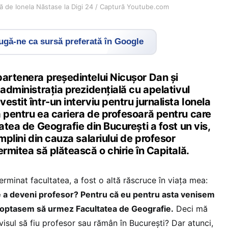
ă de Ionela Năstase la Digi 24 / Captură Youtube.com
gă-ne ca sursă preferată în Google
partenera președintelui Nicușor Dan și
 administrația prezidențială cu apelativul
estit într-un interviu pentru jurnalista Ionela
ă pentru ea cariera de profesoară pentru care
tatea de Geografie din București a fost un vis,
mplini din cauza salariului de profesor
ermitea să plătească o chirie în Capitală.
rminat facultatea, a fost o altă răscruce în viața mea:
e a deveni profesor? Pentru că eu pentru asta venisem
a optasem să urmez Facultatea de Geografie.
Deci mă
visul să fiu profesor sau rămân în București? Dar atunci,