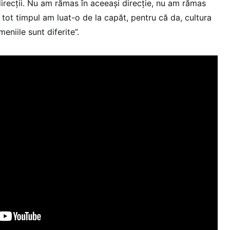
direcții. Nu am rămas în aceeași direcție, nu am rămas
 tot timpul am luat-o de la capăt, pentru că da, cultura
eniile sunt diferite”.