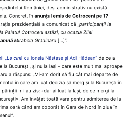
ședintelui României, deși administrativ nu există
nia. Concret, în
anunțul emis de Cotroceni pe 17
trația prezidențială a comunicat că „
participanții la
 Palatul Cotroceni astăzi, cu ocazia Zilei
oamnă
Mirabela Grădinaru
[…]”.
ii „
La cină
cu Ionela Năstase și Adi Hădean”
de ce a
e la București, și nu la Iași – care este mult mai aproape
naru a răspuns: „Mi-am dorit să fiu cât mai departe de
omentul în care am luat decizia să merg și la București în
rinții mi-au zis: «dar ai luat la Iași, de ce mergi la
ucurești». Am învățat toată vara pentru admiterea de la
prima oară când am coborât în Gara de Nord în ziua în
enul”.