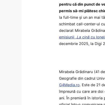
pentru că din punct de ve
permis să-mi plătesc chir
la full-time și un an mai 
schimbat call-center-ul cu 
declarat Mirabela Grădina
emisiunii „
La cină
cu Ionel
decembrie 2025, la Digi 2
Mirabela Grădinaru (41 de 
Geografie din cadrul Univ
G4Media.ro
. Este de 21 d
împreună cu care are doi co
ani. În premieră în istori
oficial într-o comunicare