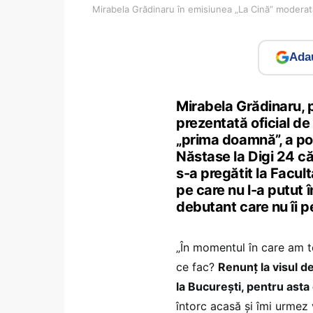
Mirabela Grădinaru în emisiunea „La Cină” moderat
Adau
Mirabela Grădinaru, 
prezentată oficial de
„prima doamnă”, a pov
Năstase la Digi 24 c
s-a pregătit la Facul
pe care nu l-a putut î
debutant care nu îi p
„În momentul în care am te
ce fac?
Renunț la visul d
la București, pentru ast
întorc acasă și îmi urmez 