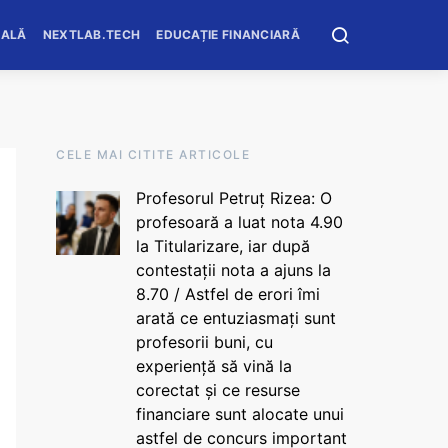
OALĂ
NEXTLAB.TECH
EDUCAȚIE FINANCIARĂ
CELE MAI CITITE ARTICOLE
Profesorul Petruț Rizea: O
profesoară a luat nota 4.90
la Titularizare, iar după
contestații nota a ajuns la
8.70 / Astfel de erori îmi
arată ce entuziasmați sunt
profesorii buni, cu
experiență să vină la
corectat și ce resurse
financiare sunt alocate unui
astfel de concurs important