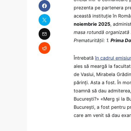
prezenta pe partenera pre
această instituție în Româ
noiembrie 2025
, adminis
masa rotundă organizată la
Prematurității: 1.
Prima D
Întrebată
în cadrul emisiun
ales să meargă la facultat
de Vaslui, Mirabela Grădi
părinți. Asta a fost. În m
toamnă să dau admiterea, pă
București?» «Merg și la B
București, a fost pentru 
care am venit să dau exam