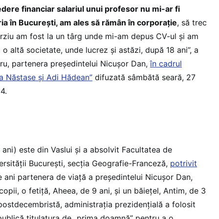
dere financiar salariul unui profesor nu mi-ar fi
ia în București, am ales să rămân în corporație
, să trec
târziu am fost la un târg unde mi-am depus CV-ul și am
o altă societate, unde lucrez și astăzi, după 18 ani”, a
ru, partenera președintelui Nicușor Dan,
în cadrul
a Năstase și Adi Hădean”
difuzată sâmbătă seară, 27
4.
ani) este din Vaslui și a absolvit Facultatea de
ersității București, secția Geografie-Franceză,
potrivit
e ani partenera de viață a președintelui Nicușor Dan,
pii, o fetiță, Aheea, de 9 ani, și un băiețel, Antim, de 3
a postdecembristă, administrația prezidențială a folosit
 publică titulatura de „prima doamnă” pentru a o