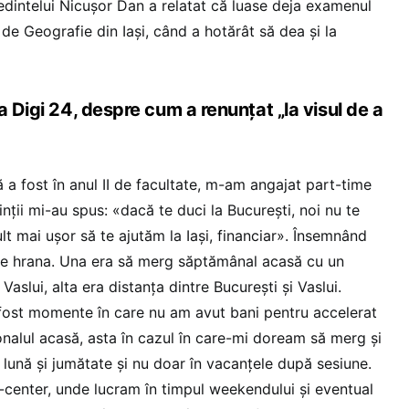
edintelui Nicușor Dan a relatat că luase deja examenul
de Geografie din Iași, când a hotărât să dea și la
a Digi 24, despre cum a renunțat „la visul de a
 a fost în anul II de facultate, m-am angajat part-time
rinții mi-au spus: «dacă te duci la București, noi nu te
lt mai ușor să te ajutăm la Iași, financiar». Însemnând
ure hrana. Una era să merg săptămânal acasă cu un
 Vaslui, alta era distanța dintre București și Vaslui.
fost momente în care nu am avut bani pentru accelerat
alul acasă, asta în cazul în care-mi doream să merg și
o lună și jumătate și nu doar în vacanțele după sesiune.
-center, unde lucram în timpul weekendului și eventual