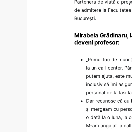
Partenera de viață a preș
de admitere la Facultatea 
București.
Mirabela Grădinaru, l
deveni profesor:
„Primul loc de muncă
la un call-center. Pă
putem ajuta, este mu
inclusiv să îmi asig
personal de la Iași la
Dar recunosc că au 
și mergeam cu person
o dată la o lună, la 
M-am angajat la call