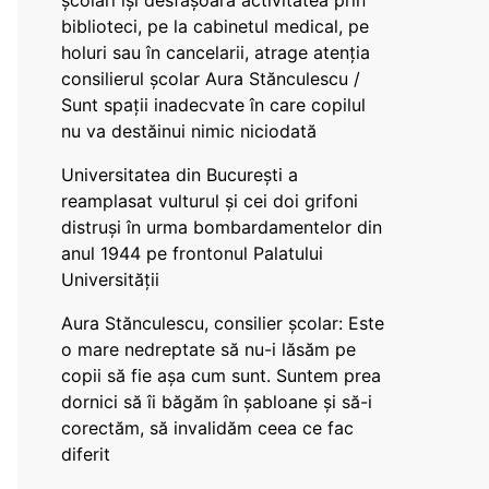
școlari își desfășoară activitatea prin
biblioteci, pe la cabinetul medical, pe
holuri sau în cancelarii, atrage atenția
consilierul școlar Aura Stănculescu /
Sunt spații inadecvate în care copilul
nu va destăinui nimic niciodată
Universitatea din București a
reamplasat vulturul și cei doi grifoni
distruși în urma bombardamentelor din
anul 1944 pe frontonul Palatului
Universității
Aura Stănculescu, consilier școlar: Este
o mare nedreptate să nu-i lăsăm pe
copii să fie așa cum sunt. Suntem prea
dornici să îi băgăm în șabloane și să-i
corectăm, să invalidăm ceea ce fac
diferit