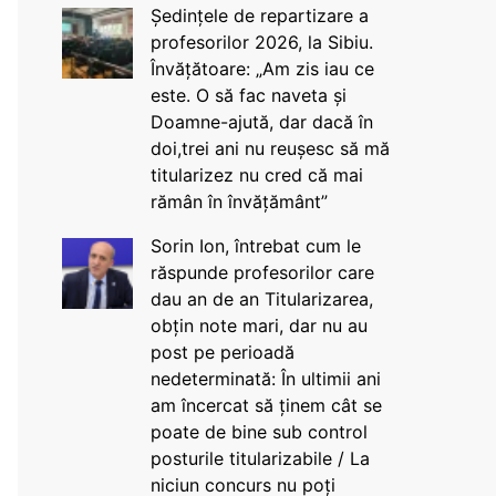
Ședințele de repartizare a
profesorilor 2026, la Sibiu.
Învățătoare: „Am zis iau ce
este. O să fac naveta și
Doamne-ajută, dar dacă în
doi,trei ani nu reușesc să mă
titularizez nu cred că mai
rămân în învățământ”
Sorin Ion, întrebat cum le
răspunde profesorilor care
dau an de an Titularizarea,
obțin note mari, dar nu au
post pe perioadă
nedeterminată: În ultimii ani
am încercat să ținem cât se
poate de bine sub control
posturile titularizabile / La
niciun concurs nu poți