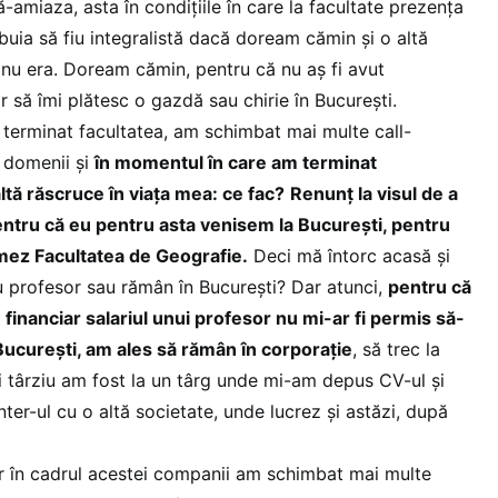
-amiaza, asta în condițiile în care la facultate prezența
ebuia să fiu integralistă dacă doream cămin și o altă
nu era. Doream cămin, pentru că nu aș fi avut
ar să îmi plătesc o gazdă sau chirie în București.
terminat facultatea, am schimbat mai multe call-
 domenii și
în momentul în care am terminat
altă răscruce în viața mea: ce fac?
Renunț la visul de a
ntru că eu pentru asta venisem la București, pentru
mez Facultatea de Geografie.
Deci mă întorc acasă și
iu profesor sau rămân în București? Dar atunci,
pentru că
financiar salariul unui profesor nu mi-ar fi permis să-
 București, am ales să rămân în corporație
, să trec la
ai târziu am fost la un târg unde mi-am depus CV-ul și
ter-ul cu o altă societate, unde lucrez și astăzi, după
ar în cadrul acestei companii am schimbat mai multe