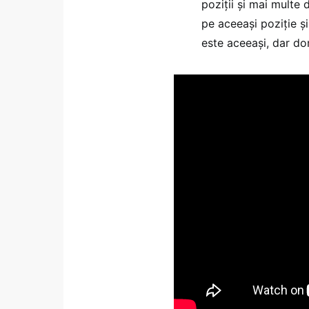
poziții și mai multe 
pe aceeași poziție și
este aceeași, dar dom