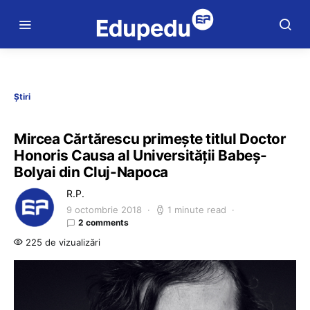
Știri
Mircea Cărtărescu primește titlul Doctor
Honoris Causa al Universității Babeş-
Bolyai din Cluj-Napoca
R.P.
9 octombrie 2018
1 minute read
2 comments
225 de vizualizări