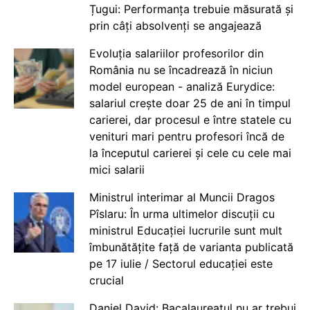
Țugui: Performanța trebuie măsurată și
prin câți absolvenți se angajează
Evoluția salariilor profesorilor din
România nu se încadrează în niciun
model european - analiză Eurydice:
salariul crește doar 25 de ani în timpul
carierei, dar procesul e între statele cu
venituri mari pentru profesori încă de
la începutul carierei și cele cu cele mai
mici salarii
Ministrul interimar al Muncii Dragos
Pîslaru: În urma ultimelor discuții cu
ministrul Educației lucrurile sunt mult
îmbunătățite față de varianta publicată
pe 17 iulie / Sectorul educației este
crucial
Daniel David: Bacalaureatul nu ar trebui