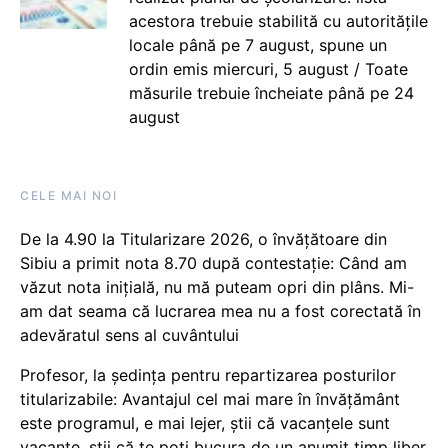
acestora trebuie stabilită cu autoritățile
locale până pe 7 august, spune un
ordin emis miercuri, 5 august / Toate
măsurile trebuie încheiate până pe 24
august
CELE MAI NOI
De la 4.90 la Titularizare 2026, o învățătoare din
Sibiu a primit nota 8.70 după contestație: Când am
văzut nota inițială, nu mă puteam opri din plâns. Mi-
am dat seama că lucrarea mea nu a fost corectată în
adevăratul sens al cuvântului
Profesor, la ședința pentru repartizarea posturilor
titularizabile: Avantajul cel mai mare în învățământ
este programul, e mai lejer, știi că vacanțele sunt
vacanţe, știi că te poți bucura de un anumit timp liber