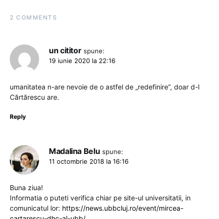
2 COMMENTS
un cititor
spune:
19 iunie 2020 la 22:16
umanitatea n-are nevoie de o astfel de „redefinire”, doar d-l
Cărtărescu are.
Reply
Madalina Belu
spune:
11 octombrie 2018 la 16:16
Buna ziua!
Informatia o puteti verifica chiar pe site-ul universitatii, in
comunicatul lor:
https://news.ubbcluj.ro/event/mircea-
cartarescu-dhc-al-ubb/