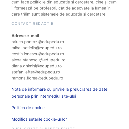
cum face politicile din educație și cercetare, cine și cum
îi formează pe profesori, cât de adecvate la lumea în
care trăim sunt sistemele de educație și cercetare.
CONTACT REDACȚIE
Adrese e-mail
raluca.pantazi@edupedu.ro
mihai.peticila@edupedu.ro
costin.ionescu@edupedu.ro
alexa.stanescu@edupedu.ro
diana.ghimisi@edupedu.ro
stefan.lefter@edupedu.ro
ramona.florea@edupedu.ro
Notă de informare cu privire la prelucrarea de date
personale prin intermediul site-ului
Politica de cookie
Modifică setarile cookie-urilor
PUBLICITATE ȘI PARTENERIATE