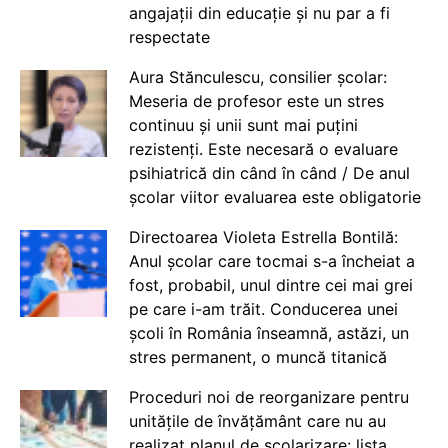
angajații din educație și nu par a fi
respectate
Aura Stănculescu, consilier școlar:
Meseria de profesor este un stres
continuu și unii sunt mai puțini
rezistenți. Este necesară o evaluare
psihiatrică din când în când / De anul
școlar viitor evaluarea este obligatorie
Directoarea Violeta Estrella Bontilă:
Anul școlar care tocmai s-a încheiat a
fost, probabil, unul dintre cei mai grei
pe care i-am trăit. Conducerea unei
școli în România înseamnă, astăzi, un
stres permanent, o muncă titanică
Proceduri noi de reorganizare pentru
unitățile de învățământ care nu au
realizat planul de școlarizare: lista