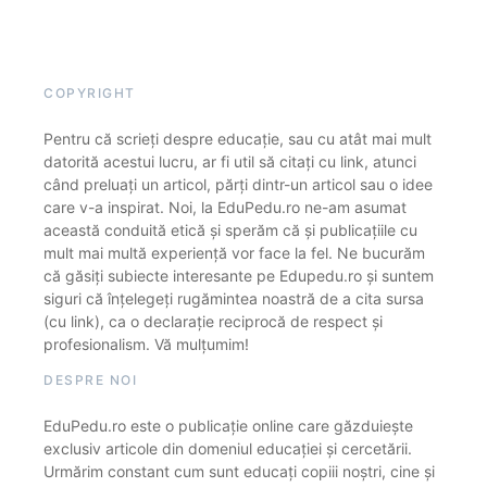
COPYRIGHT
Pentru că scrieți despre educație, sau cu atât mai mult
datorită acestui lucru, ar fi util să citați cu link, atunci
când preluați un articol, părți dintr-un articol sau o idee
care v-a inspirat. Noi, la EduPedu.ro ne-am asumat
această conduită etică și sperăm că și publicațiile cu
mult mai multă experiență vor face la fel. Ne bucurăm
că găsiți subiecte interesante pe Edupedu.ro și suntem
siguri că înțelegeți rugămintea noastră de a cita sursa
(cu link), ca o declarație reciprocă de respect și
profesionalism. Vă mulțumim!
DESPRE NOI
EduPedu.ro este o publicație online care găzduiește
exclusiv articole din domeniul educației și cercetării.
Urmărim constant cum sunt educați copiii noștri, cine și