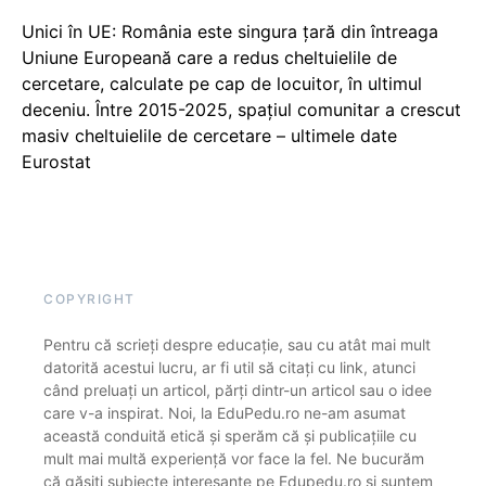
Unici în UE: România este singura țară din întreaga
Uniune Europeană care a redus cheltuielile de
cercetare, calculate pe cap de locuitor, în ultimul
deceniu. Între 2015-2025, spațiul comunitar a crescut
masiv cheltuielile de cercetare – ultimele date
Eurostat
COPYRIGHT
Pentru că scrieți despre educație, sau cu atât mai mult
datorită acestui lucru, ar fi util să citați cu link, atunci
când preluați un articol, părți dintr-un articol sau o idee
care v-a inspirat. Noi, la EduPedu.ro ne-am asumat
această conduită etică și sperăm că și publicațiile cu
mult mai multă experiență vor face la fel. Ne bucurăm
că găsiți subiecte interesante pe Edupedu.ro și suntem