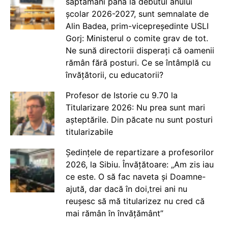
săptămâni până la debutul anului
școlar 2026-2027, sunt semnalate de
Alin Badea, prim-vicepreședinte USLI
Gorj: Ministerul o comite grav de tot.
Ne sună directorii disperați că oamenii
rămân fără posturi. Ce se întâmplă cu
învățătorii, cu educatorii?
Profesor de Istorie cu 9.70 la
Titularizare 2026: Nu prea sunt mari
așteptările. Din păcate nu sunt posturi
titularizabile
Ședințele de repartizare a profesorilor
2026, la Sibiu. Învățătoare: „Am zis iau
ce este. O să fac naveta și Doamne-
ajută, dar dacă în doi,trei ani nu
reușesc să mă titularizez nu cred că
mai rămân în învățământ”