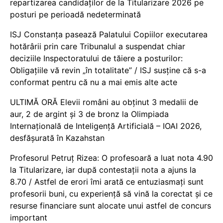
repartizarea candidaților de la Titularizare 2026 pe
posturi pe perioadă nedeterminată
ISJ Constanța pasează Palatului Copiilor executarea
hotărârii prin care Tribunalul a suspendat chiar
deciziile Inspectoratului de tăiere a posturilor:
Obligațiile vă revin „în totalitate” / ISJ susține că s-a
conformat pentru că nu a mai emis alte acte
ULTIMĂ ORĂ Elevii români au obținut 3 medalii de
aur, 2 de argint și 3 de bronz la Olimpiada
Internațională de Inteligență Artificială – IOAI 2026,
desfășurată în Kazahstan
Profesorul Petruț Rizea: O profesoară a luat nota 4.90
la Titularizare, iar după contestații nota a ajuns la
8.70 / Astfel de erori îmi arată ce entuziasmați sunt
profesorii buni, cu experiență să vină la corectat și ce
resurse financiare sunt alocate unui astfel de concurs
important