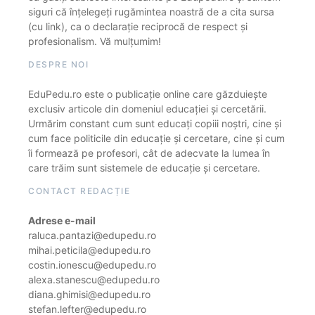
siguri că înțelegeți rugămintea noastră de a cita sursa
(cu link), ca o declarație reciprocă de respect și
profesionalism. Vă mulțumim!
DESPRE NOI
EduPedu.ro este o publicație online care găzduiește
exclusiv articole din domeniul educației și cercetării.
Urmărim constant cum sunt educați copiii noștri, cine și
cum face politicile din educație și cercetare, cine și cum
îi formează pe profesori, cât de adecvate la lumea în
care trăim sunt sistemele de educație și cercetare.
CONTACT REDACȚIE
Adrese e-mail
raluca.pantazi@edupedu.ro
mihai.peticila@edupedu.ro
costin.ionescu@edupedu.ro
alexa.stanescu@edupedu.ro
diana.ghimisi@edupedu.ro
stefan.lefter@edupedu.ro