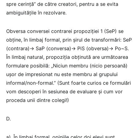
spre cerință” de către creatori, pentru a se evita
ambiguitățile în rezolvare.
Obversa conversei contrarei propoziției 1 (SeP) se
obține, în limbaj formal, prin șirul de transformări: SeP
(contrara)→ SaP (conversa)→ PiS (obversa)→ Po~S.
În limbaj natural, propoziția obținută are următoarea
formulare posibilă: „Niciun membru (nicio persoană)
ușor de impresionat nu este membru al grupului
informal/non-formal.” (Sunt foarte curios ce formulări
vom descoperi în sesiunea de evaluare și cum vor
proceda unii dintre colegi!)
D.
a). În limbaj formal, opiniile celor doi elevi sunt