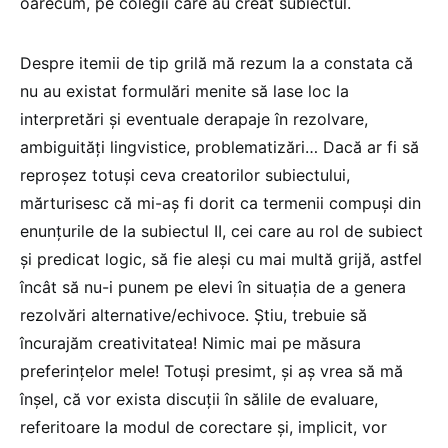
oarecum, pe colegii care au creat subiectul.
Despre itemii de tip grilă mă rezum la a constata că
nu au existat formulări menite să lase loc la
interpretări și eventuale derapaje în rezolvare,
ambiguități lingvistice, problematizări… Dacă ar fi să
reproșez totuși ceva creatorilor subiectului,
mărturisesc că mi-aș fi dorit ca termenii compuși din
enunțurile de la subiectul II, cei care au rol de subiect
și predicat logic, să fie aleși cu mai multă grijă, astfel
încât să nu-i punem pe elevi în situația de a genera
rezolvări alternative/echivoce. Știu, trebuie să
încurajăm creativitatea! Nimic mai pe măsura
preferințelor mele! Totuși presimt, și aș vrea să mă
înșel, că vor exista discuții în sălile de evaluare,
referitoare la modul de corectare și, implicit, vor