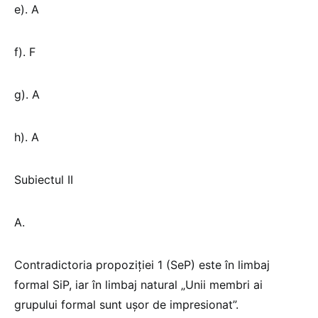
e). A
f). F
g). A
h). A
Subiectul II
A.
Contradictoria propoziției 1 (SeP) este în limbaj
formal SiP, iar în limbaj natural „Unii membri ai
grupului formal sunt ușor de impresionat”.