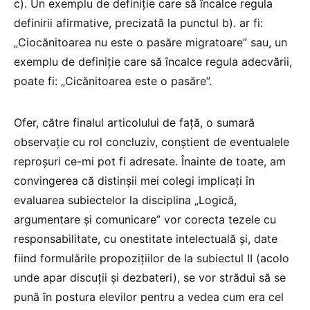
c). Un exemplu de definiție care să încalce regula
definirii afirmative, precizată la punctul b). ar fi:
„Ciocănitoarea nu este o pasăre migratoare” sau, un
exemplu de definiție care să încalce regula adecvării,
poate fi: „Cicănitoarea este o pasăre”.
Ofer, către finalul articolului de față, o sumară
observație cu rol concluziv, conștient de eventualele
reproșuri ce-mi pot fi adresate. Înainte de toate, am
convingerea că distinșii mei colegi implicați în
evaluarea subiectelor la disciplina „Logică,
argumentare și comunicare” vor corecta tezele cu
responsabilitate, cu onestitate intelectuală și, date
fiind formulările propozițiilor de la subiectul II (acolo
unde apar discuții și dezbateri), se vor strădui să se
pună în postura elevilor pentru a vedea cum era cel