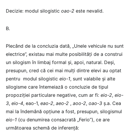
Decizie: modul silogistic
oao-2
este nevalid.
B.
Plecând de la concluzia dată, „Unele vehicule nu sunt
electrice”, existau mai multe posibilități de a construi
un silogism în limbaj formal și, apoi, natural. Deși,
presupun, cred că cei mai mulți dintre elevi au optat
pentru modul silogistic
eio-1
, sunt valabile și alte
silogisme care întemeiază o concluzie de tipul
propoziției particulare negative, cum ar fi:
eio-2
,
eio-
3
,
eio-4
, eao-1,
eao-2
,
aeo-2
,
aoo-2
,
oao-3
ș.a. Cea
mai la îndemână opțiune a fost, presupun, silogismul
eio-1
(cu denumirea consacrată „Ferio”), ce are
următoarea schemă de inferență: