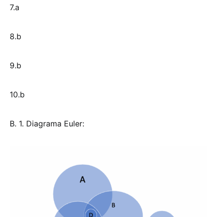
7.a
8.b
9.b
10.b
B. 1. Diagrama Euler: