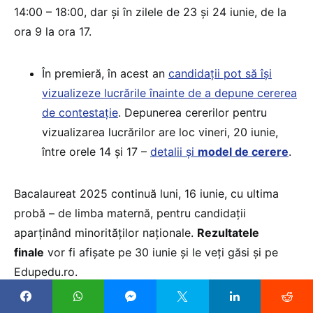
14:00 – 18:00, dar și în zilele de 23 și 24 iunie, de la
ora 9 la ora 17.
În premieră, în acest an
candidații pot să își
vizualizeze lucrările înainte de a depune cererea
de contestație
. Depunerea cererilor pentru
vizualizarea lucrărilor are loc vineri, 20 iunie,
între orele 14 și 17 –
detalii și
model de cerere
.
Bacalaureat 2025 continuă luni, 16 iunie, cu ultima
probă – de limba maternă, pentru candidații
aparținând minorităților naționale.
Rezultatele
finale
vor fi afișate pe 30 iunie și le veți găsi și pe
Edupedu.ro.
Foto: ©
Diego Vito Cervo
|
Dreamstime.com
/