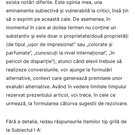
exista notări diferite. Este opinia mea, una
eminamente subiectivă și vulnerabilă la critici, însă țin
să o exprim pe această cale. De asemenea, în
momentul în care al doilea termen nu conține un
substantiv și este doar o proprietate/două proprietăți
(de tipul „ușor de impresionat” sau „colorate și
parfumate”, „cunoscuți la nivel internațional”, „în
pericol de dispariție”), atunci când elevii trebuie să
realizeze conversiunile, vor ajunge la formulări
alternative, context care generează premisele unor
evaluări alternative. Având în vedere limitele timpului
rezervat prezentului articol, voi trece, în cele ce
urmează, la formularea câtorva sugestii de rezolvare.
Fără a detalia, redau răspunsurile itemilor tip grilă de
la Subiectul I A: