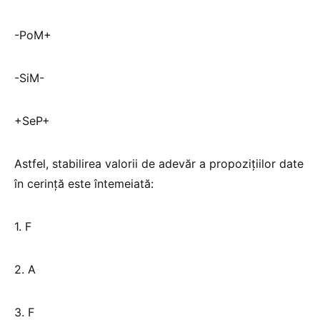
-PoM+
-SiM-
+SeP+
Astfel, stabilirea valorii de adevăr a propozițiilor date
în cerință este întemeiată:
1. F
2. A
3. F