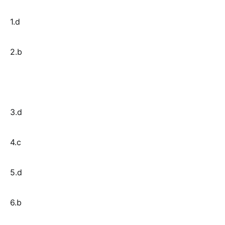
1.d
2.b
3.d
4.c
5.d
6.b