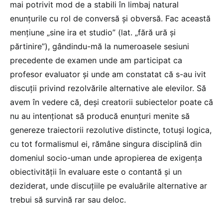
mai potrivit mod de a stabili în limbaj natural
enunțurile cu rol de conversă și obversă. Fac această
mențiune „sine ira et studio” (lat. „fără ură și
părtinire”), gândindu-mă la numeroasele sesiuni
precedente de examen unde am participat ca
profesor evaluator și unde am constatat că s-au ivit
discuții privind rezolvările alternative ale elevilor. Să
avem în vedere că, deși creatorii subiectelor poate că
nu au intenționat să producă enunțuri menite să
genereze traiectorii rezolutive distincte, totuși logica,
cu tot formalismul ei, rămâne singura disciplină din
domeniul socio-uman unde apropierea de exigența
obiectivității în evaluare este o contantă și un
deziderat, unde discuțiile pe evaluările alternative ar
trebui să survină rar sau deloc.