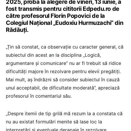
2025, proba la alegere de vineri, 13 iunie, a
fost transmis pentru cititorii Edpedu.ro de
către profesorul Florin Popovici de la
Colegiul Național „Eudoxiu Hurmuzachi” din
Rădăuți.
„Țin să constat, ca observație cu caracter general, că
subiectul din acest an la disciplina „Logică,
argumentare și comunicare” nu ar fi trebuit să ridice
dificultăți majore în rezolvare pentru elevii pregătiți.
Mai mult, aș îndrăzni să consider subiectul în cauză
unul acceptabil, de dificultate moderată”, apreciază
profesorul în comentariul său.
„Despre itemii de tip grilă mă rezum la a constata că
nu au existat formulări menite să lase loc la
interpretări și eventuale derapaje în rezolvare,