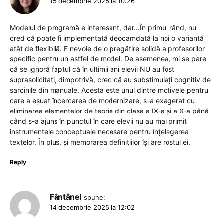
15 decembrie 2025 la 10:26
Modelul de programă e interesant, dar…În primul rând, nu
cred că poate fi implementată deocamdată la noi o variantă
atât de flexibilă. E nevoie de o pregătire solidă a profesorilor
specific pentru un astfel de model. De asemenea, mi se pare
că se ignoră faptul că în ultimii ani elevii NU au fost
suprasolicitați, dimpotrivă, cred că au substimulați cognitiv de
sarcinile din manuale. Acesta este unul dintre motivele pentru
care a eșuat încercarea de modernizare, s-a exagerat cu
eliminarea elementelor de teorie din clasa a IX-a și a X-a până
când s-a ajuns în punctul în care elevii nu au mai primit
instrumentele conceptuale necesare pentru înțelegerea
textelor. În plus, și memorarea definițiilor își are rostul ei.
Reply
Fântânel
spune:
14 decembrie 2025 la 12:02