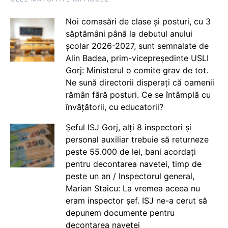
Noi comasări de clase și posturi, cu 3
săptămâni până la debutul anului
școlar 2026-2027, sunt semnalate de
Alin Badea, prim-vicepreședinte USLI
Gorj: Ministerul o comite grav de tot.
Ne sună directorii disperați că oamenii
rămân fără posturi. Ce se întâmplă cu
învățătorii, cu educatorii?
Șeful ISJ Gorj, alți 8 inspectori și
personal auxiliar trebuie să returneze
peste 55.000 de lei, bani acordați
pentru decontarea navetei, timp de
peste un an / Inspectorul general,
Marian Staicu: La vremea aceea nu
eram inspector șef. ISJ ne-a cerut să
depunem documente pentru
decontarea navetei