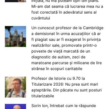
inițială, nu mă puteam opri din plâns.
Mi-am dat seama că lucrarea mea nu a
fost corectată în adevăratul sens al
cuvântului
Un cunoscut profesor de la Cambridge
a demisionat în urma acuzațiilor că ar
fi plagiat sau ar fi exagerat în privința
realizărilor sale, promovate printr-o
poveste de viață marcată de un
diagnostic de autism, zeci de
maratoane parcurse și milioane de lire
strânse în scopuri caritabile
Profesor de Istorie cu 9.70 la
Titularizare 2026: Nu prea sunt mari
așteptările. Din păcate nu sunt posturi
titularizabile
Sorin Ion, întrebat cum le răspunde