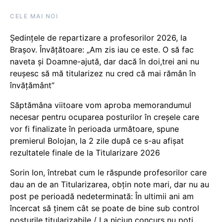
CELE MAI NOI
Ședințele de repartizare a profesorilor 2026, la
Brașov. Învățătoare: „Am zis iau ce este. O să fac
naveta și Doamne-ajută, dar dacă în doi,trei ani nu
reușesc să mă titularizez nu cred că mai rămân în
învățământ”
Săptămâna viitoare vom aproba memorandumul
necesar pentru ocuparea posturilor în creșele care
vor fi finalizate în perioada următoare, spune
premierul Bolojan, la 2 zile după ce s-au afișat
rezultatele finale de la Titularizare 2026
Sorin Ion, întrebat cum le răspunde profesorilor care
dau an de an Titularizarea, obțin note mari, dar nu au
post pe perioadă nedeterminată: În ultimii ani am
încercat să ținem cât se poate de bine sub control
posturile titularizabile / La niciun concurs nu poți