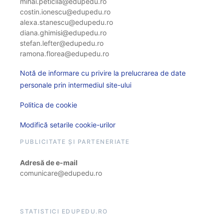
mihai.peticila@edupedu.ro
costin.ionescu@edupedu.ro
alexa.stanescu@edupedu.ro
diana.ghimisi@edupedu.ro
stefan.lefter@edupedu.ro
ramona.florea@edupedu.ro
Notă de informare cu privire la prelucrarea de date
personale prin intermediul site-ului
Politica de cookie
Modifică setarile cookie-urilor
PUBLICITATE ȘI PARTENERIATE
Adresă de e-mail
comunicare@edupedu.ro
STATISTICI EDUPEDU.RO