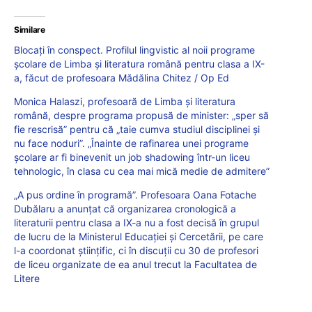
Similare
Blocați în conspect. Profilul lingvistic al noii programe
școlare de Limba și literatura română pentru clasa a IX-
a, făcut de profesoara Mădălina Chitez / Op Ed
Monica Halaszi, profesoară de Limba și literatura
română, despre programa propusă de minister: „sper să
fie rescrisă” pentru că „taie cumva studiul disciplinei și
nu face noduri”. „Înainte de rafinarea unei programe
școlare ar fi binevenit un job shadowing într-un liceu
tehnologic, în clasa cu cea mai mică medie de admitere”
„A pus ordine în programă”. Profesoara Oana Fotache
Dubălaru a anunțat că organizarea cronologică a
literaturii pentru clasa a IX-a nu a fost decisă în grupul
de lucru de la Ministerul Educației și Cercetării, pe care
l-a coordonat științific, ci în discuții cu 30 de profesori
de liceu organizate de ea anul trecut la Facultatea de
Litere