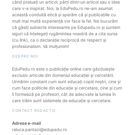
când preluați un articol, părți dintr-un articol sau o idee
care v-a inspirat. Noi, la EduPedu.ro ne-am asumat
această conduită etică și sperăm că și publicațiile cu
mult mai multă experiență vor face la fel. Ne bucurăm
că găsiți subiecte interesante pe Edupedu.ro și suntem
siguri că înțelegeți rugămintea noastră de a cita sursa
(cu link), ca o declarație reciprocă de respect și
profesionalism. Vă mulțumim!
DESPRE NOI
EduPedu.ro este o publicație online care găzduiește
exclusiv articole din domeniul educației și cercetării.
Urmărim constant cum sunt educați copiii noștri, cine și
cum face politicile din educație și cercetare, cine și cum
îi formează pe profesori, cât de adecvate la lumea în
care trăim sunt sistemele de educație și cercetare.
CONTACT REDACȚIE
Adrese e-mail
raluca.pantazi@edupedu.ro