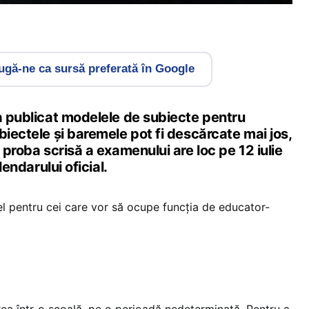
gă-ne ca sursă preferată în Google
 a publicat modelele de subiecte pentru
biectele și baremele pot fi descărcate mai jos,
 proba scrisă a examenului are loc pe 12 iulie
alendarului oficial.
el pentru cei care vor să ocupe funcția de educator-
ea într-o școală, pe o perioadă nedeterminată. Pentru a