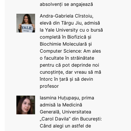
absolvenți se angajează
Andra-Gabriela Cîrstoiu,
elevă din Târgu Jiu, admisă
la Yale University cu o bursă
completă în Biofizică și
Biochimie Moleculară și
Computer Science: Am ales
o facultate în străinătate
pentru că pot deprinde noi
cunoștințe, dar vreau să mă
întorc în țară și să devin
profesor
Iasmina Huțupașu, prima
admisă la Medicină
Generală, Universitatea
„Carol Davila” din București:
Când alegi un astfel de