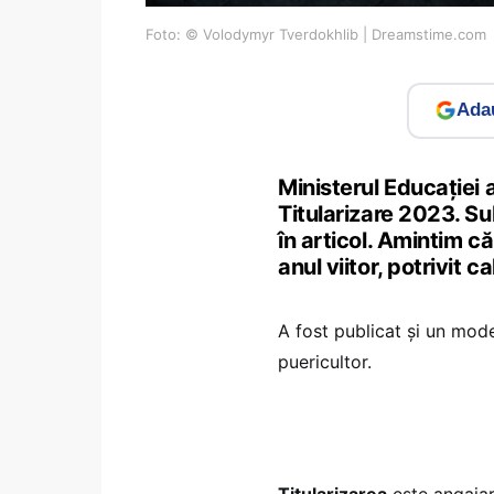
Foto: © Volodymyr Tverdokhlib | Dreamstime.com
Adau
Ministerul Educației
Titularizare 2023. Su
în articol. Amintim că
anul viitor, potrivit c
A fost publicat și un mod
puericultor.
Titularizarea
este angajar