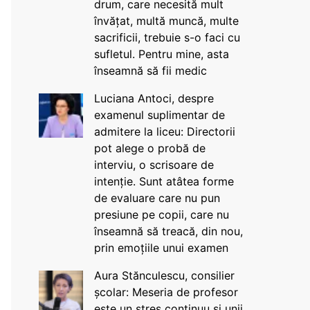
drum, care necesită mult
învățat, multă muncă, multe
sacrificii, trebuie s-o faci cu
sufletul. Pentru mine, asta
înseamnă să fii medic
Luciana Antoci, despre
examenul suplimentar de
admitere la liceu: Directorii
pot alege o probă de
interviu, o scrisoare de
intenție. Sunt atâtea forme
de evaluare care nu pun
presiune pe copii, care nu
înseamnă să treacă, din nou,
prin emoțiile unui examen
Aura Stănculescu, consilier
școlar: Meseria de profesor
este un stres continuu și unii