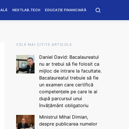
OALĂ
NEXTLAB.TECH
EDUCAȚIE FINANCIARĂ
CELE MAI CITITE ARTICOLE
Daniel David: Bacalaureatul
nu ar trebui să fie folosit ca
mijloc de intrare la facultate.
Bacalaureatul trebuie să fie
un examen care certifică
competențele pe care le ai
după parcursul unui
învățământ obligatoriu
Ministrul Mihai Dimian,
despre publicarea numelor