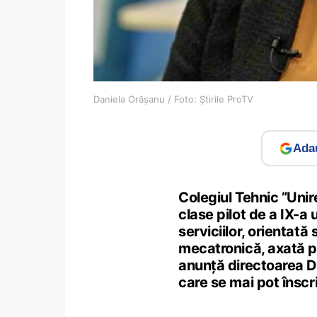
Daniela Orășanu / Foto: Știrile ProTV
Adau
Colegiul Tehnic ”Uni
clase pilot de a IX-a 
serviciilor, orientată
mecatronică, axată pe 
anunță directoarea D
care se mai pot înscr