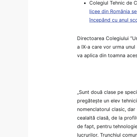
Colegiul Tehnic de C
licee din România sel
începând cu anul șco
Directoarea Colegiului ”Un
a IX-a care vor urma unul
va aplica din toamna aces
„Sunt două clase pe special
pregătește un elev tehnici
nomenclatorul clasic, dar 
cealaltă clasă, de la profi
de fapt, pentru tehnologie 
lucrurilor. Trunchiul comun