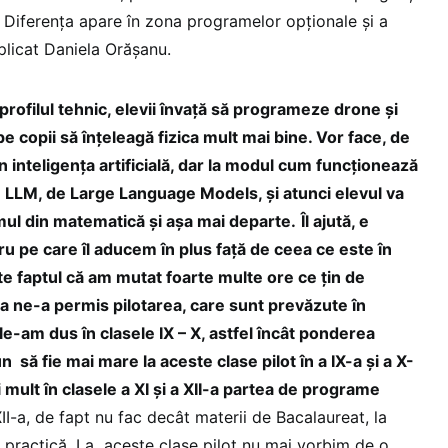
 Diferența apare în zona programelor opționale și a
plicat Daniela Orășanu.
profilul tehnic, elevii învață să programeze drone și
 pe copii să înțeleagă fizica mult mai bine. Vor face, de
n inteligența artificială, dar la modul cum funcționează
LLM, de Large Language Models, și atunci elevul va
mul din matematică și așa mai departe.
Îl ajută, e
u pe care îl aducem în plus față de ceea ce este în
e faptul că am mutat foarte multe ore ce țin de
sta ne-a permis pilotarea, care sunt prevăzute în
i le-am dus în clasele IX – X, astfel încât ponderea
 să fie mai mare la aceste clase pilot în a IX-a și a X-
 mult în clasele a XI și a XII-a partea de programe
II-a, de fapt nu fac decât materii de Bacalaureat, la
 practică. La aceste clase pilot nu mai vorbim de o