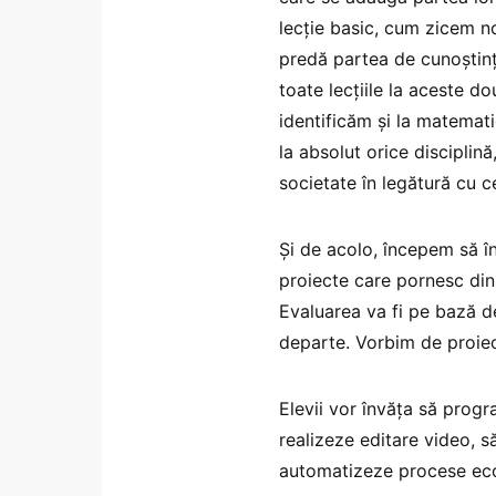
lecție basic, cum zicem noi
predă partea de cunoștințe
toate lecțiile la aceste do
identificăm și la matematică,
la absolut orice disciplin
societate în legătură cu 
Și de acolo, începem să î
proiecte care pornesc din 
Evaluarea va fi pe bază de
departe. Vorbim de proiec
Elevii vor învăța să progr
realizeze editare video, să
automatizeze procese eco