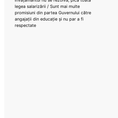
învățământul nu se rezolvă, pică toată
legea salarizării / Sunt mai multe
promisiuni din partea Guvernului către
angajații din educație și nu par a fi
respectate