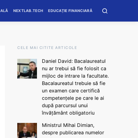
OALĂ
NEXTLAB.TECH
EDUCAȚIE FINANCIARĂ
CELE MAI CITITE ARTICOLE
Daniel David: Bacalaureatul
nu ar trebui să fie folosit ca
mijloc de intrare la facultate.
Bacalaureatul trebuie să fie
un examen care certifică
competențele pe care le ai
după parcursul unui
învățământ obligatoriu
Ministrul Mihai Dimian,
despre publicarea numelor