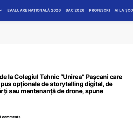
EVALUARE NAȚIONALĂ 2026
BAC 2026
PROFESORI
AI LA ȘC
 de la Colegiul Tehnic ”Unirea” Pașcani care
us opționale de storytelling digital, de
cărți sau mentenanță de drone, spune
3 comments