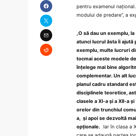
pentru examenul național.
modului de predare”, a ex
„
O să dau un exemplu, la 
atunci lucrul ăsta îi ajută
exemplu, multe lucruri di
tocmai aceste modele de 
înțelege mai bine algorit
complementar. Un alt lucr
planul cadru standard est
disciplinele teoretice, a
clasele a XI-a și a XII-a ș
orelor din trunchiul comun
a, și apoi se dezvoltă mai
opționale.
Iar în clasa a X
care se adaugă partea lor