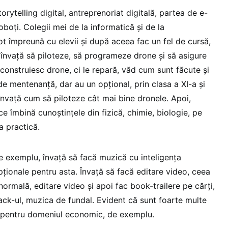
ytelling digital, antreprenoriat digitală, partea de e-
boți. Colegii mei de la informatică și de la
t împreună cu elevii și după aceea fac un fel de cursă,
l, învață să piloteze, să programeze drone și să asigure
onstruiesc drone, ci le repară, văd cum sunt făcute și
de mentenanță, dar au un opțional, prin clasa a XI-a și
învață cum să piloteze cât mai bine dronele. Apoi,
ce îmbină cunoștințele din fizică, chimie, biologie, pe
a practică.
de exemplu, învață să facă muzică cu inteligența
pționale pentru asta. Învață să facă editare video, ceea
ormală, editare video și apoi fac book-trailere pe cărți,
ck-ul, muzica de fundal. Evident că sunt foarte multe
, pentru domeniul economic, de exemplu.