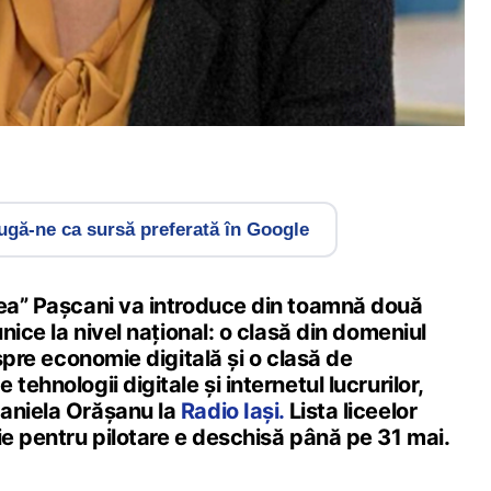
gă-ne ca sursă preferată în Google
rea” Pașcani va introduce din toamnă două
unice la nivel național: o clasă din domeniul
 spre economie digitală și o clasă de
tehnologii digitale și internetul lucrurilor,
aniela Orășanu la
Radio Iași.
Lista liceelor
ie pentru pilotare e deschisă până pe 31 mai.