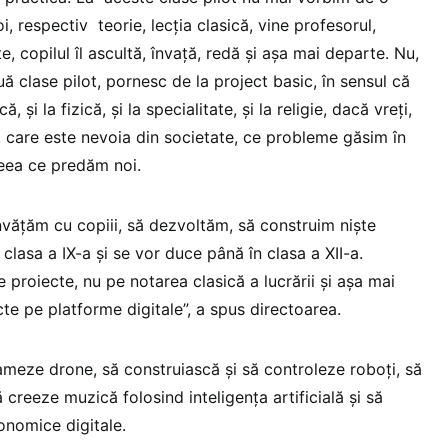
, respectiv teorie, lecția clasică, vine profesorul,
, copilul îl ascultă, învață, redă și așa mai departe. Nu,
uă clase pilot, pornesc de la project basic, în sensul că
 și la fizică, și la specialitate, și la religie, dacă vreți,
ă, care este nevoia din societate, ce probleme găsim în
ceea ce predăm noi.
nvățăm cu copiii, să dezvoltăm, să construim niște
clasa a IX-a și se vor duce până în clasa a XII-a.
 proiecte, nu pe notarea clasică a lucrării și așa mai
te pe platforme digitale”, a spus directoarea.
ameze drone, să construiască și să controleze roboți, să
 creeze muzică folosind inteligența artificială și să
nomice digitale.