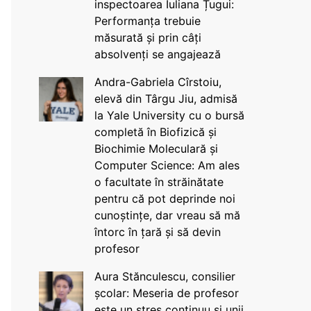
inspectoarea Iuliana Țugui:
Performanța trebuie
măsurată și prin câți
absolvenți se angajează
Andra-Gabriela Cîrstoiu,
elevă din Târgu Jiu, admisă
la Yale University cu o bursă
completă în Biofizică și
Biochimie Moleculară și
Computer Science: Am ales
o facultate în străinătate
pentru că pot deprinde noi
cunoștințe, dar vreau să mă
întorc în țară și să devin
profesor
Aura Stănculescu, consilier
școlar: Meseria de profesor
este un stres continuu și unii