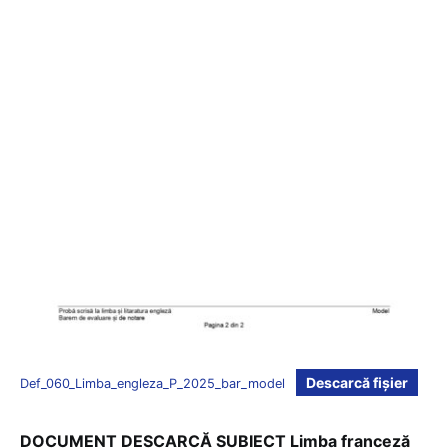
Descarcă fișier
Def_060_Limba_engleza_P_2025_bar_model
DOCUMENT DESCARCĂ SUBIECT Limba franceză