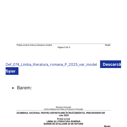
Descarcă
Def_074_Limba_literatura_romana_P_2025_var_model
fișier
Barem: