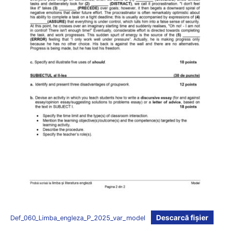
Descarcă fișier
Def_060_Limba_engleza_P_2025_var_model