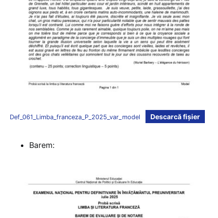
Descarcă fișier
Def_061_Limba_franceza_P_2025_var_model
Barem: