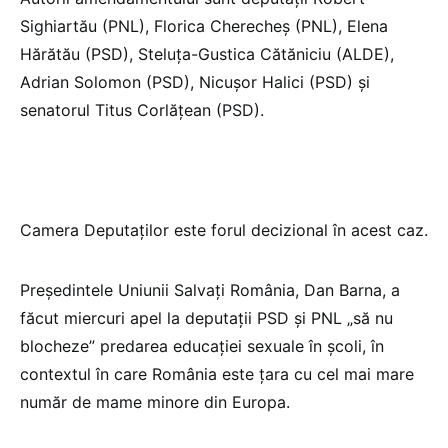
Sighiartău (PNL), Florica Cherecheş (PNL), Elena
Hărătău (PSD), Steluţa-Gustica Cătăniciu (ALDE),
Adrian Solomon (PSD), Nicuşor Halici (PSD) şi
senatorul Titus Corlăţean (PSD).
Camera Deputaților este forul decizional în acest caz.
Preşedintele Uniunii Salvaţi România, Dan Barna, a
făcut miercuri apel la deputaţii PSD şi PNL „să nu
blocheze” predarea educaţiei sexuale în şcoli, în
contextul în care România este ţara cu cel mai mare
număr de mame minore din Europa.