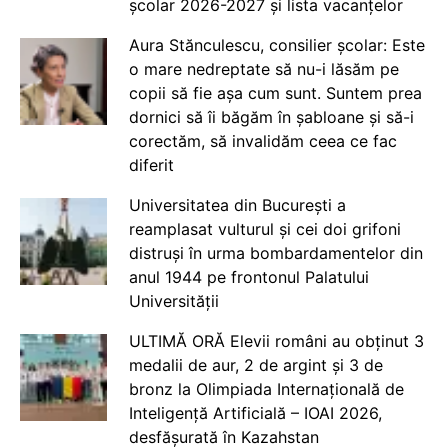
școlar 2026-2027 și lista vacanțelor
Aura Stănculescu, consilier școlar: Este
o mare nedreptate să nu-i lăsăm pe
copii să fie așa cum sunt. Suntem prea
dornici să îi băgăm în șabloane și să-i
corectăm, să invalidăm ceea ce fac
diferit
Universitatea din București a
reamplasat vulturul și cei doi grifoni
distruși în urma bombardamentelor din
anul 1944 pe frontonul Palatului
Universității
ULTIMĂ ORĂ Elevii români au obținut 3
medalii de aur, 2 de argint și 3 de
bronz la Olimpiada Internațională de
Inteligență Artificială – IOAI 2026,
desfășurată în Kazahstan