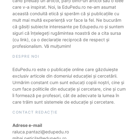
când preluați un articol, părți dintr-un articol sau o idee
care v-a inspirat. Noi, la EduPedu.ro ne-am asumat
această conduită etică și sperăm că și publicațiile cu
mult mai multă experiență vor face la fel. Ne bucurăm
că găsiți subiecte interesante pe Edupedu.ro și suntem
siguri că înțelegeți rugămintea noastră de a cita sursa
(cu link), ca o declarație reciprocă de respect și
profesionalism. Vă mulțumim!
DESPRE NOI
EduPedu.ro este o publicație online care găzduiește
exclusiv articole din domeniul educației și cercetării.
Urmărim constant cum sunt educați copiii noștri, cine și
cum face politicile din educație și cercetare, cine și cum
îi formează pe profesori, cât de adecvate la lumea în
care trăim sunt sistemele de educație și cercetare.
CONTACT REDACȚIE
Adrese e-mail
raluca.pantazi@edupedu.ro
mihai.peticila@edupedu.ro