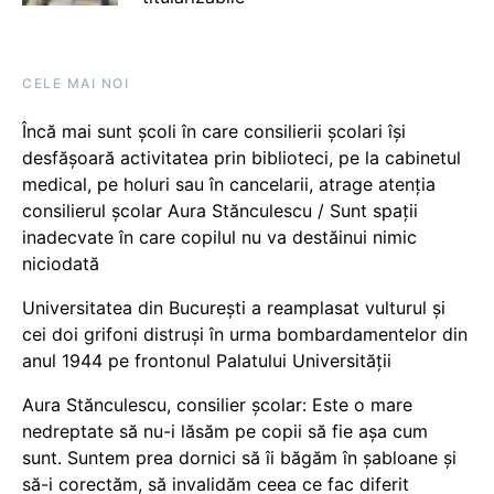
CELE MAI NOI
Încă mai sunt școli în care consilierii școlari își
desfășoară activitatea prin biblioteci, pe la cabinetul
medical, pe holuri sau în cancelarii, atrage atenția
consilierul școlar Aura Stănculescu / Sunt spații
inadecvate în care copilul nu va destăinui nimic
niciodată
Universitatea din București a reamplasat vulturul și
cei doi grifoni distruși în urma bombardamentelor din
anul 1944 pe frontonul Palatului Universității
Aura Stănculescu, consilier școlar: Este o mare
nedreptate să nu-i lăsăm pe copii să fie așa cum
sunt. Suntem prea dornici să îi băgăm în șabloane și
să-i corectăm, să invalidăm ceea ce fac diferit