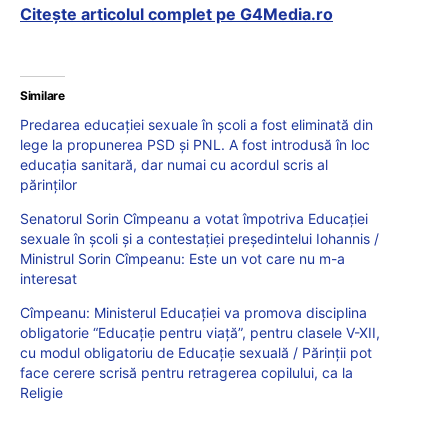
Citește articolul complet pe G4Media.ro
Similare
Predarea educației sexuale în școli a fost eliminată din
lege la propunerea PSD și PNL. A fost introdusă în loc
educația sanitară, dar numai cu acordul scris al
părinților
Senatorul Sorin Cîmpeanu a votat împotriva Educației
sexuale în școli și a contestației președintelui Iohannis /
Ministrul Sorin Cîmpeanu: Este un vot care nu m-a
interesat
Cîmpeanu: Ministerul Educației va promova disciplina
obligatorie “Educație pentru viață”, pentru clasele V-XII,
cu modul obligatoriu de Educație sexuală / Părinții pot
face cerere scrisă pentru retragerea copilului, ca la
Religie