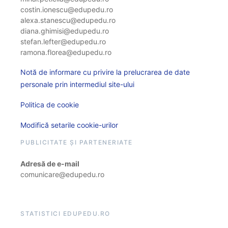
costin.ionescu@edupedu.ro
alexa.stanescu@edupedu.ro
diana.ghimisi@edupedu.ro
stefan.lefter@edupedu.ro
ramona.florea@edupedu.ro
Notă de informare cu privire la prelucrarea de date
personale prin intermediul site-ului
Politica de cookie
Modifică setarile cookie-urilor
PUBLICITATE ȘI PARTENERIATE
Adresă de e-mail
comunicare@edupedu.ro
STATISTICI EDUPEDU.RO