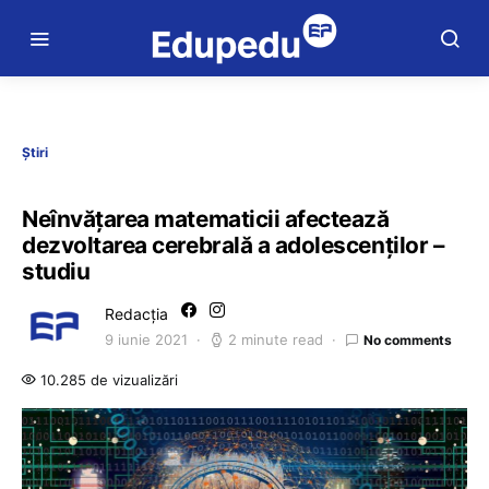
Știri
Neînvățarea matematicii afectează
dezvoltarea cerebrală a adolescenților –
studiu
Redacția
9 iunie 2021
2 minute read
No comments
10.285 de vizualizări