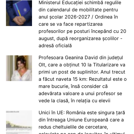
Ministerul Educației schimbă regulile
din calendarul de mobilitate pentru
anul școlar 2026-2027 / Ordinea în
care se va face repartizarea
profesorilor pe posturi începând cu 20
august, după reorganizarea școlilor -
adresă oficială
Profesoara Geanina David din județul
Olt, care a obținut 10 la Titularizare va
primi un post de suplinitor. Anul trecut
a făcut naveta 15 km: Rezultatul este o
mare bucurie, însă consider că
adevărata valoare a unui profesor se
vede la clasă, în relația cu elevii
Unici în UE: România este singura țară
din întreaga Uniune Europeană care a
redus cheltuielile de cercetare,
calculate pe cap de locuitor, în ultimul