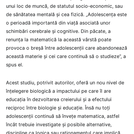
unui loc de muncă, de statutul socio-economic, sau
de sănătatea mentală şi cea fizică. „Adolescenţa este
o perioadă importantă din viaţă asociată unor
schimbări cerebrale şi cognitive. Din păcate, a
renunţa la matematică la această vârstă poate
provoca o breşă între adolescenţii care abandonează
această materie şi cei care continuă să o studieze”, a
spus el.
Acest studiu, potrivit autorilor, oferă un nou nivel de
înţelegere biologică a impactului pe care îl are
educaţia în dezvoltarea creierului şi a efectului
reciproc între biologie şi educaţie. Însă nu toţi
adolescenţii continuă să înveţe matematica, astfel
încât trebuie investigate şi posibile alternative,
discipline ca logica sau raţionamentul care implică