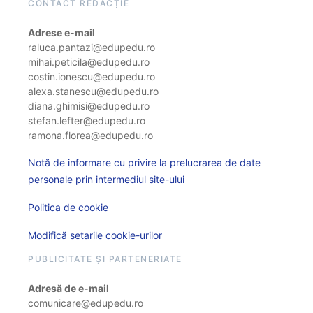
CONTACT REDACȚIE
Adrese e-mail
raluca.pantazi@edupedu.ro
mihai.peticila@edupedu.ro
costin.ionescu@edupedu.ro
alexa.stanescu@edupedu.ro
diana.ghimisi@edupedu.ro
stefan.lefter@edupedu.ro
ramona.florea@edupedu.ro
Notă de informare cu privire la prelucrarea de date
personale prin intermediul site-ului
Politica de cookie
Modifică setarile cookie-urilor
PUBLICITATE ȘI PARTENERIATE
Adresă de e-mail
comunicare@edupedu.ro