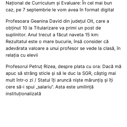
Național de Curriculum și Evaluare: În cel mai bun
caz, pe 7 septembrie le vom avea în format digital
Profesoara Geanina David din județul Olt, care a
obținut 10 la Titularizare va primi un post de
suplinitor. Anul trecut a făcut naveta 15 km:
Rezultatul este o mare bucurie, însă consider că
adevărata valoare a unui profesor se vede la clasă, în
relația cu elevii
Profesorul Petruț Rizea, despre plata cu ora: Dacă mă
apuc să strâng sticle și să le duc la SGR, câștig mai
mult într-o zi / Statul îți aruncă niște mărunțiș și îți
cere să-i spui „salariu”. Asta este umilință
instituționalizată