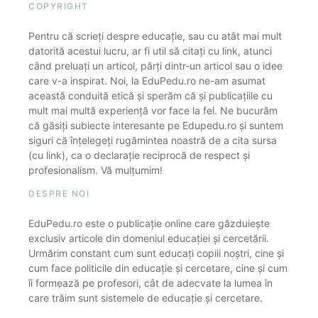
COPYRIGHT
Pentru că scrieți despre educație, sau cu atât mai mult
datorită acestui lucru, ar fi util să citați cu link, atunci
când preluați un articol, părți dintr-un articol sau o idee
care v-a inspirat. Noi, la EduPedu.ro ne-am asumat
această conduită etică și sperăm că și publicațiile cu
mult mai multă experiență vor face la fel. Ne bucurăm
că găsiți subiecte interesante pe Edupedu.ro și suntem
siguri că înțelegeți rugămintea noastră de a cita sursa
(cu link), ca o declarație reciprocă de respect și
profesionalism. Vă mulțumim!
DESPRE NOI
EduPedu.ro este o publicație online care găzduiește
exclusiv articole din domeniul educației și cercetării.
Urmărim constant cum sunt educați copiii noștri, cine și
cum face politicile din educație și cercetare, cine și cum
îi formează pe profesori, cât de adecvate la lumea în
care trăim sunt sistemele de educație și cercetare.