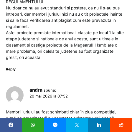
REGULAMENTULUI.
Nu doar ca nu au avut standuri si postere, ca nu li s-au pus
intrebari, dar membrii juriului nici nu au citit proiectele inainte
si sa le faca verificarea antiplagiat cum este prevazuta in
regulament.
Asfel proiecte premiate international, clasate pe locul 1 la alte
etape judetene si nationale de anul acesta, sunt ultimele in
clasament si castiga proiecte de la Magearu!!!! Ismb are o
mare problema, ori celelalte judetene au fost organizate
gresit, ori aceasta.
Reply
andra
spune:
20 mai 2026 la 07:52
Membrii juriului au fost schimbați chiar în ziua competiției,
după ce organizatorii au constatat existența unui posibil
conflict de interese: în comisie se aflau profesori de la Colegiul
„Tudor Vianu”, iar printre participanți erau și elevi ai aceluiași