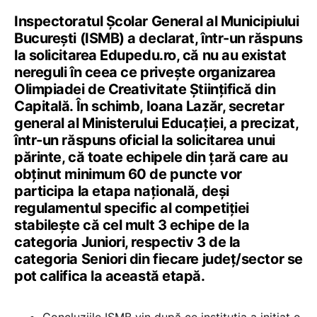
Inspectoratul Școlar General al Municipiului
București (ISMB) a declarat, într-un răspuns
la solicitarea Edupedu.ro, că nu au existat
nereguli în ceea ce privește organizarea
Olimpiadei de Creativitate Științifică din
Capitală. În schimb, Ioana Lazăr, secretar
general al Ministerului Educației, a precizat,
într-un răspuns oficial la solicitarea unui
părinte, că toate echipele din țară care au
obținut minimum 60 de puncte vor
participa la etapa națională, deși
regulamentul specific al competiției
stabilește că cel mult 3 echipe de la
categoria Juniori, respectiv 3 de la
categoria Seniori din fiecare județ/sector se
pot califica la această etapă.
Concluziile ISMB vin după ce instituția a inițiat o