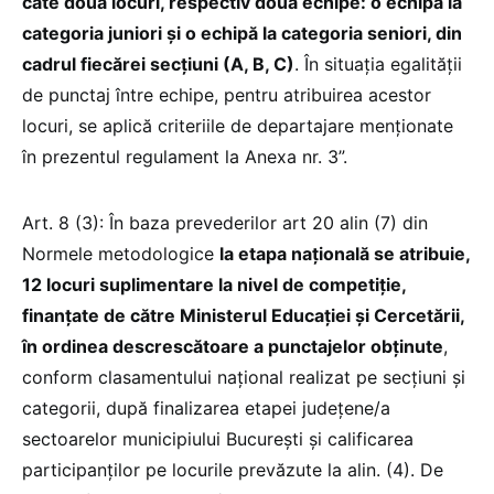
câte două locuri, respectiv două echipe: o echipă la
categoria juniori și o echipă la categoria seniori, din
cadrul fiecărei secțiuni (A, B, C)
. În situația egalității
de punctaj între echipe, pentru atribuirea acestor
locuri, se aplică criteriile de departajare menționate
în prezentul regulament la Anexa nr. 3”.
Art. 8 (3): În baza prevederilor art 20 alin (7) din
Normele metodologice
la etapa națională se atribuie,
12 locuri suplimentare la nivel de competiție,
finanțate de către Ministerul Educației și Cercetării,
în ordinea descrescătoare a punctajelor obţinute
,
conform clasamentului naţional realizat pe secțiuni și
categorii, după finalizarea etapei județene/a
sectoarelor municipiului București şi calificarea
participanţilor pe locurile prevăzute la alin. (4). De