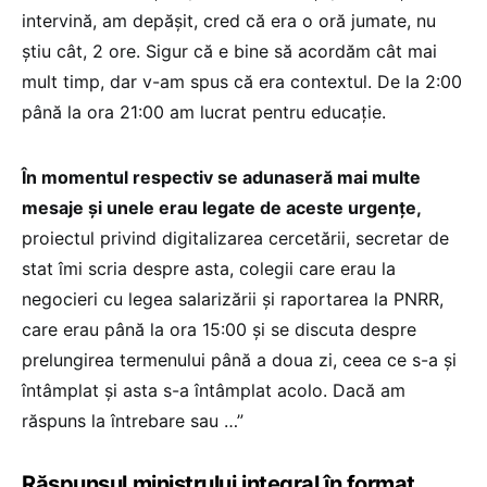
intervină, am depășit, cred că era o oră jumate, nu
știu cât, 2 ore. Sigur că e bine să acordăm cât mai
mult timp, dar v-am spus că era contextul. De la 2:00
până la ora 21:00 am lucrat pentru educație.
În momentul respectiv se adunaseră mai multe
mesaje și unele erau legate de aceste urgențe,
proiectul privind digitalizarea cercetării, secretar de
stat îmi scria despre asta, colegii care erau la
negocieri cu legea salarizării și raportarea la PNRR,
care erau până la ora 15:00 și se discuta despre
prelungirea termenului până a doua zi, ceea ce s-a și
întâmplat și asta s-a întâmplat acolo. Dacă am
răspuns la întrebare sau …”
Răspunsul ministrului integral în format