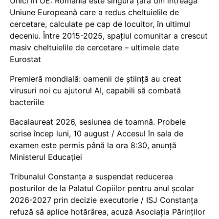
Unici în UE: România este singura țară din întreaga
Uniune Europeană care a redus cheltuielile de
cercetare, calculate pe cap de locuitor, în ultimul
deceniu. Între 2015-2025, spațiul comunitar a crescut
masiv cheltuielile de cercetare – ultimele date
Eurostat
Premieră mondială: oamenii de știință au creat
virusuri noi cu ajutorul AI, capabili să combată
bacteriile
Bacalaureat 2026, sesiunea de toamnă. Probele
scrise încep luni, 10 august / Accesul în sala de
examen este permis până la ora 8:30, anunță
Ministerul Educației
Tribunalul Constanța a suspendat reducerea
posturilor de la Palatul Copiilor pentru anul școlar
2026-2027 prin decizie executorie / ISJ Constanța
refuză să aplice hotărârea, acuză Asociația Părinților