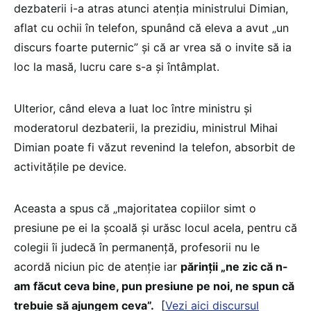
dezbaterii i-a atras atunci atenția ministrului Dimian,
aflat cu ochii în telefon, spunând că eleva a avut „un
discurs foarte puternic” și că ar vrea să o invite să ia
loc la masă, lucru care s-a și întâmplat.
Ulterior, când eleva a luat loc între ministru și
moderatorul dezbaterii, la prezidiu, ministrul Mihai
Dimian poate fi văzut revenind la telefon, absorbit de
activitățile pe device.
Aceasta a spus că „majoritatea copiilor simt o
presiune pe ei la școală și urăsc locul acela, pentru că
colegii îi judecă în permanență, profesorii nu le
acordă niciun pic de atenție iar
părinții „ne zic că n-
am făcut ceva bine, pun presiune pe noi, ne spun că
trebuie să ajungem ceva”.
[
Vezi aici discursul