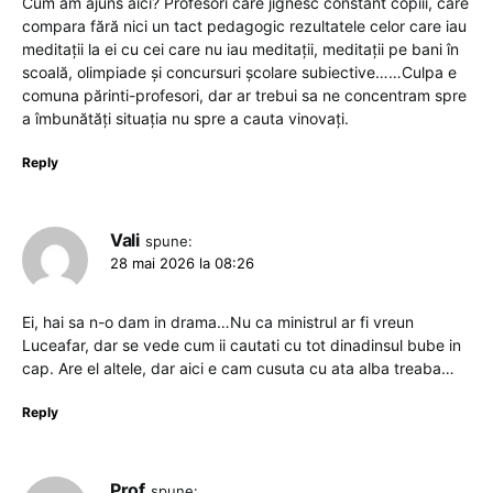
Cum am ajuns aici? Profesori care jignesc constant copiii, care
compara fără nici un tact pedagogic rezultatele celor care iau
meditații la ei cu cei care nu iau meditații, meditații pe bani în
scoală, olimpiade și concursuri școlare subiective……Culpa e
comuna părinti-profesori, dar ar trebui sa ne concentram spre
a îmbunătăți situația nu spre a cauta vinovați.
Reply
Vali
spune:
28 mai 2026 la 08:26
Ei, hai sa n-o dam in drama…Nu ca ministrul ar fi vreun
Luceafar, dar se vede cum ii cautati cu tot dinadinsul bube in
cap. Are el altele, dar aici e cam cusuta cu ata alba treaba…
Reply
Prof
spune: