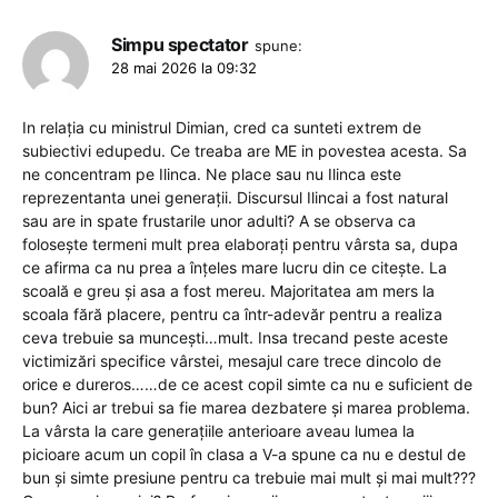
Simpu spectator
spune:
28 mai 2026 la 09:32
In relația cu ministrul Dimian, cred ca sunteti extrem de
subiectivi edupedu. Ce treaba are ME in povestea acesta. Sa
ne concentram pe Ilinca. Ne place sau nu Ilinca este
reprezentanta unei generații. Discursul Ilincai a fost natural
sau are in spate frustarile unor adulti? A se observa ca
folosește termeni mult prea elaborați pentru vârsta sa, dupa
ce afirma ca nu prea a înțeles mare lucru din ce citește. La
scoală e greu și asa a fost mereu. Majoritatea am mers la
scoala fără placere, pentru ca într-adevăr pentru a realiza
ceva trebuie sa muncești…mult. Insa trecand peste aceste
victimizări specifice vârstei, mesajul care trece dincolo de
orice e dureros……de ce acest copil simte ca nu e suficient de
bun? Aici ar trebui sa fie marea dezbatere și marea problema.
La vârsta la care generațiile anterioare aveau lumea la
picioare acum un copil în clasa a V-a spune ca nu e destul de
bun și simte presiune pentru ca trebuie mai mult și mai mult???