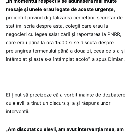
„În momentul respectiv se adunaseră mai multe
mesaje și unele erau legate de aceste urgențe,
proiectul privind digitalizarea cercetării, secretar de
stat îmi scria despre asta, colegii care erau la
negocieri cu legea salarizării și raportarea la PNRR,
care erau până la ora 15:00 și se discuta despre
prelungirea termenului până a doua zi, ceea ce s-a și
întâmplat și asta s-a întâmplat acolo”, a spus Dimian.
El ținut să precizeze că a vorbit înainte de dezbatere
cu elevii, a ținut un discurs și a și răspuns unor
intervenții.
„
Am discutat cu elevii, am avut intervenția mea, am