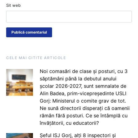
Sit web
CELE MAI CITITE ARTICOLE
Noi comasări de clase și posturi, cu 3
săptămâni până la debutul anului
școlar 2026-2027, sunt semnalate de
Alin Badea, prim-vicepreședinte USLI
Gorj: Ministerul o comite grav de tot.
Ne sună directorii disperați că oamenii
rămân fără posturi. Ce se întâmplă cu
învățătorii, cu educatorii?
Șeful ISJ Gorj, alți 8 inspectori și