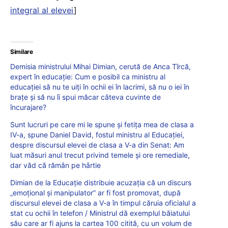
integral al elevei
]
Similare
Demisia ministrului Mihai Dimian, cerută de Anca Tîrcă,
expert în educație: Cum e posibil ca ministru al
educației să nu te uiți în ochii ei în lacrimi, să nu o iei în
brațe și să nu îi spui măcar câteva cuvinte de
încurajare?
Sunt lucruri pe care mi le spune și fetița mea de clasa a
IV-a, spune Daniel David, fostul ministru al Educației,
despre discursul elevei de clasa a V-a din Senat: Am
luat măsuri anul trecut privind temele și ore remediale,
dar văd că rămân pe hârtie
Dimian de la Educație distribuie acuzația că un discurs
„emoțional și manipulator” ar fi fost promovat, după
discursul elevei de clasa a V-a în timpul căruia oficialul a
stat cu ochii în telefon / Ministrul dă exemplul băiatului
său care ar fi ajuns la cartea 100 citită, cu un volum de