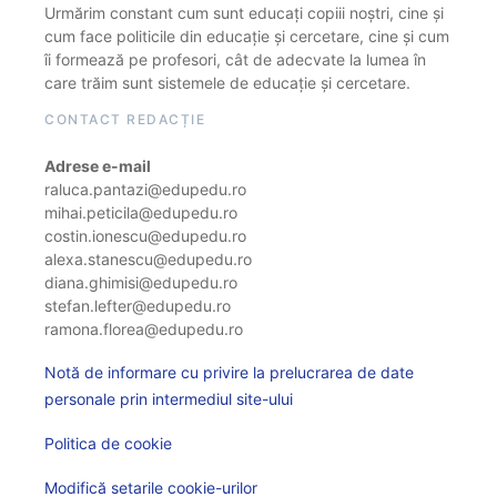
Urmărim constant cum sunt educați copiii noștri, cine și
cum face politicile din educație și cercetare, cine și cum
îi formează pe profesori, cât de adecvate la lumea în
care trăim sunt sistemele de educație și cercetare.
CONTACT REDACȚIE
Adrese e-mail
raluca.pantazi@edupedu.ro
mihai.peticila@edupedu.ro
costin.ionescu@edupedu.ro
alexa.stanescu@edupedu.ro
diana.ghimisi@edupedu.ro
stefan.lefter@edupedu.ro
ramona.florea@edupedu.ro
Notă de informare cu privire la prelucrarea de date
personale prin intermediul site-ului
Politica de cookie
Modifică setarile cookie-urilor