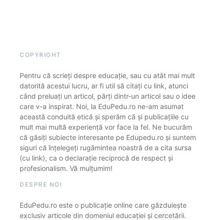
COPYRIGHT
Pentru că scrieți despre educație, sau cu atât mai mult
datorită acestui lucru, ar fi util să citați cu link, atunci
când preluați un articol, părți dintr-un articol sau o idee
care v-a inspirat. Noi, la EduPedu.ro ne-am asumat
această conduită etică și sperăm că și publicațiile cu
mult mai multă experiență vor face la fel. Ne bucurăm
că găsiți subiecte interesante pe Edupedu.ro și suntem
siguri că înțelegeți rugămintea noastră de a cita sursa
(cu link), ca o declarație reciprocă de respect și
profesionalism. Vă mulțumim!
DESPRE NOI
EduPedu.ro este o publicație online care găzduiește
exclusiv articole din domeniul educației și cercetării.