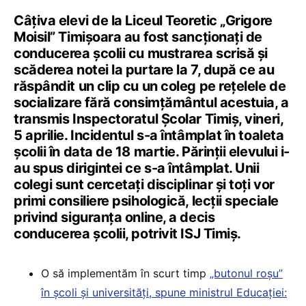
Câțiva elevi de la Liceul Teoretic „Grigore
Moisil” Timișoara au fost sancționați de
conducerea școlii cu mustrarea scrisă și
scăderea notei la purtare la 7, după ce au
răspândit un clip cu un coleg pe rețelele de
socializare fără consimțământul acestuia, a
transmis Inspectoratul Școlar Timiș, vineri,
5 aprilie. Incidentul s-a întâmplat în toaleta
școlii în data de 18 martie. Părinții elevului i-
au spus dirigintei ce s-a întâmplat. Unii
colegi sunt cercetați disciplinar și toți vor
primi consiliere psihologică, lecții speciale
privind siguranța online, a decis
conducerea școlii, potrivit ISJ Timiș.
O să implementăm în scurt timp
„butonul roșu”
în școli și universități, spune ministrul Educației: