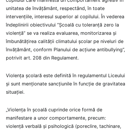
unitatea de învăţământ, respectând, în toate
intervenţiile, interesul superior al copilului. În vederea
îndeplinirii obiectivului ”Școală cu toleranță zero la
violență” se va realiza evaluarea, monitorizarea şi
îmbunătăţirea calităţii climatului şcolar pe niveluri de
învăţământ, conform Planului de acțiune antibullying”,
potrivit art. 208 din Regulament.
Violența școlară este definită în regulamentul Liceului
și sunt menționate sancțiunile în funcție de gravitatea
situației.
„Violenţa în şcoală cuprinde orice formă de
manifestare a unor comportamente, precum:
violenţă verbală şi psihologică (poreclire, tachinare,