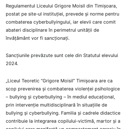
Regulamentul Liceului Grigore Moisil din Timișoara,
postat pe site-ul instituției, prevede și norme pentru
combaterea cyberbullyingului, iar elevii care comit
abateri disciplinare în perimetrul unității de
învățământ vor fi sancționați.
Sancțiunile prevăzute sunt cele din Statutul elevului
2024.
„Liceul Teoretic “Grigore Moisil” Timișoara are ca
scop prevenirea și combaterea violenţei psihologice
– bullying și cyberbullying – în mediul educaţional,
prin intervenţie multidisciplinară în situaţiile de
bullying și cyberbullying. Familia şi cadrele didactice
contribuie la integrarea copilului-victimă, martor şi a
copilului care manifestă un comportament agresiv în