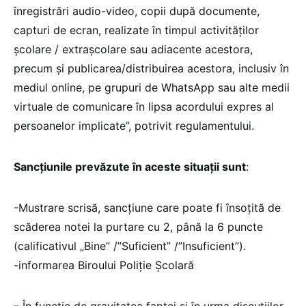
înregistrări audio-video, copii după documente,
capturi de ecran, realizate în timpul activităților
școlare / extrașcolare sau adiacente acestora,
precum și publicarea/distribuirea acestora, inclusiv în
mediul online, pe grupuri de WhatsApp sau alte medii
virtuale de comunicare în lipsa acordului expres al
persoanelor implicate”, potrivit regulamentului.
Sancțiunile prevăzute în aceste situații sunt
:
-Mustrare scrisă, sancţiune care poate fi însoţită de
scăderea notei la purtare cu 2, până la 6 puncte
(calificativul „Bine” /”Suficient” /”Insuficient”).
-informarea Biroului Poliție Școlară
– În funcţie de gravitatea faptei şi în urma discuţiilor