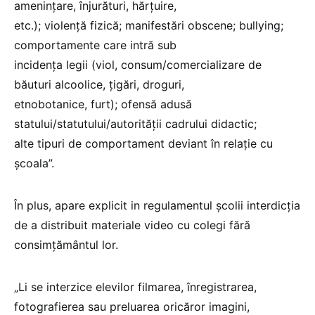
ameninţare, înjurături, hărţuire,
etc.); violenţă fizică; manifestări obscene; bullying;
comportamente care intră sub
incidenţa legii (viol, consum/comercializare de
băuturi alcoolice, ţigări, droguri,
etnobotanice, furt); ofensă adusă
statului/statutului/autorităţii cadrului didactic;
alte tipuri de comportament deviant în relaţie cu
şcoala”.
În plus, apare explicit in regulamentul școlii interdicția
de a distribuit materiale video cu colegi fără
consimțământul lor.
„Li se interzice elevilor filmarea, înregistrarea,
fotografierea sau preluarea oricăror imagini,