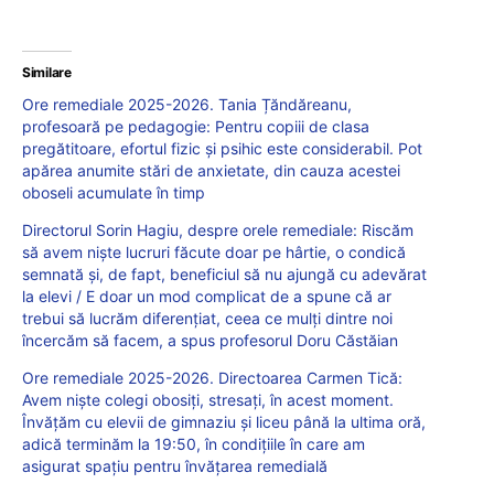
Similare
Ore remediale 2025-2026. Tania Țăndăreanu,
profesoară pe pedagogie: Pentru copiii de clasa
pregătitoare, efortul fizic și psihic este considerabil. Pot
apărea anumite stări de anxietate, din cauza acestei
oboseli acumulate în timp
Directorul Sorin Hagiu, despre orele remediale: Riscăm
să avem niște lucruri făcute doar pe hârtie, o condică
semnată și, de fapt, beneficiul să nu ajungă cu adevărat
la elevi / E doar un mod complicat de a spune că ar
trebui să lucrăm diferențiat, ceea ce mulți dintre noi
încercăm să facem, a spus profesorul Doru Căstăian
Ore remediale 2025-2026. Directoarea Carmen Tică:
Avem niște colegi obosiți, stresați, în acest moment.
Învățăm cu elevii de gimnaziu și liceu până la ultima oră,
adică terminăm la 19:50, în condițiile în care am
asigurat spațiu pentru învățarea remedială