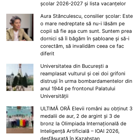
școlar 2026-2027 și lista vacanțelor
Aura Stănculescu, consilier școlar: Este
o mare nedreptate să nu-i lăsăm pe
copii să fie așa cum sunt. Suntem prea
dornici să îi băgăm în șabloane și să-i
corectăm, să invalidăm ceea ce fac
diferit
Universitatea din București a
reamplasat vulturul și cei doi grifoni
distruși în urma bombardamentelor din
anul 1944 pe frontonul Palatului
Universității
ULTIMĂ ORĂ Elevii români au obținut 3
medalii de aur, 2 de argint și 3 de
bronz la Olimpiada Internațională de
Inteligență Artificială – IOAI 2026,
desfășurată în Kazahstan