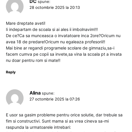
DC
spune:
28 octombrie 2025 la 20:13
Mare dreptate aveti!
Ii indepartam de scoala si ai ales ii imbolnavim!!!
De ce?Ca sa munceasca o invatatoare inca 2ore?Oricum nu
avea 18 de predare!Oricum nu egaleaza profesorii!!
Mai bine ar regandi programele scolare de gimnaziu,sa-i
facem cumva pe copii sa invete,sa vina la scoala pt a invata
nu doar pentru rom si mate!!
Reply
Alina
spune:
27 octombrie 2025 la 07:26
E usor sa gasim probleme pentru orice solutie, dar trebuie sa
fim si constructivi. Sunt mama si as vrea cineva sa-mi
raspunda la urmatoarele intrebari: