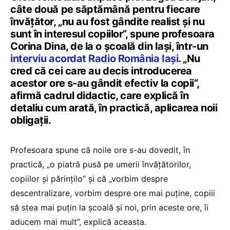
câte două pe săptămână pentru fiecare
învățător, „nu au fost gândite realist și nu
sunt în interesul copiilor”, spune profesoara
Corina Dina, de la o școală din Iași, într-un
interviu acordat Radio România Iași
. „Nu
cred că cei care au decis introducerea
acestor ore s-au gândit efectiv la copii”,
afirmă cadrul didactic, care explică în
detaliu cum arată, în practică, aplicarea noii
obligații.
Profesoara spune că noile ore s-au dovedit, în
practică, „o piatră pusă pe umerii învățătorilor,
copiilor și părințilo” și că „vorbim despre
descentralizare, vorbim despre ore mai puține, copiii
să stea mai puțin la școală și noi, prin aceste ore, îi
aducem mai mult”, explică aceasta.