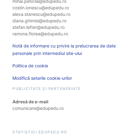
mihai.peticila@edupedu.ro
costin.ionescu@edupedu.ro
alexa.stanescu@edupedu.ro
diana.ghimisi@edupedu.ro
stefan.lefter@edupedu.ro
ramona.florea@edupedu.ro
Notă de informare cu privire la prelucrarea de date
personale prin intermediul site-ului
Politica de cookie
Modifică setarile cookie-urilor
PUBLICITATE ȘI PARTENERIATE
Adresă de e-mail
comunicare@edupedu.ro
STATISTICI EDUPEDU.RO