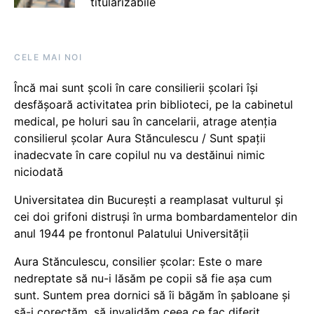
titularizabile
CELE MAI NOI
Încă mai sunt școli în care consilierii școlari își
desfășoară activitatea prin biblioteci, pe la cabinetul
medical, pe holuri sau în cancelarii, atrage atenția
consilierul școlar Aura Stănculescu / Sunt spații
inadecvate în care copilul nu va destăinui nimic
niciodată
Universitatea din București a reamplasat vulturul și
cei doi grifoni distruși în urma bombardamentelor din
anul 1944 pe frontonul Palatului Universității
Aura Stănculescu, consilier școlar: Este o mare
nedreptate să nu-i lăsăm pe copii să fie așa cum
sunt. Suntem prea dornici să îi băgăm în șabloane și
să-i corectăm, să invalidăm ceea ce fac diferit