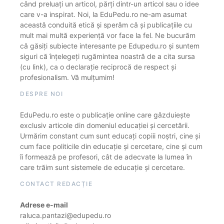
când preluați un articol, părți dintr-un articol sau o idee
care v-a inspirat. Noi, la EduPedu.ro ne-am asumat
această conduită etică și sperăm că și publicațiile cu
mult mai multă experiență vor face la fel. Ne bucurăm
că găsiți subiecte interesante pe Edupedu.ro și suntem
siguri că înțelegeți rugămintea noastră de a cita sursa
(cu link), ca o declarație reciprocă de respect și
profesionalism. Vă mulțumim!
DESPRE NOI
EduPedu.ro este o publicație online care găzduiește
exclusiv articole din domeniul educației și cercetării.
Urmărim constant cum sunt educați copiii noștri, cine și
cum face politicile din educație și cercetare, cine și cum
îi formează pe profesori, cât de adecvate la lumea în
care trăim sunt sistemele de educație și cercetare.
CONTACT REDACȚIE
Adrese e-mail
raluca.pantazi@edupedu.ro