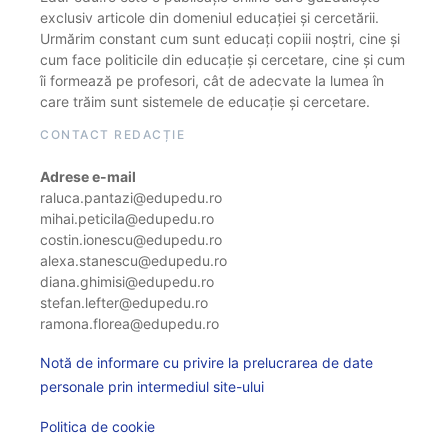
exclusiv articole din domeniul educației și cercetării.
Urmărim constant cum sunt educați copiii noștri, cine și
cum face politicile din educație și cercetare, cine și cum
îi formează pe profesori, cât de adecvate la lumea în
care trăim sunt sistemele de educație și cercetare.
CONTACT REDACȚIE
Adrese e-mail
raluca.pantazi@edupedu.ro
mihai.peticila@edupedu.ro
costin.ionescu@edupedu.ro
alexa.stanescu@edupedu.ro
diana.ghimisi@edupedu.ro
stefan.lefter@edupedu.ro
ramona.florea@edupedu.ro
Notă de informare cu privire la prelucrarea de date
personale prin intermediul site-ului
Politica de cookie