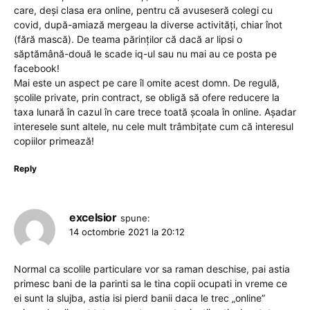
care, deşi clasa era online, pentru că avuseseră colegi cu
covid, după-amiază mergeau la diverse activităţi, chiar înot
(fără mască). De teama părinţilor că dacă ar lipsi o
săptămână-două le scade iq-ul sau nu mai au ce posta pe
facebook!
Mai este un aspect pe care îl omite acest domn. De regulă,
şcolile private, prin contract, se obligă să ofere reducere la
taxa lunară în cazul în care trece toată şcoala în online. Aşadar
interesele sunt altele, nu cele mult trâmbiţate cum că interesul
copiilor primează!
Reply
excelsior
spune:
14 octombrie 2021 la 20:12
Normal ca scolile particulare vor sa raman deschise, pai astia
primesc bani de la parinti sa le tina copii ocupati in vreme ce
ei sunt la slujba, astia isi pierd banii daca le trec „online”