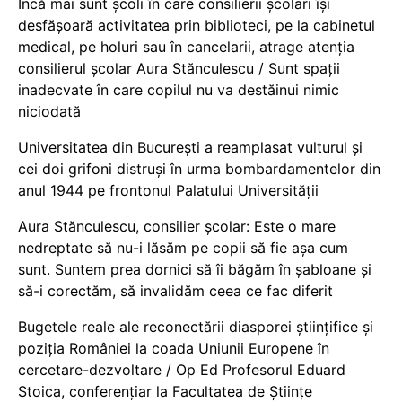
Încă mai sunt școli în care consilierii școlari își
desfășoară activitatea prin biblioteci, pe la cabinetul
medical, pe holuri sau în cancelarii, atrage atenția
consilierul școlar Aura Stănculescu / Sunt spații
inadecvate în care copilul nu va destăinui nimic
niciodată
Universitatea din București a reamplasat vulturul și
cei doi grifoni distruși în urma bombardamentelor din
anul 1944 pe frontonul Palatului Universității
Aura Stănculescu, consilier școlar: Este o mare
nedreptate să nu-i lăsăm pe copii să fie așa cum
sunt. Suntem prea dornici să îi băgăm în șabloane și
să-i corectăm, să invalidăm ceea ce fac diferit
Bugetele reale ale reconectării diasporei științifice și
poziția României la coada Uniunii Europene în
cercetare-dezvoltare / Op Ed Profesorul Eduard
Stoica, conferențiar la Facultatea de Științe