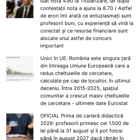
luat nota 4.90 la Titularizare, iar după
contestații nota a ajuns la 8.70 / Astfel
de erori îmi arată ce entuziasmați sunt
profesorii buni, cu experiență să vină la
corectat și ce resurse financiare sunt
alocate unui astfel de concurs
important
Unici în UE: România este singura țară
din întreaga Uniune Europeană care a
redus cheltuielile de cercetare,
calculate pe cap de locuitor, în ultimul
deceniu. Între 2015-2025, spațiul
comunitar a crescut masiv cheltuielile
de cercetare - ultimele date Eurostat
OFICIAL Prima de carieră didactică
2026: profesorii primesc cei 1.500 de
lei până la 31 august și îi pot folosi
până în august 2027 dacă rămân în