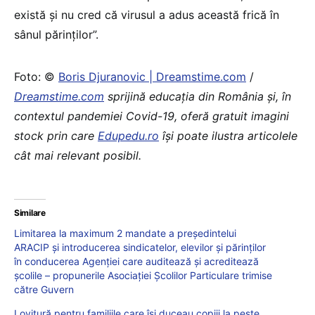
există și nu cred că virusul a adus această frică în
sânul părinților”.
Foto: ©
Boris Djuranovic | Dreamstime.com
/
Dreamstime.com
sprijină educaţia din România şi, în
contextul pandemiei Covid-19, oferă gratuit imagini
stock prin care
Edupedu.ro
îşi poate ilustra articolele
cât mai relevant posibil.
Similare
Limitarea la maximum 2 mandate a președintelui
ARACIP și introducerea sindicatelor, elevilor și părinților
în conducerea Agenției care auditează și acreditează
școlile – propunerile Asociației Școlilor Particulare trimise
către Guvern
Lovitură pentru familiile care își duceau copiii la peste