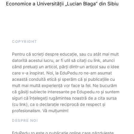
Economice a Universității „Lucian Blaga” din Sibiu
COPYRIGHT
Pentru că scrieți despre educație, sau cu atât mai mult
datorită acestui lucru, ar fi util să citați cu link, atunci
când preluați un articol, părți dintr-un articol sau o idee
care v-a inspirat. Noi, la EduPedu.ro ne-am asumat
această conduită etică și sperăm că și publicațiile cu
mult mai multă experiență vor face la fel. Ne bucurăm
că găsiți subiecte interesante pe Edupedu.ro și suntem
siguri că înțelegeți rugămintea noastră de a cita sursa
(cu link), ca o declarație reciprocă de respect și
profesionalism. Vă mulțumim!
DESPRE NOI
EduPedu.ro este o publicație online care găzduiește