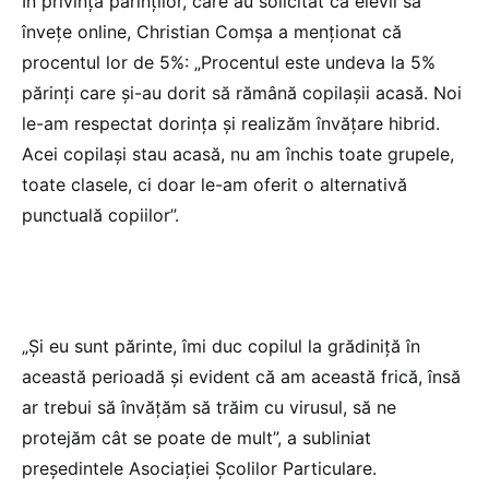
În privința părinților, care au solicitat ca elevii să
învețe online, Christian Comșa a menționat că
procentul lor de 5%: „Procentul este undeva la 5%
părinți care și-au dorit să rămână copilașii acasă. Noi
le-am respectat dorința și realizăm învățare hibrid.
Acei copilași stau acasă, nu am închis toate grupele,
toate clasele, ci doar le-am oferit o alternativă
punctuală copiilor”.
„Și eu sunt părinte, îmi duc copilul la grădiniță în
această perioadă și evident că am această frică, însă
ar trebui să învățăm să trăim cu virusul, să ne
protejăm cât se poate de mult”, a subliniat
președintele Asociației Școlilor Particulare.