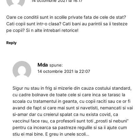
14 octombrie 2021 la 16:17
Oare ce conditii sunt in scolile private fata de cele de stat?
Cati copii sunt intr-o clasa? Cati bani au parintii sa ii testeze
pe copii? Si n alte intrebari retorice!
Reply
Mda
spune:
14 octombrie 2021 la 22:07
Sigur nu stau in frig si mizerie din cauza costului standard,
cu cadre bolnave de toate cele si care inca se tarasc la
scoala cu tratamentul in geanta, cu copii raciti sau ce or fi
avand de fapt si care mai sunt si navetisti, nemancati si vai
si-amar dar cu creierul spalat ca nu exista covid, ca
vaccinul face rau, ca profesorii sunt toti „prosti si nebuni”
pentru ca incearca sa pastreze regulile si sa ii ajute cum
stiu ei mai bine. E greu in unele scoli…