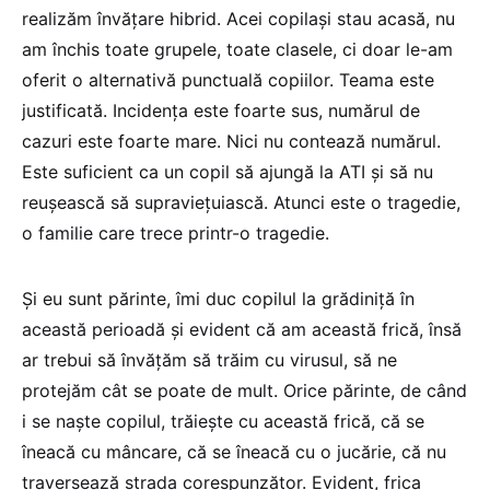
realizăm învățare hibrid. Acei copilași stau acasă, nu
am închis toate grupele, toate clasele, ci doar le-am
oferit o alternativă punctuală copiilor. Teama este
justificată. Incidența este foarte sus, numărul de
cazuri este foarte mare. Nici nu contează numărul.
Este suficient ca un copil să ajungă la ATI și să nu
reușească să supraviețuiască. Atunci este o tragedie,
o familie care trece printr-o tragedie.
Și eu sunt părinte, îmi duc copilul la grădiniță în
această perioadă și evident că am această frică, însă
ar trebui să învățăm să trăim cu virusul, să ne
protejăm cât se poate de mult. Orice părinte, de când
i se naște copilul, trăiește cu această frică, că se
îneacă cu mâncare, că se îneacă cu o jucărie, că nu
traversează strada corespunzător. Evident, frica