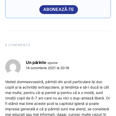
ABONEAZĂ-TE
5 COMMENTS
Un părinte
spune:
14 octombrie 2021 la 20:16
Vedeţi dumneavoastră, părinţii din şcoli particulare îşi duc
copiii şi la activităţi extraşcolare, şi tendinţa e să-i ducă la cât
mai multe, pentru că-şi permit şi pentru că e o modă, sunt
(mulţi) copii de 6-7 ani care nu au nici o dup-amiază liberă. Or
fi stând mai bine aceste şcoli la capitolul igienă şi poate
impresia generală e că şi părinţii sunt mai atenţi, se consideră
mai educaţi sau mai informaţi, daaar, cunosc multe cazuri în