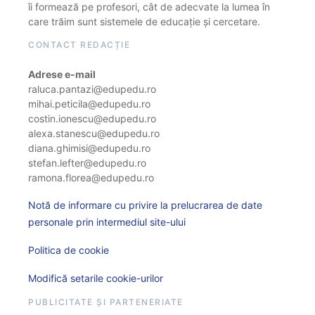
îi formează pe profesori, cât de adecvate la lumea în
care trăim sunt sistemele de educație și cercetare.
CONTACT REDACȚIE
Adrese e-mail
raluca.pantazi@edupedu.ro
mihai.peticila@edupedu.ro
costin.ionescu@edupedu.ro
alexa.stanescu@edupedu.ro
diana.ghimisi@edupedu.ro
stefan.lefter@edupedu.ro
ramona.florea@edupedu.ro
Notă de informare cu privire la prelucrarea de date
personale prin intermediul site-ului
Politica de cookie
Modifică setarile cookie-urilor
PUBLICITATE ȘI PARTENERIATE