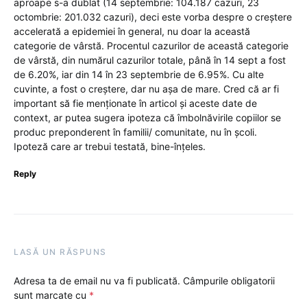
aproape s-a dublat (14 septembrie: 104.187 cazuri, 23
octombrie: 201.032 cazuri), deci este vorba despre o creștere
accelerată a epidemiei în general, nu doar la această
categorie de vârstă. Procentul cazurilor de această categorie
de vârstă, din numărul cazurilor totale, până în 14 sept a fost
de 6.20%, iar din 14 în 23 septembrie de 6.95%. Cu alte
cuvinte, a fost o creștere, dar nu așa de mare. Cred că ar fi
important să fie menționate în articol și aceste date de
context, ar putea sugera ipoteza că îmbolnăvirile copiilor se
produc preponderent în familii/ comunitate, nu în școli.
Ipoteză care ar trebui testată, bine-înțeles.
Reply
LASĂ UN RĂSPUNS
Adresa ta de email nu va fi publicată.
Câmpurile obligatorii
sunt marcate cu
*