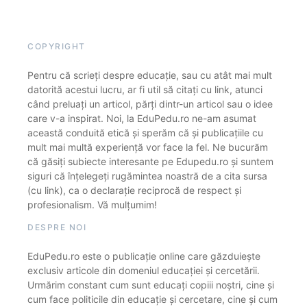
COPYRIGHT
Pentru că scrieți despre educație, sau cu atât mai mult
datorită acestui lucru, ar fi util să citați cu link, atunci
când preluați un articol, părți dintr-un articol sau o idee
care v-a inspirat. Noi, la EduPedu.ro ne-am asumat
această conduită etică și sperăm că și publicațiile cu
mult mai multă experiență vor face la fel. Ne bucurăm
că găsiți subiecte interesante pe Edupedu.ro și suntem
siguri că înțelegeți rugămintea noastră de a cita sursa
(cu link), ca o declarație reciprocă de respect și
profesionalism. Vă mulțumim!
DESPRE NOI
EduPedu.ro este o publicație online care găzduiește
exclusiv articole din domeniul educației și cercetării.
Urmărim constant cum sunt educați copiii noștri, cine și
cum face politicile din educație și cercetare, cine și cum