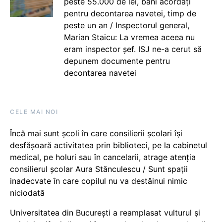
peste 55.000 de lei, bani acordați
pentru decontarea navetei, timp de
peste un an / Inspectorul general,
Marian Staicu: La vremea aceea nu
eram inspector șef. ISJ ne-a cerut să
depunem documente pentru
decontarea navetei
CELE MAI NOI
Încă mai sunt școli în care consilierii școlari își
desfășoară activitatea prin biblioteci, pe la cabinetul
medical, pe holuri sau în cancelarii, atrage atenția
consilierul școlar Aura Stănculescu / Sunt spații
inadecvate în care copilul nu va destăinui nimic
niciodată
Universitatea din București a reamplasat vulturul și