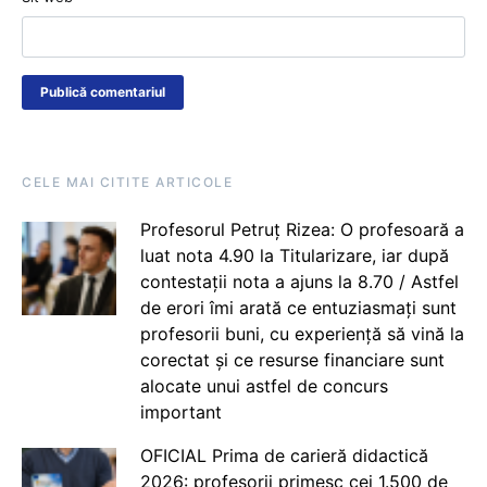
CELE MAI CITITE ARTICOLE
Profesorul Petruț Rizea: O profesoară a
luat nota 4.90 la Titularizare, iar după
contestații nota a ajuns la 8.70 / Astfel
de erori îmi arată ce entuziasmați sunt
profesorii buni, cu experiență să vină la
corectat și ce resurse financiare sunt
alocate unui astfel de concurs
important
OFICIAL Prima de carieră didactică
2026: profesorii primesc cei 1.500 de