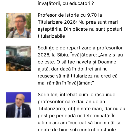
învățătorii, cu educatorii?
Profesor de Istorie cu 9.70 la
Titularizare 2026: Nu prea sunt mari
așteptările. Din păcate nu sunt posturi
titularizabile
Ședințele de repartizare a profesorilor
2026, la Sibiu. Învățătoare: „Am zis iau
ce este. O să fac naveta și Doamne-
ajută, dar dacă în doi,trei ani nu
reușesc să mă titularizez nu cred că
mai rămân în învățământ”
Sorin Ion, întrebat cum le răspunde
profesorilor care dau an de an
Titularizarea, obțin note mari, dar nu au
post pe perioadă nedeterminată: În
ultimii ani am încercat să ținem cât se
poate de bine sub control posturile