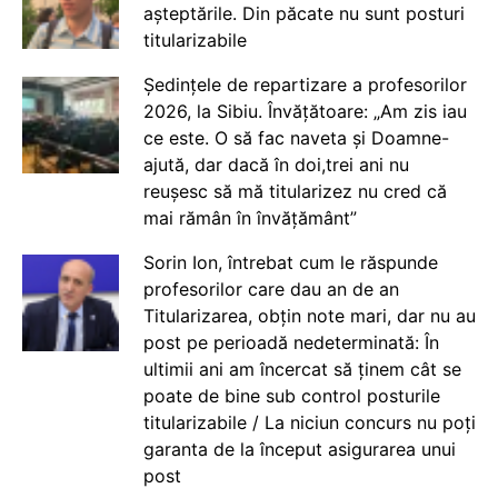
așteptările. Din păcate nu sunt posturi
titularizabile
Ședințele de repartizare a profesorilor
2026, la Sibiu. Învățătoare: „Am zis iau
ce este. O să fac naveta și Doamne-
ajută, dar dacă în doi,trei ani nu
reușesc să mă titularizez nu cred că
mai rămân în învățământ”
Sorin Ion, întrebat cum le răspunde
profesorilor care dau an de an
Titularizarea, obțin note mari, dar nu au
post pe perioadă nedeterminată: În
ultimii ani am încercat să ținem cât se
poate de bine sub control posturile
titularizabile / La niciun concurs nu poți
garanta de la început asigurarea unui
post