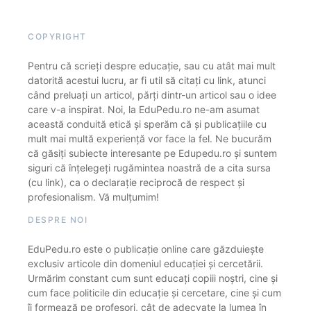
COPYRIGHT
Pentru că scrieți despre educație, sau cu atât mai mult
datorită acestui lucru, ar fi util să citați cu link, atunci
când preluați un articol, părți dintr-un articol sau o idee
care v-a inspirat. Noi, la EduPedu.ro ne-am asumat
această conduită etică și sperăm că și publicațiile cu
mult mai multă experiență vor face la fel. Ne bucurăm
că găsiți subiecte interesante pe Edupedu.ro și suntem
siguri că înțelegeți rugămintea noastră de a cita sursa
(cu link), ca o declarație reciprocă de respect și
profesionalism. Vă mulțumim!
DESPRE NOI
EduPedu.ro este o publicație online care găzduiește
exclusiv articole din domeniul educației și cercetării.
Urmărim constant cum sunt educați copiii noștri, cine și
cum face politicile din educație și cercetare, cine și cum
îi formează pe profesori, cât de adecvate la lumea în