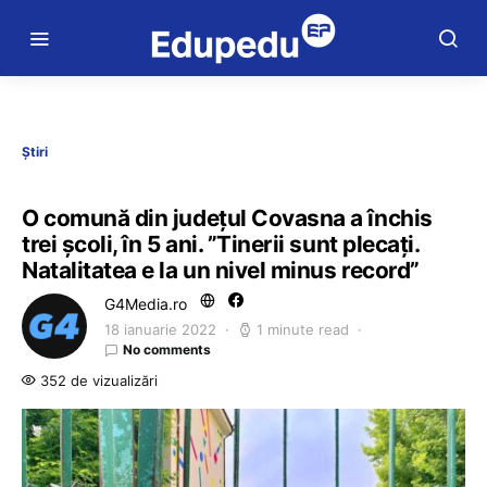
Știri
O comună din județul Covasna a închis
trei școli, în 5 ani. ”Tinerii sunt plecați.
Natalitatea e la un nivel minus record”
G4Media.ro
18 ianuarie 2022
1 minute read
No comments
352 de vizualizări