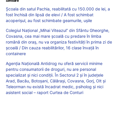
Similare
Școala din satul Pachia, reabilitată cu 150.000 de lei, a
fost închisă din lipsă de elevi / A fost schimbat
acoperişul, au fost schimbate geamurile, uşile
Colegiul Naţional „Mihai Viteazul” din Sfântu Gheorghe,
Covasna, cea mai mare școală cu predare în limba
română din oraș, nu va organiza festivități în prima zi de
școală / Din cauza reabilitărilor, 16 clase învață în
containere
Agenția Națională Antidrog nu oferă servicii minime
pentru consumatorii de droguri, nu are personal
specializat și nici condiții. În Sectorul 2 și în județele
Arad, Bacău, Botoșani, Călărași, Covasna, Gorj, Olt și
Teleorman nu există încadrat medic, psiholog și nici
asistent social – raport Curtea de Conturi