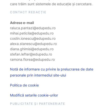
care trăim sunt sistemele de educație și cercetare.
CONTACT REDACȚIE
Adrese e-mail
raluca.pantazi@edupedu.ro
mihai.peticila@edupedu.ro
costin.ionescu@edupedu.ro
alexa.stanescu@edupedu.ro
diana.ghimisi@edupedu.ro
stefan.lefter@edupedu.ro
ramona.florea@edupedu.ro
Notă de informare cu privire la prelucrarea de date
personale prin intermediul site-ului
Politica de cookie
Modifică setarile cookie-urilor
PUBLICITATE ȘI PARTENERIATE