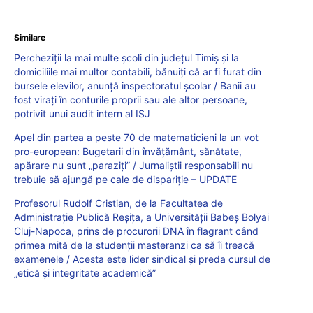
Similare
Percheziții la mai multe școli din județul Timiș și la
domiciliile mai multor contabili, bănuiți că ar fi furat din
bursele elevilor, anunță inspectoratul școlar / Banii au
fost virați în conturile proprii sau ale altor persoane,
potrivit unui audit intern al ISJ
Apel din partea a peste 70 de matematicieni la un vot
pro-european: Bugetarii din învățământ, sănătate,
apărare nu sunt „paraziți” / Jurnaliștii responsabili nu
trebuie să ajungă pe cale de dispariție – UPDATE
Profesorul Rudolf Cristian, de la Facultatea de
Administrație Publică Reșița, a Universității Babeș Bolyai
Cluj-Napoca, prins de procurorii DNA în flagrant când
primea mită de la studenții masteranzi ca să îi treacă
examenele / Acesta este lider sindical și preda cursul de
„etică și integritate academică”