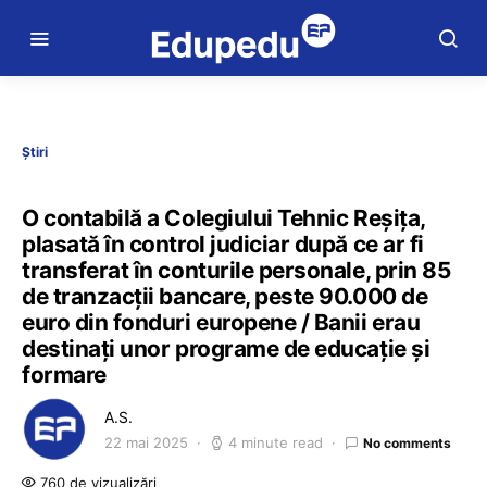
Știri
O contabilă a Colegiului Tehnic Reșița,
plasată în control judiciar după ce ar fi
transferat în conturile personale, prin 85
de tranzacții bancare, peste 90.000 de
euro din fonduri europene / Banii erau
destinați unor programe de educație și
formare
A.S.
22 mai 2025
4 minute read
No comments
760 de vizualizări