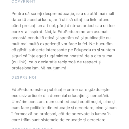
COPYRIGHT
Pentru că scrieți despre educație, sau cu atât mai mult
datorită acestui lucru, ar fi util să citați cu link, atunci
când preluați un articol, părți dintr-un articol sau o idee
care v-a inspirat. Noi, la EduPedu.ro ne-am asumat
această conduită etică și sperăm că și publicațiile cu
mult mai multă experiență vor face la fel. Ne bucurăm
că găsiți subiecte interesante pe Edupedu.ro și suntem
siguri că înțelegeți rugămintea noastră de a cita sursa
(cu link), ca o declarație reciprocă de respect și
profesionalism. Vă mulțumim!
DESPRE NOI
EduPedu.ro este o publicație online care găzduiește
exclusiv articole din domeniul educației și cercetării.
Urmărim constant cum sunt educați copiii noștri, cine și
cum face politicile din educație și cercetare, cine și cum
îi formează pe profesori, cât de adecvate la lumea în
care trăim sunt sistemele de educație și cercetare.