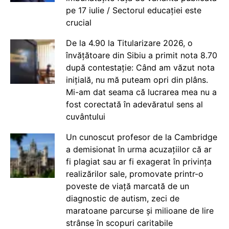
pe 17 iulie / Sectorul educației este
crucial
De la 4.90 la Titularizare 2026, o
învățătoare din Sibiu a primit nota 8.70
după contestație: Când am văzut nota
inițială, nu mă puteam opri din plâns.
Mi-am dat seama că lucrarea mea nu a
fost corectată în adevăratul sens al
cuvântului
Un cunoscut profesor de la Cambridge
a demisionat în urma acuzațiilor că ar
fi plagiat sau ar fi exagerat în privința
realizărilor sale, promovate printr-o
poveste de viață marcată de un
diagnostic de autism, zeci de
maratoane parcurse și milioane de lire
strânse în scopuri caritabile