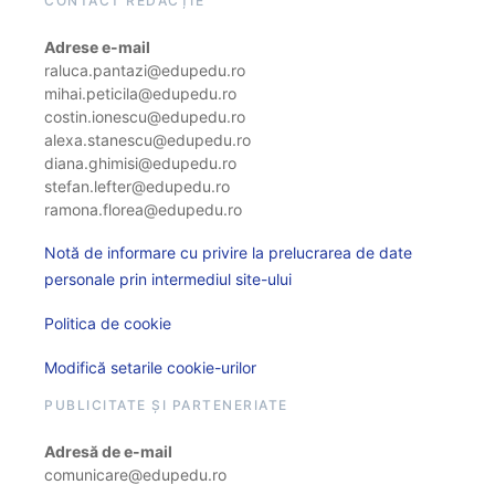
CONTACT REDACȚIE
Adrese e-mail
raluca.pantazi@edupedu.ro
mihai.peticila@edupedu.ro
costin.ionescu@edupedu.ro
alexa.stanescu@edupedu.ro
diana.ghimisi@edupedu.ro
stefan.lefter@edupedu.ro
ramona.florea@edupedu.ro
Notă de informare cu privire la prelucrarea de date
personale prin intermediul site-ului
Politica de cookie
Modifică setarile cookie-urilor
PUBLICITATE ȘI PARTENERIATE
Adresă de e-mail
comunicare@edupedu.ro