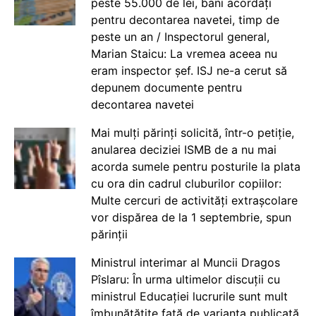
peste 55.000 de lei, bani acordați
pentru decontarea navetei, timp de
peste un an / Inspectorul general,
Marian Staicu: La vremea aceea nu
eram inspector șef. ISJ ne-a cerut să
depunem documente pentru
decontarea navetei
Mai mulți părinți solicită, într-o petiție,
anularea deciziei ISMB de a nu mai
acorda sumele pentru posturile la plata
cu ora din cadrul cluburilor copiilor:
Multe cercuri de activități extrașcolare
vor dispărea de la 1 septembrie, spun
părinții
Ministrul interimar al Muncii Dragos
Pîslaru: În urma ultimelor discuții cu
ministrul Educației lucrurile sunt mult
îmbunătățite față de varianta publicată