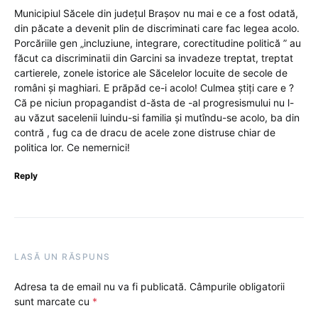
Municipiul Săcele din județul Brașov nu mai e ce a fost odată,
din păcate a devenit plin de discriminati care fac legea acolo.
Porcăriile gen „incluziune, integrare, corectitudine politică ” au
făcut ca discriminatii din Garcini sa invadeze treptat, treptat
cartierele, zonele istorice ale Săcelelor locuite de secole de
români și maghiari. E prăpăd ce-i acolo! Culmea știți care e ?
Că pe niciun propagandist d-ăsta de -al progresismului nu l-
au văzut sacelenii luindu-si familia și mutîndu-se acolo, ba din
contră , fug ca de dracu de acele zone distruse chiar de
politica lor. Ce nemernici!
Reply
LASĂ UN RĂSPUNS
Adresa ta de email nu va fi publicată.
Câmpurile obligatorii
sunt marcate cu
*