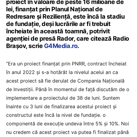
proiect în valoare de peste 16 milioane de
lei, finanțat prin Planul Național de
Redresare și Reziliență, este încă la stadiu
de fundație, deși lucrările ar fi trebuit
încheiate în această toamnă, potrivit
agenției de presă Rador, care citează Radio
Brașov, scrie
G4Media.ro
.
”Era un proiect finanțat prin PNRR, contract încheiat
în anul 2022 și s-a hotărât la nivelul acelui an ca
acest proiect să fie derulat de Compania Națională
de Investiții. Până în momentul de față discutăm de o
implementare a proiectului de 38 de luni. Suntem
înainte cu 3 luni de finalizarea acestui proiect și
constructul este încă la nivel de fundație. o
componentă de execuție undeva între 5% și 10%. Noi
nu credem că acest proiect va putea fi finalizat până