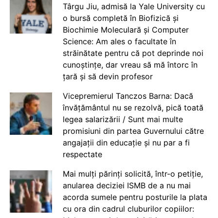
Târgu Jiu, admisă la Yale University cu
o bursă completă în Biofizică și
Biochimie Moleculară și Computer
Science: Am ales o facultate în
străinătate pentru că pot deprinde noi
cunoștințe, dar vreau să mă întorc în
țară și să devin profesor
Vicepremierul Tanczos Barna: Dacă
învățământul nu se rezolvă, pică toată
legea salarizării / Sunt mai multe
promisiuni din partea Guvernului către
angajații din educație și nu par a fi
respectate
Mai mulți părinți solicită, într-o petiție,
anularea deciziei ISMB de a nu mai
acorda sumele pentru posturile la plata
cu ora din cadrul cluburilor copiilor: