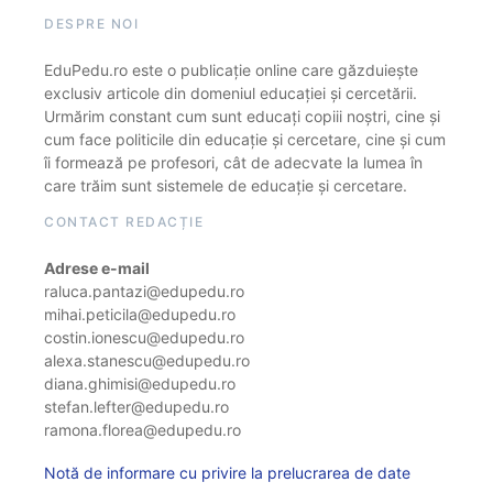
DESPRE NOI
EduPedu.ro este o publicație online care găzduiește
exclusiv articole din domeniul educației și cercetării.
Urmărim constant cum sunt educați copiii noștri, cine și
cum face politicile din educație și cercetare, cine și cum
îi formează pe profesori, cât de adecvate la lumea în
care trăim sunt sistemele de educație și cercetare.
CONTACT REDACȚIE
Adrese e-mail
raluca.pantazi@edupedu.ro
mihai.peticila@edupedu.ro
costin.ionescu@edupedu.ro
alexa.stanescu@edupedu.ro
diana.ghimisi@edupedu.ro
stefan.lefter@edupedu.ro
ramona.florea@edupedu.ro
Notă de informare cu privire la prelucrarea de date