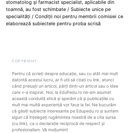
stomatolog și farmacist specialist, aplicabile din
toamnă, au fost schimbate / Subiecte unice pe
specialități / Condiții noi pentru membrii comisiei ce
elaborează subiectele pentru proba scrisă
COPYRIGHT
Pentru că scrieți despre educație, sau cu atât mai mult
datorită acestui lucru, ar fi util să citați cu link, atunci
când preluați un articol, părți dintr-un articol sau o idee
care v-a inspirat. Noi, la EduPedu.ro ne-am asumat
această conduită etică și sperăm că și publicațiile cu
mult mai multă experiență vor face la fel. Ne bucurăm
că găsiți subiecte interesante pe Edupedu.ro și suntem
siguri că înțelegeți rugămintea noastră de a cita sursa
(cu link), ca o declarație reciprocă de respect și
profesionalism. Vă mulțumim!