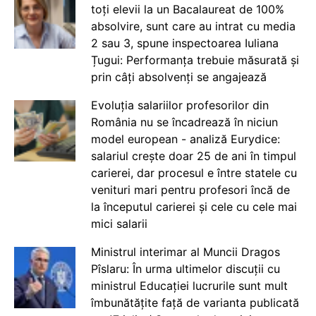
toți elevii la un Bacalaureat de 100%
absolvire, sunt care au intrat cu media
2 sau 3, spune inspectoarea Iuliana
Țugui: Performanța trebuie măsurată și
prin câți absolvenți se angajează
Evoluția salariilor profesorilor din
România nu se încadrează în niciun
model european - analiză Eurydice:
salariul crește doar 25 de ani în timpul
carierei, dar procesul e între statele cu
venituri mari pentru profesori încă de
la începutul carierei și cele cu cele mai
mici salarii
Ministrul interimar al Muncii Dragos
Pîslaru: În urma ultimelor discuții cu
ministrul Educației lucrurile sunt mult
îmbunătățite față de varianta publicată