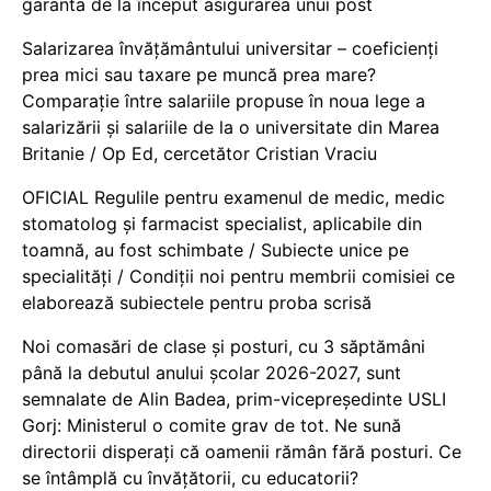
garanta de la început asigurarea unui post
Salarizarea învățământului universitar – coeficienți
prea mici sau taxare pe muncă prea mare?
Comparație între salariile propuse în noua lege a
salarizării și salariile de la o universitate din Marea
Britanie / Op Ed, cercetător Cristian Vraciu
OFICIAL Regulile pentru examenul de medic, medic
stomatolog și farmacist specialist, aplicabile din
toamnă, au fost schimbate / Subiecte unice pe
specialități / Condiții noi pentru membrii comisiei ce
elaborează subiectele pentru proba scrisă
Noi comasări de clase și posturi, cu 3 săptămâni
până la debutul anului școlar 2026-2027, sunt
semnalate de Alin Badea, prim-vicepreședinte USLI
Gorj: Ministerul o comite grav de tot. Ne sună
directorii disperați că oamenii rămân fără posturi. Ce
se întâmplă cu învățătorii, cu educatorii?