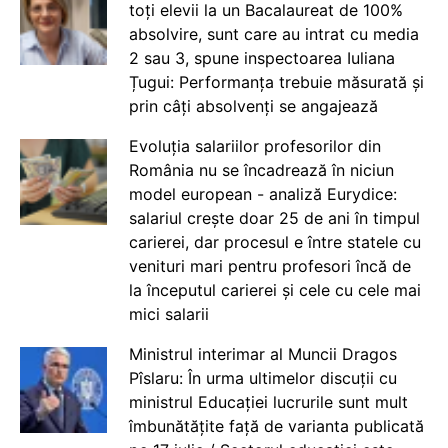
toți elevii la un Bacalaureat de 100%
absolvire, sunt care au intrat cu media
2 sau 3, spune inspectoarea Iuliana
Țugui: Performanța trebuie măsurată și
prin câți absolvenți se angajează
Evoluția salariilor profesorilor din
România nu se încadrează în niciun
model european - analiză Eurydice:
salariul crește doar 25 de ani în timpul
carierei, dar procesul e între statele cu
venituri mari pentru profesori încă de
la începutul carierei și cele cu cele mai
mici salarii
Ministrul interimar al Muncii Dragos
Pîslaru: În urma ultimelor discuții cu
ministrul Educației lucrurile sunt mult
îmbunătățite față de varianta publicată