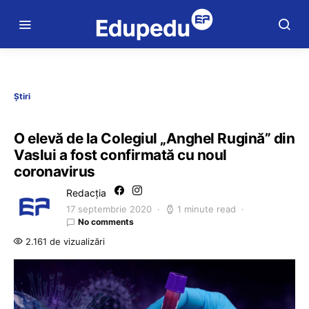
Știri
O elevă de la Colegiul „Anghel Rugină” din
Vaslui a fost confirmată cu noul
coronavirus
Redacția
17 septembrie 2020
1 minute read
No comments
2.161 de vizualizări