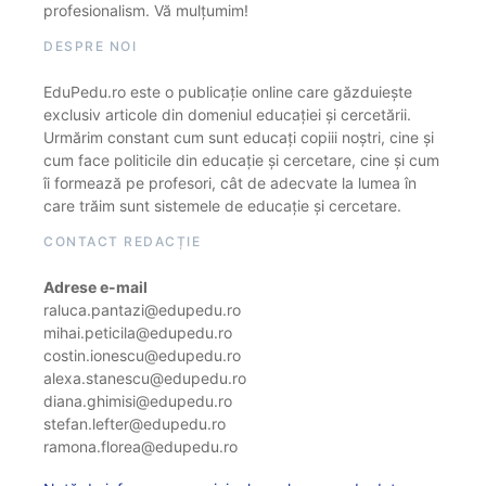
profesionalism. Vă mulțumim!
DESPRE NOI
EduPedu.ro este o publicație online care găzduiește
exclusiv articole din domeniul educației și cercetării.
Urmărim constant cum sunt educați copiii noștri, cine și
cum face politicile din educație și cercetare, cine și cum
îi formează pe profesori, cât de adecvate la lumea în
care trăim sunt sistemele de educație și cercetare.
CONTACT REDACȚIE
Adrese e-mail
raluca.pantazi@edupedu.ro
mihai.peticila@edupedu.ro
costin.ionescu@edupedu.ro
alexa.stanescu@edupedu.ro
diana.ghimisi@edupedu.ro
stefan.lefter@edupedu.ro
ramona.florea@edupedu.ro