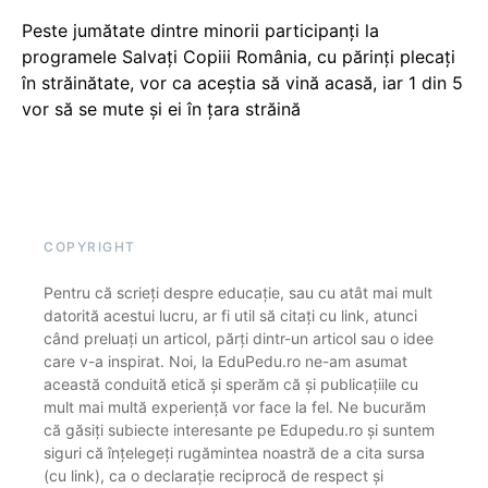
Peste jumătate dintre minorii participanți la
programele Salvați Copiii România, cu părinți plecați
în străinătate, vor ca aceștia să vină acasă, iar 1 din 5
vor să se mute și ei în țara străină
COPYRIGHT
Pentru că scrieți despre educație, sau cu atât mai mult
datorită acestui lucru, ar fi util să citați cu link, atunci
când preluați un articol, părți dintr-un articol sau o idee
care v-a inspirat. Noi, la EduPedu.ro ne-am asumat
această conduită etică și sperăm că și publicațiile cu
mult mai multă experiență vor face la fel. Ne bucurăm
că găsiți subiecte interesante pe Edupedu.ro și suntem
siguri că înțelegeți rugămintea noastră de a cita sursa
(cu link), ca o declarație reciprocă de respect și