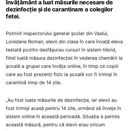
învăţământ a luat măsurile necesare de
dezinfecţie şi de carantinare a colegilor
fetei.
Potrivit inspectorului general şcolar din Vaslui,
Loredana Roman, elevii din clasa în care învaţă eleva
testată pozitiv desfăşurau cursuri în sistem hibrid,
fiind luată măsura dezinfecţiei în vederea chemării la
şcoală a grupei care învăţa online, în timp ce copiii
care au fost prezenţi fizic la şcoală vor fi trimişi în
carantină timp de 14 zile.
„Au fost luate măsurile de dezinfecţie, iar elevii au
fost trimişi acasă pentru 14 zile, urmând să înveţe în
sistem online în această perioadă. Situaţia a permis
această măsură, pentru că elevii erau oricum