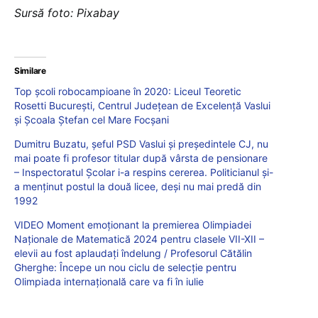
Sursă foto: Pixabay
Similare
Top școli robocampioane în 2020: Liceul Teoretic
Rosetti București, Centrul Județean de Excelență Vaslui
și Școala Ștefan cel Mare Focșani
Dumitru Buzatu, şeful PSD Vaslui şi preşedintele CJ, nu
mai poate fi profesor titular după vârsta de pensionare
– Inspectoratul Şcolar i-a respins cererea. Politicianul şi-
a menţinut postul la două licee, deşi nu mai predă din
1992
VIDEO Moment emoționant la premierea Olimpiadei
Naționale de Matematică 2024 pentru clasele VII-XII –
elevii au fost aplaudați îndelung / Profesorul Cătălin
Gherghe: Începe un nou ciclu de selecție pentru
Olimpiada internațională care va fi în iulie