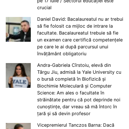
pe 17 iulie / Sectorul educației este
crucial
Daniel David: Bacalaureatul nu ar trebui
să fie folosit ca mijloc de intrare la
facultate. Bacalaureatul trebuie să fie
un examen care certifică competențele
pe care le ai după parcursul unui
învățământ obligatoriu
Andra-Gabriela Cîrstoiu, elevă din
Târgu Jiu, admisă la Yale University cu
o bursă completă în Biofizică și
Biochimie Moleculară și Computer
Science: Am ales o facultate în
străinătate pentru că pot deprinde noi
cunoștințe, dar vreau să mă întorc în
țară și să devin profesor
Vicepremierul Tanczos Barna: Dacă