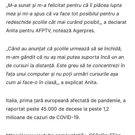
„
M-a sunat şi m-a felicitat pentru că îi plăcea lupta
mea şi mi-a spus că va face tot posibilul pentru a
redeschide şcolile cât mai curând posibil
„, a declarat
Anita pentru AFPTV, notează Agerpres.
„
Când au anunţat că şcolile urmează să se închidă,
m-am gândit că nu aş mai putea suporta încă un an
de cursuri la distanţă. Este greu să te concentrezi în
faţa unui computer şi nu poţi urmări cursurile aşa
cum ai face-o în clasă
„, a explicat Anita.
Italia, prima ţară europeană afectată de pandemie, a
raportat peste 45.000 de decese la peste 1,2
milioane de cazuri de COVID-19.