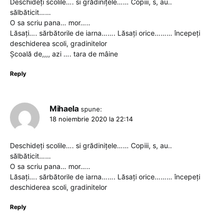
Deschideți scolile…. si grădinițele…… Copiii, s, au..
sălbăticit……
O sa scriu pana… mor…..
Lăsați…. sărbătorile de iarna……. Lăsați orice……… începeți
deschiderea scoli, gradinitelor
Școală de,,,, azi …. tara de mâine
Reply
Mihaela
spune:
18 noiembrie 2020 la 22:14
Deschideți scolile…. si grădinițele…… Copiii, s, au..
sălbăticit……
O sa scriu pana… mor…..
Lăsați…. sărbătorile de iarna……. Lăsați orice……… începeți
deschiderea scoli, gradinitelor
Reply