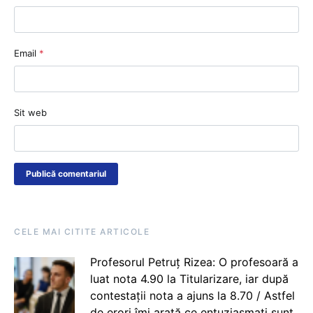
Email
*
Sit web
CELE MAI CITITE ARTICOLE
Profesorul Petruț Rizea: O profesoară a
luat nota 4.90 la Titularizare, iar după
contestații nota a ajuns la 8.70 / Astfel
de erori îmi arată ce entuziasmați sunt