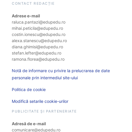
CONTACT REDACȚIE
Adrese e-mail
raluca.pantazi@edupedu.ro
mihai.peticila@edupedu.ro
costin.ionescu@edupedu.ro
alexa.stanescu@edupedu.ro
diana.ghimisi@edupedu.ro
stefan.lefter@edupedu.ro
ramona.florea@edupedu.ro
Notă de informare cu privire la prelucrarea de date
personale prin intermediul site-ului
Politica de cookie
Modifică setarile cookie-urilor
PUBLICITATE ȘI PARTENERIATE
Adresă de e-mail
comunicare@edupedu.ro