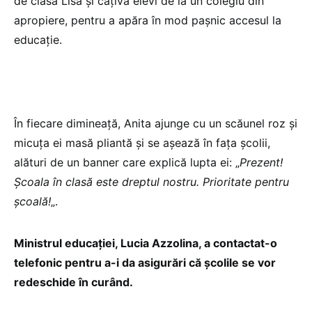
de clasă Lisa şi câţiva elevi de la un colegiu din
apropiere, pentru a apăra în mod paşnic accesul la
educaţie.
În fiecare dimineaţă, Anita ajunge cu un scăunel roz şi
micuţa ei masă pliantă şi se aşează în faţa şcolii,
alături de un banner care explică lupta ei: „
Prezent!
Şcoala în clasă este dreptul nostru. Prioritate pentru
şcoală!
„.
Ministrul educaţiei, Lucia Azzolina, a contactat-o
telefonic pentru a-i da asigurări că şcolile se vor
redeschide în curând.