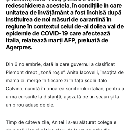
redeschiderea acesteia, în condiţiile în care
unitatea de învăţământ a fost închisă după
instituirea de noi măsuri de carantină în
regiune în contextul celui de-al doilea val de
epidemie de COVID-19 care afectează
Italia, relatează marţi AFP, preluată de
Agerpres.
Din 6 noiembrie, dată la care guvernul a clasificat
Piemont drept „zonă roşie”, Anita Iacovelli, însoţită de
mama ei, merge în fiecare zi în faţa şcolii Italo
Calvino, numită în onoarea scriitorului italian, pentru a
urma cursurile la distanţă, aşezată pe un scaun şi la
un birou aduse de ele.
Timp de câteva zile, Anitei i s-au alăturat colega ei