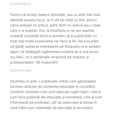
COPYRIGHT
Pentru că scrieți despre educație, sau cu atât mai mult
datorită acestui lucru, ar fi util să citați cu link, atunci
când preluați un articol, părți dintr-un articol sau o idee
care v-a inspirat. Noi, la EduPedu.ro ne-am asumat
această conduită etică și sperăm că și publicațiile cu
mult mai multă experiență vor face la fel. Ne bucurăm
că găsiți subiecte interesante pe Edupedu.ro și suntem
siguri că înțelegeți rugămintea noastră de a cita sursa
(cu link), ca o declarație reciprocă de respect și
profesionalism. Vă mulțumim!
DESPRE NOI
EduPedu.ro este o publicație online care găzduiește
exclusiv articole din domeniul educației și cercetării.
Urmărim constant cum sunt educați copiii noștri, cine și
cum face politicile din educație și cercetare, cine și cum
îi formează pe profesori, cât de adecvate la lumea în
care trăim sunt sistemele de educație și cercetare.