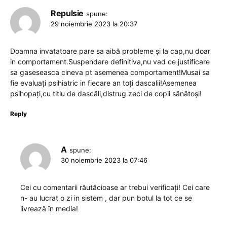
Repulsie
spune:
29 noiembrie 2023 la 20:37
Doamna invatatoare pare sa aibă probleme și la cap,nu doar
in comportament.Suspendare definitiva,nu vad ce justificare
sa gaseseasca cineva pt asemenea comportament!Musai sa
fie evaluați psihiatric in fiecare an toți dascalii!Asemenea
psihopați,cu titlu de dascăli,distrug zeci de copii sănătoși!
Reply
A
spune:
30 noiembrie 2023 la 07:46
Cei cu comentarii răutăcioase ar trebui verificați! Cei care
n- au lucrat o zi in sistem , dar pun botul la tot ce se
livrează în media!