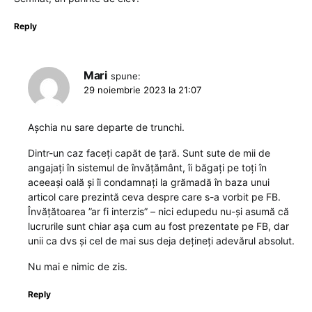
Reply
Mari
spune:
29 noiembrie 2023 la 21:07
Așchia nu sare departe de trunchi.
Dintr-un caz faceți capăt de țară. Sunt sute de mii de
angajați în sistemul de învățământ, îi băgați pe toți în
aceeași oală și îi condamnați la grămadă în baza unui
articol care prezintă ceva despre care s-a vorbit pe FB.
Învățătoarea ”ar fi interzis” – nici edupedu nu-și asumă că
lucrurile sunt chiar așa cum au fost prezentate pe FB, dar
unii ca dvs și cel de mai sus deja dețineți adevărul absolut.
Nu mai e nimic de zis.
Reply