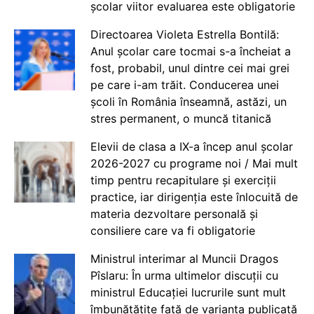
școlar viitor evaluarea este obligatorie
Directoarea Violeta Estrella Bontilă:
Anul școlar care tocmai s-a încheiat a
fost, probabil, unul dintre cei mai grei
pe care i-am trăit. Conducerea unei
școli în România înseamnă, astăzi, un
stres permanent, o muncă titanică
Elevii de clasa a IX-a încep anul școlar
2026-2027 cu programe noi / Mai mult
timp pentru recapitulare și exerciții
practice, iar dirigenția este înlocuită de
materia dezvoltare personală și
consiliere care va fi obligatorie
Ministrul interimar al Muncii Dragos
Pîslaru: În urma ultimelor discuții cu
ministrul Educației lucrurile sunt mult
îmbunătățite față de varianta publicată