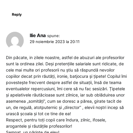
Reply
Ilie Ana
spune:
29 noiembrie 2023 la 20:11
Din păcate, in zilele noastre, astfel de abuzuri ale profesorilor
sunt la ordinea zilei. Deși pretențiile salariale sunt ridicate, de
cele mai multe ori profesorii nu știu să răspundă nevoilor
copiilor decat prin răutăți, ironie, batjocura și țipete! Copilul îmi
povestește frecvent despre astfel de situații, însă de teama
eventualelor repercusiuni, îmi cere să nu fac sesizări. Țipetele
și apelativele răutăcioase sunt zilnice, iar sub oblăduirea unor
asemenea „somități”, cum se doresc a părea, girate tacit de
un, de regulă, atotputernic și „director” , elevii noștri incep să
urască școala și tot ce tine de ea!
Respect, pentru toți copii care îndura, zilnic, ifosele,
arogantele și răutățile profesorilor!
Semnat, un părinte de elev!