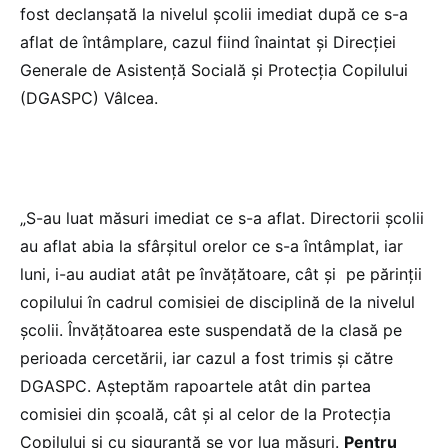
fost declanşată la nivelul şcolii imediat după ce s-a
aflat de întâmplare, cazul fiind înaintat şi Direcţiei
Generale de Asistenţă Socială şi Protecţia Copilului
(DGASPC) Vâlcea.
„S-au luat măsuri imediat ce s-a aflat. Directorii şcolii
au aflat abia la sfârşitul orelor ce s-a întâmplat, iar
luni, i-au audiat atât pe învăţătoare, cât şi pe părinţii
copilului în cadrul comisiei de disciplină de la nivelul
şcolii. Învăţătoarea este suspendată de la clasă pe
perioada cercetării, iar cazul a fost trimis şi către
DGASPC. Aşteptăm rapoartele atât din partea
comisiei din şcoală, cât şi al celor de la Protecţia
Copilului şi cu siguranţă se vor lua măsuri.
Pentru