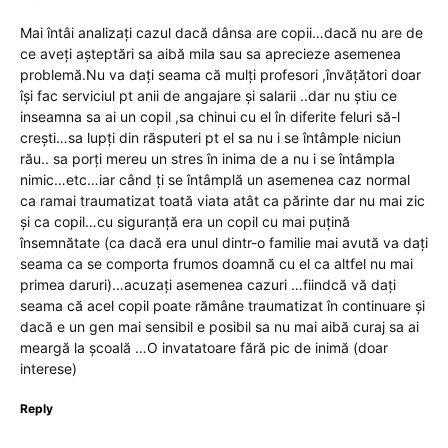
Mai întâi analizați cazul dacă dânsa are copii…dacă nu are de
ce aveți așteptări sa aibă mila sau sa aprecieze asemenea
problemă.Nu va dați seama că mulți profesori ,învățători doar
își fac serviciul pt anii de angajare și salarii ..dar nu știu ce
inseamna sa ai un copil ,sa chinui cu el în diferite feluri să-l
crești…sa lupți din răsputeri pt el sa nu i se întâmple niciun
rău.. sa porți mereu un stres în inima de a nu i se întâmpla
nimic…etc…iar când ți se întâmplă un asemenea caz normal
ca ramai traumatizat toată viata atât ca părinte dar nu mai zic
și ca copil…cu siguranță era un copil cu mai puțină
însemnătate (ca dacă era unul dintr-o familie mai avută va dați
seama ca se comporta frumos doamnă cu el ca altfel nu mai
primea daruri)…acuzați asemenea cazuri …fiindcă vă dați
seama că acel copil poate rămâne traumatizat în continuare și
dacă e un gen mai sensibil e posibil sa nu mai aibă curaj sa ai
meargă la școală …O invatatoare fără pic de inimă (doar
interese)
Reply