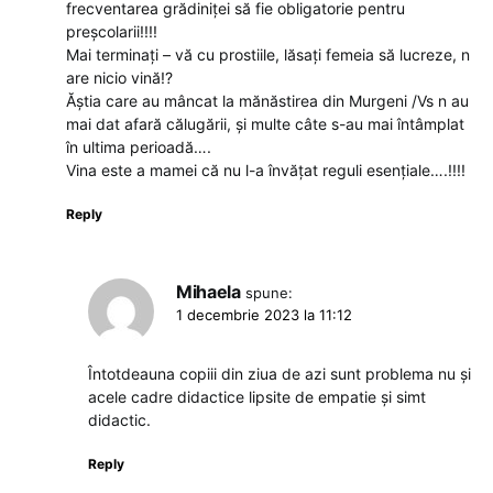
frecventarea grădiniței să fie obligatorie pentru
preșcolarii!!!!
Mai terminați – vă cu prostiile, lăsați femeia să lucreze, n
are nicio vină!?
Ăștia care au mâncat la mănăstirea din Murgeni /Vs n au
mai dat afară călugării, și multe câte s-au mai întâmplat
în ultima perioadă….
Vina este a mamei că nu l-a învățat reguli esențiale….!!!!
Reply
Mihaela
spune:
1 decembrie 2023 la 11:12
Întotdeauna copiii din ziua de azi sunt problema nu și
acele cadre didactice lipsite de empatie și simt
didactic.
Reply