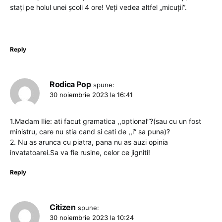
stați pe holul unei școli 4 ore! Veți vedea altfel „micuții”.
Reply
Rodica Pop
spune:
30 noiembrie 2023 la 16:41
1.Madam Ilie: ati facut gramatica ,,optional”?(sau cu un fost
ministru, care nu stia cand si cati de ,,i” sa puna)?
2. Nu as arunca cu piatra, pana nu as auzi opinia
invatatoarei.Sa va fie rusine, celor ce jigniti!
Reply
Citizen
spune:
30 noiembrie 2023 la 10:24