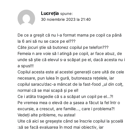
Lucreția
spune:
30 noiembrie 2023 la 21:40
De ce a greșit că nu l-a format mama pe copil ca până
la 6 ani să nu se cace pe el???
Câte jocuri știe să butonez copilul pe telefon???
Femeia n are voie să l atingă pe copil, ar face abuz, de
unde să știe că elevul s-a scăpat pe el, dacă acesta nu i
a spus!!!
Copilul acesta este al acestei generații care uită de cele
necesare, pun lulea în gură, butoneaza rețelele, iar
copilul saracu’dac-a mâncat de la fast-food _ul din colț,
normal că se mai scapă și pe el!
Ce i atâta tragedie că s a scăpat un copil pe el…?!
Pe vremea mea o elevă de a șasea a făcut la fel într o
excursie, a crescut, are familie…, care i problema?!
Vedeți alte pribleme, nu astea!
Uite că aici se greșește când se înscrie copilul la școală
:să se facă evaluarea în mod mai obiectiv, iar