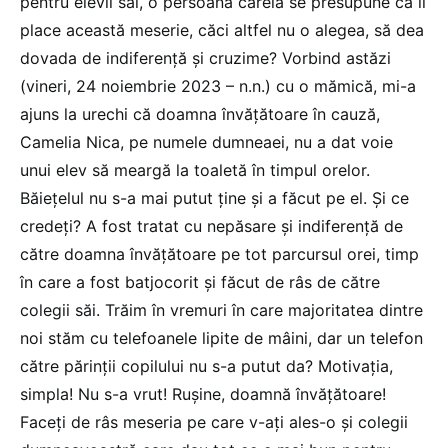
pentru elevii săi, o persoană căreia se presupune că îi
place această meserie, căci altfel nu o alegea, să dea
dovada de indiferenţă şi cruzime? Vorbind astăzi
(vineri, 24 noiembrie 2023 – n.n.) cu o mămică, mi-a
ajuns la urechi că doamna învăţătoare în cauză,
Camelia Nica, pe numele dumneaei, nu a dat voie
unui elev să meargă la toaletă în timpul orelor.
Băieţelul nu s-a mai putut ţine şi a făcut pe el. Şi ce
credeţi? A fost tratat cu nepăsare şi indiferenţă de
către doamna învăţătoare pe tot parcursul orei, timp
în care a fost batjocorit şi făcut de râs de către
colegii săi. Trăim în vremuri în care majoritatea dintre
noi stăm cu telefoanele lipite de mâini, dar un telefon
către părinţii copilului nu s-a putut da? Motivaţia,
simpla! Nu s-a vrut! Ruşine, doamnă învăţătoare!
Faceţi de râs meseria pe care v-aţi ales-o şi colegii