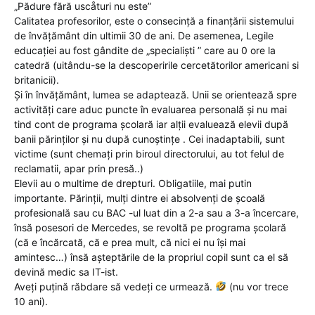
„Pădure fără uscåturi nu este”
Calitatea profesorilor, este o consecință a finanțării sistemului
de învățământ din ultimii 30 de ani. De asemenea, Legile
educației au fost gândite de „specialiști ” care au 0 ore la
catedră (uitându-se la descoperirile cercetătorilor americani si
britanicii).
Și în învățământ, lumea se adaptează. Unii se orientează spre
activități care aduc puncte în evaluarea personală și nu mai
tind cont de programa școlară iar alții evaluează elevii după
banii părinților și nu după cunoștințe . Cei inadaptabili, sunt
victime (sunt chemați prin biroul directorului, au tot felul de
reclamatii, apar prin presă..)
Elevii au o multime de drepturi. Obligatiile, mai putin
importante. Părinții, mulți dintre ei absolvenți de școală
profesională sau cu BAC -ul luat din a 2-a sau a 3-a încercare,
însă posesori de Mercedes, se revoltă pe programa școlară
(că e încărcată, că e prea mult, că nici ei nu își mai
amintesc…) însă așteptările de la propriul copil sunt ca el să
devină medic sa IT-ist.
Aveți puțină răbdare să vedeți ce urmează.
(nu vor trece
10 ani).