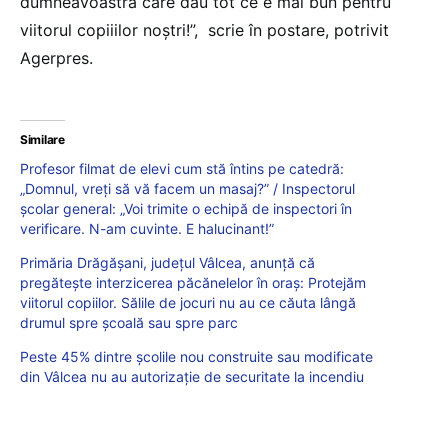
dumneavoastră care dau tot ce e mai bun pentru
viitorul copiiilor noştri!”, scrie în postare, potrivit
Agerpres.
Similare
Profesor filmat de elevi cum stă întins pe catedră:
„Domnul, vreți să vă facem un masaj?” / Inspectorul
școlar general: „Voi trimite o echipă de inspectori în
verificare. N-am cuvinte. E halucinant!”
Primăria Drăgășani, județul Vâlcea, anunță că
pregătește interzicerea păcănelelor în oraș: Protejăm
viitorul copiilor. Sălile de jocuri nu au ce căuta lângă
drumul spre școală sau spre parc
Peste 45% dintre şcolile nou construite sau modificate
din Vâlcea nu au autorizaţie de securitate la incendiu