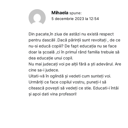
Mihaela
spune:
5 decembrie 2023 la 12:54
Din pacate,în ziua de astăzi nu există respect
pentru dascăli .Dacă părinții sunt revoltați , de ce
nu-si educă copiii? De fapt educația nu se face
doar la școală ,ci în primuĺ rând familia trebuie să
dea educație unui copil.
Nu mai judecați voi pe alții fără a ști adevărul. Are
cine sa-i judece.
Uitati-vă în oglindă și vedeti cum sunteți voi.
Urmăriți ce face copilul vostru, puneți-l să
citească povești să vedeți ce stie. Educati-i întâi
și apoi dati vina profesori!