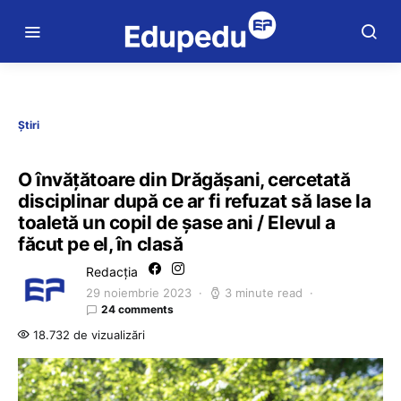
Știri
O învăţătoare din Drăgăşani, cercetată
disciplinar după ce ar fi refuzat să lase la
toaletă un copil de şase ani / Elevul a
făcut pe el, în clasă
Redacția
29 noiembrie 2023
3 minute read
24 comments
18.732 de vizualizări