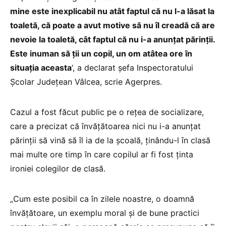
mine este inexplicabil nu atât faptul că nu l-a lăsat la
toaletă, că poate a avut motive să nu îl creadă că are
nevoie la toaletă, cât faptul că nu i-a anunţat părinţii.
Este inuman să ţii un copil, un om atâtea ore în
situaţia aceasta
‘, a declarat şefa Inspectoratului
Şcolar Judeţean Vâlcea, scrie Agerpres.
Cazul a fost făcut public pe o reţea de socializare,
care a precizat că învățătoarea nici nu i-a anunţat
părinţii să vină să îl ia de la şcoală, ţinându-l în clasă
mai multe ore timp în care copilul ar fi fost ţinta
ironiei colegilor de clasă.
„Cum este posibil ca în zilele noastre, o doamnă
învăţătoare, un exemplu moral şi de bune practici