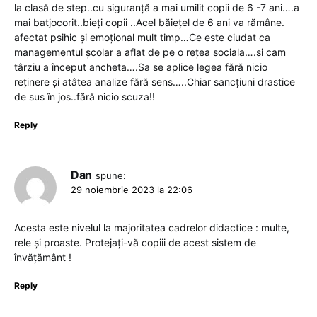
la clasă de step..cu siguranță a mai umilit copii de 6 -7 ani….a
mai batjocorit..bieți copii ..Acel băiețel de 6 ani va rămâne.
afectat psihic și emoțional mult timp…Ce este ciudat ca
managementul școlar a aflat de pe o rețea sociala….si cam
târziu a început ancheta….Sa se aplice legea fără nicio
reținere și atâtea analize fără sens…..Chiar sancțiuni drastice
de sus în jos..fără nicio scuza!!
Reply
Dan
spune:
29 noiembrie 2023 la 22:06
Acesta este nivelul la majoritatea cadrelor didactice : multe,
rele și proaste. Protejați-vă copiii de acest sistem de
învățământ !
Reply