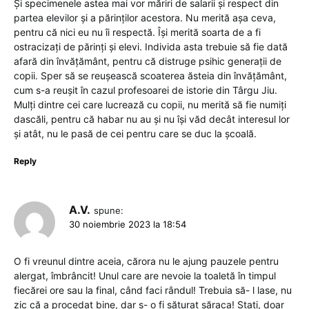
Și specimenele astea mai vor măriri de salarii și respect din
partea elevilor și a părinților acestora. Nu merită așa ceva,
pentru că nici eu nu îi respectă. Își merită soarta de a fi
ostracizați de părinți și elevi. Individa asta trebuie să fie dată
afară din învățământ, pentru că distruge psihic generații de
copii. Sper să se reușească scoaterea ăsteia din învățământ,
cum s-a reușit în cazul profesoarei de istorie din Târgu Jiu.
Mulți dintre cei care lucrează cu copii, nu merită să fie numiți
dascăli, pentru că habar nu au și nu își văd decât interesul lor
și atât, nu le pasă de cei pentru care se duc la școală.
Reply
A.V.
spune:
30 noiembrie 2023 la 18:54
O fi vreunul dintre aceia, cărora nu le ajung pauzele pentru
alergat, îmbrâncit! Unul care are nevoie la toaletă în timpul
fiecărei ore sau la final, când faci rândul! Trebuia să- l lase, nu
zic că a procedat bine, dar s- o fi săturat săraca! Stați, doar