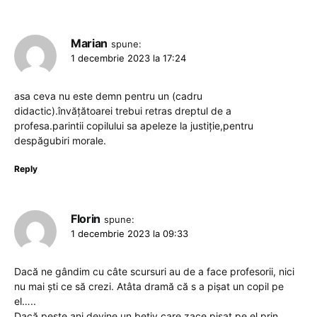
Marian
spune:
1 decembrie 2023 la 17:24
asa ceva nu este demn pentru un (cadru
didactic).învățătoarei trebui retras dreptul de a
profesa.parintii copilului sa apeleze la justiție,pentru
despăgubiri morale.
Reply
Florin
spune:
1 decembrie 2023 la 09:33
Dacă ne gândim cu câte scursuri au de a face profesorii, nici
nu mai ști ce să crezi. Atâta dramă că s a pișat un copil pe
el…..
Dacă peste ani devine un bețiv care zace pișat pe el prin