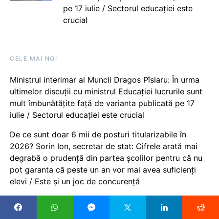
pe 17 iulie / Sectorul educației este
crucial
CELE MAI NOI
Ministrul interimar al Muncii Dragos Pîslaru: În urma
ultimelor discuții cu ministrul Educației lucrurile sunt
mult îmbunătățite față de varianta publicată pe 17
iulie / Sectorul educației este crucial
De ce sunt doar 6 mii de posturi titularizabile în
2026? Sorin Ion, secretar de stat: Cifrele arată mai
degrabă o prudență din partea școlilor pentru că nu
pot garanta că peste un an vor mai avea suficienți
elevi / Este și un joc de concurență
Proceduri noi de reorganizare pentru unitățile de
învățământ care nu au realizat planul de școlarizare: