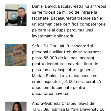
Daniel David: Bacalaureatul nu ar trebui
să fie folosit ca mijloc de intrare la
facultate. Bacalaureatul trebuie să fie
un examen care certifică competențele
pe care le ai după parcursul unui
învățământ obligatoriu
Șeful ISJ Gorj, alți 8 inspectori și
personal auxiliar trebuie să returneze
peste 55.000 de lei, bani acordați
pentru decontarea navetei, timp de
peste un an / Inspectorul general,
Marian Staicu: La vremea aceea nu
eram inspector șef. ISJ ne-a cerut să
depunem documente pentru
decontarea navetei
Andra-Gabriela Cîrstoiu, elevă din
Târgu Jiu, admisă la Yale University cu