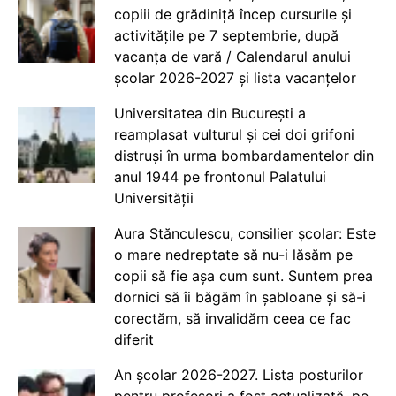
copiii de grădiniță încep cursurile și
activitățile pe 7 septembrie, după
vacanța de vară / Calendarul anului
școlar 2026-2027 și lista vacanțelor
Universitatea din București a
reamplasat vulturul și cei doi grifoni
distruși în urma bombardamentelor din
anul 1944 pe frontonul Palatului
Universității
Aura Stănculescu, consilier școlar: Este
o mare nedreptate să nu-i lăsăm pe
copii să fie așa cum sunt. Suntem prea
dornici să îi băgăm în șabloane și să-i
corectăm, să invalidăm ceea ce fac
diferit
An școlar 2026-2027. Lista posturilor
pentru profesori a fost actualizată, pe