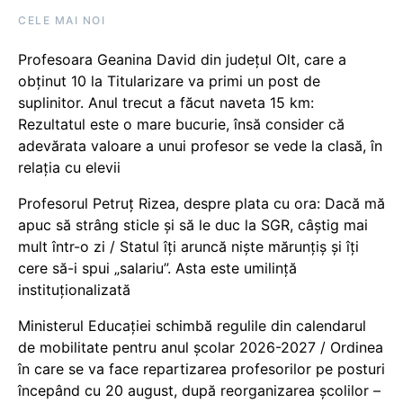
CELE MAI NOI
Profesoara Geanina David din județul Olt, care a
obținut 10 la Titularizare va primi un post de
suplinitor. Anul trecut a făcut naveta 15 km:
Rezultatul este o mare bucurie, însă consider că
adevărata valoare a unui profesor se vede la clasă, în
relația cu elevii
Profesorul Petruț Rizea, despre plata cu ora: Dacă mă
apuc să strâng sticle și să le duc la SGR, câștig mai
mult într-o zi / Statul îți aruncă niște mărunțiș și îți
cere să-i spui „salariu”. Asta este umilință
instituționalizată
Ministerul Educației schimbă regulile din calendarul
de mobilitate pentru anul școlar 2026-2027 / Ordinea
în care se va face repartizarea profesorilor pe posturi
începând cu 20 august, după reorganizarea școlilor –