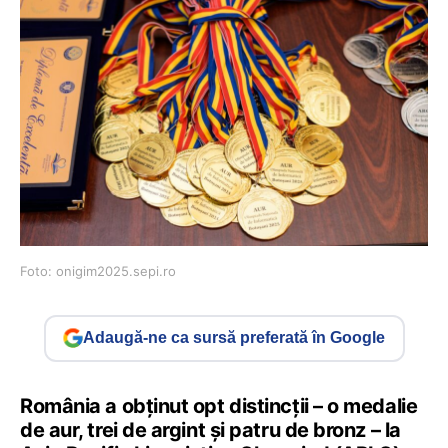
Foto: onigim2025.sepi.ro
Adaugă-ne ca sursă preferată în Google
România a obținut opt distincții – o medalie
de aur, trei de argint și patru de bronz – la