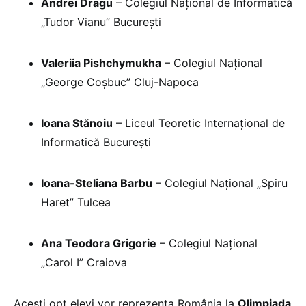
Andrei Dragu
– Colegiul Național de Informatică
„Tudor Vianu” București
Valeriia Pishchymukha
– Colegiul Național
„George Coșbuc” Cluj-Napoca
Ioana Stănoiu
– Liceul Teoretic Internațional de
Informatică București
Ioana-Steliana Barbu
– Colegiul Național „Spiru
Haret” Tulcea
Ana Teodora Grigorie
– Colegiul Național
„Carol I” Craiova
Acești opt elevi vor reprezenta România la
Olimpiada