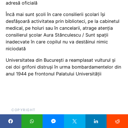
adresă oficială
Încă mai sunt școli în care consilierii școlari își
desfășoară activitatea prin biblioteci, pe la cabinetul
medical, pe holuri sau în cancelarii, atrage atenția
consilierul școlar Aura Stănculescu / Sunt spații
inadecvate în care copilul nu va destăinui nimic
niciodată
Universitatea din București a reamplasat vulturul și
cei doi grifoni distruși în urma bombardamentelor din
anul 1944 pe frontonul Palatului Universității
COPYRIGHT
Pentru că scrieți despre educație, sau cu atât mai mult
datorită acestui lucru, ar fi util să citați cu link, atunci