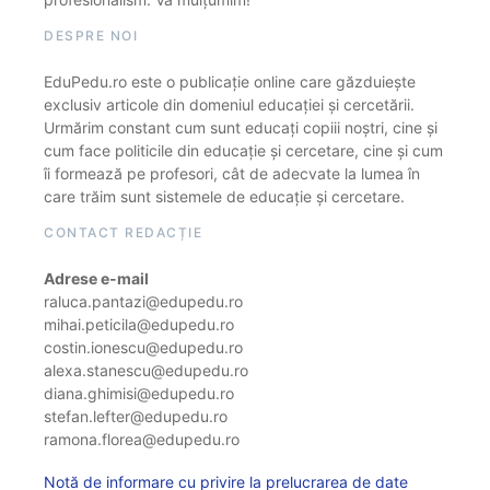
DESPRE NOI
EduPedu.ro este o publicație online care găzduiește
exclusiv articole din domeniul educației și cercetării.
Urmărim constant cum sunt educați copiii noștri, cine și
cum face politicile din educație și cercetare, cine și cum
îi formează pe profesori, cât de adecvate la lumea în
care trăim sunt sistemele de educație și cercetare.
CONTACT REDACȚIE
Adrese e-mail
raluca.pantazi@edupedu.ro
mihai.peticila@edupedu.ro
costin.ionescu@edupedu.ro
alexa.stanescu@edupedu.ro
diana.ghimisi@edupedu.ro
stefan.lefter@edupedu.ro
ramona.florea@edupedu.ro
Notă de informare cu privire la prelucrarea de date