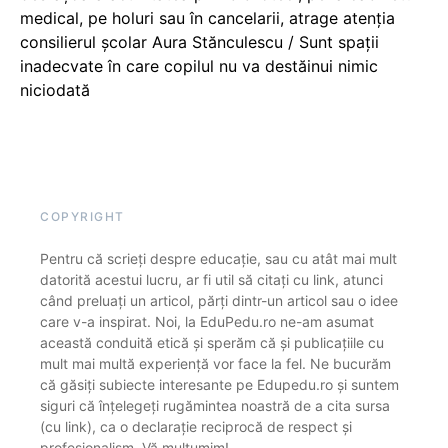
medical, pe holuri sau în cancelarii, atrage atenția
consilierul școlar Aura Stănculescu / Sunt spații
inadecvate în care copilul nu va destăinui nimic
niciodată
COPYRIGHT
Pentru că scrieți despre educație, sau cu atât mai mult
datorită acestui lucru, ar fi util să citați cu link, atunci
când preluați un articol, părți dintr-un articol sau o idee
care v-a inspirat. Noi, la EduPedu.ro ne-am asumat
această conduită etică și sperăm că și publicațiile cu
mult mai multă experiență vor face la fel. Ne bucurăm
că găsiți subiecte interesante pe Edupedu.ro și suntem
siguri că înțelegeți rugămintea noastră de a cita sursa
(cu link), ca o declarație reciprocă de respect și
profesionalism. Vă mulțumim!