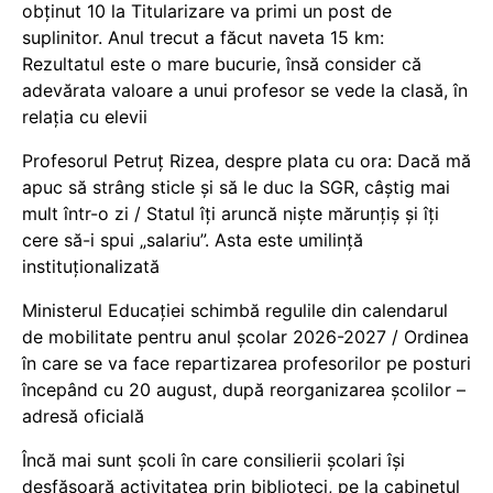
obținut 10 la Titularizare va primi un post de
suplinitor. Anul trecut a făcut naveta 15 km:
Rezultatul este o mare bucurie, însă consider că
adevărata valoare a unui profesor se vede la clasă, în
relația cu elevii
Profesorul Petruț Rizea, despre plata cu ora: Dacă mă
apuc să strâng sticle și să le duc la SGR, câștig mai
mult într-o zi / Statul îți aruncă niște mărunțiș și îți
cere să-i spui „salariu”. Asta este umilință
instituționalizată
Ministerul Educației schimbă regulile din calendarul
de mobilitate pentru anul școlar 2026-2027 / Ordinea
în care se va face repartizarea profesorilor pe posturi
începând cu 20 august, după reorganizarea școlilor –
adresă oficială
Încă mai sunt școli în care consilierii școlari își
desfășoară activitatea prin biblioteci, pe la cabinetul