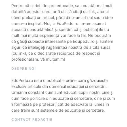
Pentru că scrieți despre educație, sau cu atât mai mult
datorită acestui lucru, ar fi util să citați cu link, atunci
când preluați un articol, părți dintr-un articol sau o idee
care v-a inspirat. Noi, la EduPedu.ro ne-am asumat
această conduită etică și sperăm că și publicațiile cu
mult mai multă experiență vor face la fel. Ne bucurăm
că găsiți subiecte interesante pe Edupedu.ro și suntem
siguri că înțelegeți rugămintea noastră de a cita sursa
(cu link), ca o declarație reciprocă de respect și
profesionalism. Vă mulțumim!
DESPRE NOI
EduPedu.ro este o publicație online care găzduiește
exclusiv articole din domeniul educației și cercetării.
Urmărim constant cum sunt educați copiii noștri, cine și
cum face politicile din educație și cercetare, cine și cum
îi formează pe profesori, cât de adecvate la lumea în
care trăim sunt sistemele de educație și cercetare.
CONTACT REDACȚIE