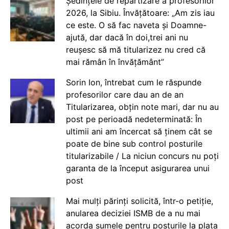
Ședințele de repartizare a profesorilor
2026, la Sibiu. Învățătoare: „Am zis iau
ce este. O să fac naveta și Doamne-
ajută, dar dacă în doi,trei ani nu
reușesc să mă titularizez nu cred că
mai rămân în învățământ”
Sorin Ion, întrebat cum le răspunde
profesorilor care dau an de an
Titularizarea, obțin note mari, dar nu au
post pe perioadă nedeterminată: În
ultimii ani am încercat să ținem cât se
poate de bine sub control posturile
titularizabile / La niciun concurs nu poți
garanta de la început asigurarea unui
post
Mai mulți părinți solicită, într-o petiție,
anularea deciziei ISMB de a nu mai
acorda sumele pentru posturile la plata