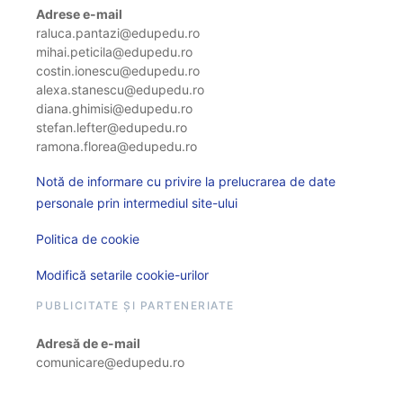
Adrese e-mail
raluca.pantazi@edupedu.ro
mihai.peticila@edupedu.ro
costin.ionescu@edupedu.ro
alexa.stanescu@edupedu.ro
diana.ghimisi@edupedu.ro
stefan.lefter@edupedu.ro
ramona.florea@edupedu.ro
Notă de informare cu privire la prelucrarea de date
personale prin intermediul site-ului
Politica de cookie
Modifică setarile cookie-urilor
PUBLICITATE ȘI PARTENERIATE
Adresă de e-mail
comunicare@edupedu.ro