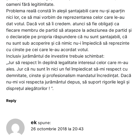
oameni fără legitimitate.
Problema reală constă în aleșii șantajabili care nu-și aparțin
nici lor, ce să mai vorbim de reprezentarea celor care le-au
dat votul. Dacă vot să îi credem. atunci să fie obligați ca
fiecare membru de partid să atașeze la adeziunea de partid și
o declarație pe propria răspundere că nu sunt șantajabili, că
nu sunt sub acoperire și că nimic nu-i împiedică să reprezinte
cu cinste pe cei care le-au acordat votul.
Inclusiv jurământul de investire trebuie schimbat:
„Jur să respect în deplină legalitate interesul celor care m-au
ales. Jur că nu sunt în nici un fel împiedicat să-mi respect cu
demnitate, cinste și profesionalism mandatul încredințat. Dacă
nu-mi voi respecta jurământul depus, să suport rigorile legii și
disprețul alegătorilor ! ”.
Reply
ek
spune:
26 octombrie 2018 la 20:43