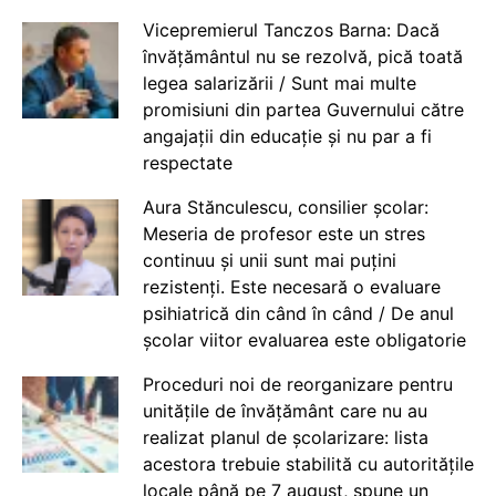
Vicepremierul Tanczos Barna: Dacă
învățământul nu se rezolvă, pică toată
legea salarizării / Sunt mai multe
promisiuni din partea Guvernului către
angajații din educație și nu par a fi
respectate
Aura Stănculescu, consilier școlar:
Meseria de profesor este un stres
continuu și unii sunt mai puțini
rezistenți. Este necesară o evaluare
psihiatrică din când în când / De anul
școlar viitor evaluarea este obligatorie
Proceduri noi de reorganizare pentru
unitățile de învățământ care nu au
realizat planul de școlarizare: lista
acestora trebuie stabilită cu autoritățile
locale până pe 7 august, spune un