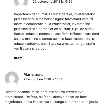
26 octombrie 2018 la 15:36
Imparteam dar numarul educatoarelor, invatatoarelor,
profesoarelor si mamelor singure (divortate) este fff
mare in comparatie cu a educatorilor, invatatorilor,
profesorilor si a barbatilor ce nu sunt „rupti de sine…”.
Barbati educati inadecvat lasa femeile/fetele, care cred
ca stiu mai bine si corect cum se face treaba asta, sa
educe inadecvat baietii asa ca urmatoarea generatie
vor fi asa-zisi barbati.
Reply
Maria
spune:
25 octombrie 2018 la 18:13
Stimata doamna, mi se pare mie sau va credeti dvs
atotstiitoare? De fapt, nu faceti altceva decat ce face
majoritatea, adica improasca in stanga si-n dreapta, erijandu-