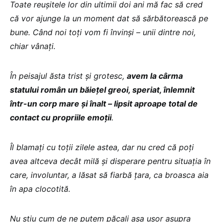
Toate reușitele lor din ultimii doi ani mă fac să cred
că vor ajunge la un moment dat să sărbătorească pe
bune. Când noi toți vom fi învinși – unii dintre noi,
chiar vânați.
În peisajul ăsta trist și grotesc,
avem la cârma
statului român un băiețel greoi, speriat, înlemnit
într-un corp mare și înalt – lipsit aproape total de
contact cu propriile emoții
.
Îl blamați cu toții zilele astea, dar nu cred că poți
avea altceva decât milă și disperare pentru situația în
care, involuntar, a lăsat să fiarbă țara, ca broasca aia
în apa clocotită.
Nu știu cum de ne putem păcali așa ușor asupra