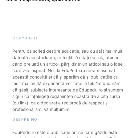
COPYRIGHT
Pentru că scrieți despre educație, sau cu atât mai mult
datorită acestui lucru, ar fi util să citați cu link, atunci
când preluați un articol, părți dintr-un articol sau o idee
care v-a inspirat. Noi, la EduPedu.ro ne-am asumat
această conduită etică și sperăm că și publicațiile cu
mult mai multă experiență vor face la fel. Ne bucurăm
că găsiți subiecte interesante pe Edupedu.ro și suntem
siguri că înțelegeți rugămintea noastră de a cita sursa
(cu link), ca o declarație reciprocă de respect și
profesionalism. Vă mulțumim!
DESPRE NOI
EduPedu.ro este o publicație online care găzduiește