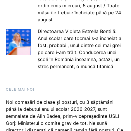
ordin emis miercuri, 5 august / Toate
măsurile trebuie încheiate până pe 24
august
Directoarea Violeta Estrella Bontilă:
Anul școlar care tocmai s-a încheiat a
fost, probabil, unul dintre cei mai grei
pe care i-am trăit. Conducerea unei
școli în România înseamnă, astăzi, un
stres permanent, o muncă titanică
CELE MAI NOI
Noi comasări de clase și posturi, cu 3 săptămâni
până la debutul anului școlar 2026-2027, sunt
semnalate de Alin Badea, prim-vicepreședinte USLI
Gorj: Ministerul o comite grav de tot. Ne sună
directorii disperați că oamenii rămân fără posturi. Ce