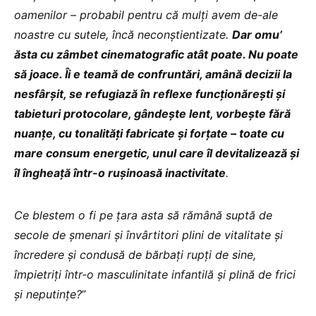
oamenilor – probabil pentru că mulți avem de-ale
noastre cu sutele, încă neconștientizate.
Dar omu’
ăsta cu zâmbet cinematografic atât poate. Nu poate
să joace. Îi e teamă de confruntări, amână decizii la
nesfârșit, se refugiază în reflexe funcționărești și
tabieturi protocolare, gândește lent, vorbește fără
nuanțe, cu tonalități fabricate și forțate – toate cu
mare consum energetic, unul care îl devitalizează și
îl îngheață într-o rușinoasă inactivitate
.
Ce blestem o fi pe țara asta să rămână suptă de
secole de șmenari și învârtitori plini de vitalitate și
încredere și condusă de bărbați rupți de sine,
împietriți într-o masculinitate infantilă și plină de frici
și neputințe?
”