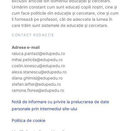
exclusiv articole din domeniul educației și cercetării.
Urmărim constant cum sunt educați copiii noștri, cine și
cum face politicile din educație și cercetare, cine și cum
îi formează pe profesori, cât de adecvate la lumea în
care trăim sunt sistemele de educație și cercetare.
CONTACT REDACȚIE
Adrese e-mail
raluca.pantazi@edupedu.ro
mihai.peticila@edupedu.ro
costin.ionescu@edupedu.ro
alexa.stanescu@edupedu.ro
diana.ghimisi@edupedu.ro
stefan.lefter@edupedu.ro
ramona.florea@edupedu.ro
Notă de informare cu privire la prelucrarea de date
personale prin intermediul site-ului
Politica de cookie