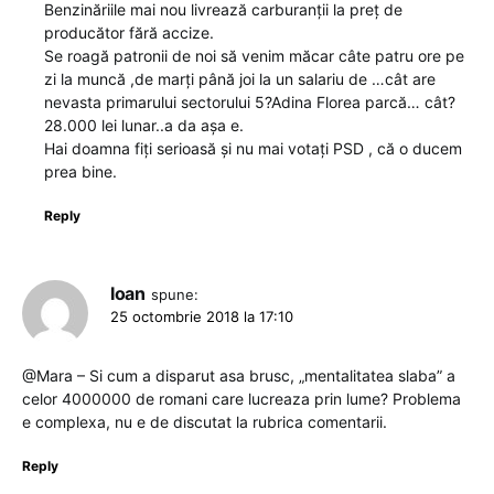
Benzinăriile mai nou livrează carburanții la preț de
producător fără accize.
Se roagă patronii de noi să venim măcar câte patru ore pe
zi la muncă ,de marți până joi la un salariu de …cât are
nevasta primarului sectorului 5?Adina Florea parcă… cât?
28.000 lei lunar..a da așa e.
Hai doamna fiți serioasă și nu mai votați PSD , că o ducem
prea bine.
Reply
Ioan
spune:
25 octombrie 2018 la 17:10
@Mara – Si cum a disparut asa brusc, „mentalitatea slaba” a
celor 4000000 de romani care lucreaza prin lume? Problema
e complexa, nu e de discutat la rubrica comentarii.
Reply