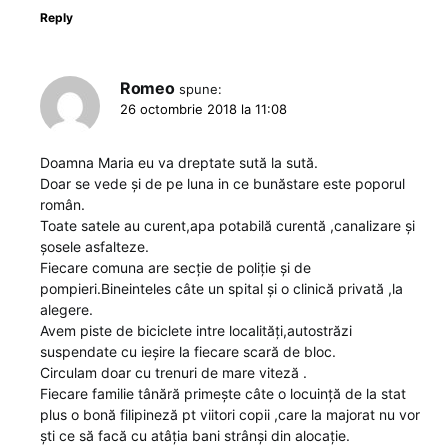
Reply
Romeo
spune:
26 octombrie 2018 la 11:08
Doamna Maria eu va dreptate sută la sută.
Doar se vede și de pe luna in ce bunăstare este poporul
român.
Toate satele au curent,apa potabilă curentă ,canalizare și
șosele asfalteze.
Fiecare comuna are secție de poliție și de
pompieri.Bineinteles câte un spital și o clinică privată ,la
alegere.
Avem piste de biciclete intre localități,autostrăzi
suspendate cu ieșire la fiecare scară de bloc.
Circulam doar cu trenuri de mare viteză .
Fiecare familie tânără primește câte o locuință de la stat
plus o bonă filipineză pt viitori copii ,care la majorat nu vor
ști ce să facă cu atâția bani strânși din alocație.