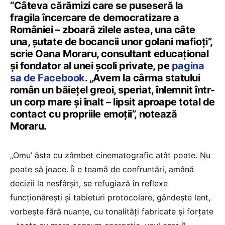
“Câteva cărămizi care se puseseră la
fragila încercare de democratizare a
României – zboară zilele astea, una câte
una, șutate de bocancii unor golani mafioți”,
scrie Oana Moraru, consultant educațional
și fondator al unei școli private, pe
pagina
sa de Facebook
. „Avem la cârma statului
român un băiețel greoi, speriat, înlemnit într-
un corp mare și înalt – lipsit aproape total de
contact cu propriile emoții”, notează
Moraru.
„Omu’ ăsta cu zâmbet cinematografic atât poate. Nu
poate să joace. Îi e teamă de confruntări, amână
decizii la nesfârșit, se refugiază în reflexe
funcționărești și tabieturi protocolare, gândește lent,
vorbește fără nuanțe, cu tonalități fabricate și forțate