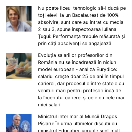
Nu poate liceul tehnologic să-i ducă pe
toți elevii la un Bacalaureat de 100%
absolvire, sunt care au intrat cu media
2 sau 3, spune inspectoarea Iuliana
Țugui: Performanța trebuie măsurată și
prin câți absolvenți se angajează
Evoluția salariilor profesorilor din
România nu se încadrează în niciun
model european - analiză Eurydice:
salariul crește doar 25 de ani în timpul
carierei, dar procesul e între statele cu
venituri mari pentru profesori încă de
la începutul carierei și cele cu cele mai
mici salarii
Ministrul interimar al Muncii Dragos
Pîslaru: În urma ultimelor discuții cu
ministrul Educației lucrurile sunt mult