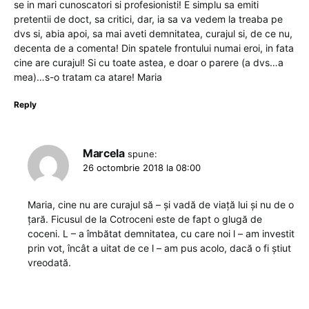
se in mari cunoscatori si profesionisti! E simplu sa emiti
pretentii de doct, sa critici, dar, ia sa va vedem la treaba pe
dvs si, abia apoi, sa mai aveti demnitatea, curajul si, de ce nu,
decenta de a comenta! Din spatele frontului numai eroi, in fata
cine are curajul! Si cu toate astea, e doar o parere (a dvs…a
mea)…s-o tratam ca atare! Maria
Reply
Marcela
spune:
26 octombrie 2018 la 08:00
Maria, cine nu are curajul să – și vadă de viață lui și nu de o
țară. Ficusul de la Cotroceni este de fapt o glugă de
coceni. L – a îmbătat demnitatea, cu care noi l – am investit
prin vot, încât a uitat de ce l – am pus acolo, dacă o fi știut
vreodată.