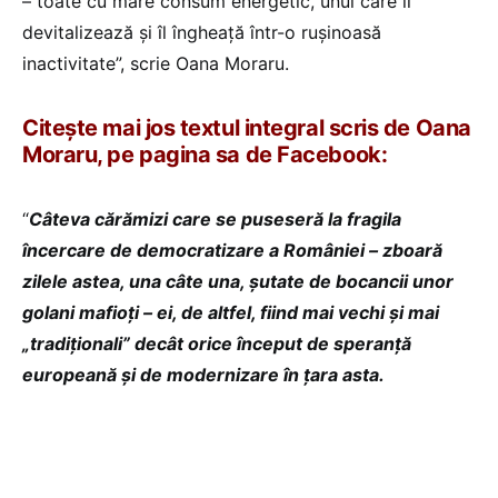
– toate cu mare consum energetic, unul care îl
devitalizează și îl îngheață într-o rușinoasă
inactivitate”, scrie Oana Moraru.
Citește mai jos textul integral scris de Oana
Moraru, pe pagina sa de Facebook:
“
Câteva cărămizi care se puseseră la fragila
încercare de democratizare a României – zboară
zilele astea, una câte una, șutate de bocancii unor
golani mafioți – ei, de altfel, fiind mai vechi și mai
„tradiționali” decât orice început de speranță
europeană și de modernizare în țara asta.