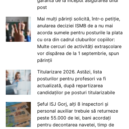
garanta de la început asigurarea unui
post
Mai mulți părinți solicită, într-o petiție,
anularea deciziei ISMB de a nu mai
acorda sumele pentru posturile la plata
cu ora din cadrul cluburilor copiilor:
Multe cercuri de activități extrașcolare
vor dispărea de la 1 septembrie, spun
părinții
Titularizare 2026. Astăzi, lista
posturilor pentru profesori va fi
actualizată, după repartizarea
candidaților pe posturi titularizabile
Șeful ISJ Gorj, alți 8 inspectori și
personal auxiliar trebuie să returneze
peste 55.000 de lei, bani acordați
pentru decontarea navetei, timp de