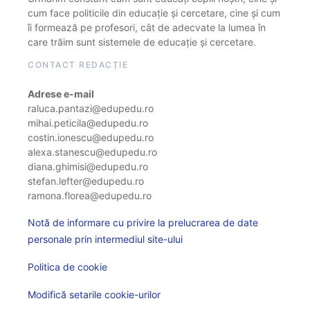
cum face politicile din educație și cercetare, cine și cum
îi formează pe profesori, cât de adecvate la lumea în
care trăim sunt sistemele de educație și cercetare.
CONTACT REDACȚIE
Adrese e-mail
raluca.pantazi@edupedu.ro
mihai.peticila@edupedu.ro
costin.ionescu@edupedu.ro
alexa.stanescu@edupedu.ro
diana.ghimisi@edupedu.ro
stefan.lefter@edupedu.ro
ramona.florea@edupedu.ro
Notă de informare cu privire la prelucrarea de date
personale prin intermediul site-ului
Politica de cookie
Modifică setarile cookie-urilor