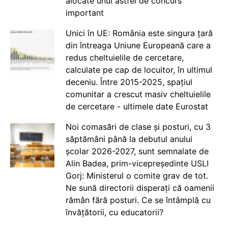
alocate unui astfel de concurs
important
Unici în UE: România este singura țară
din întreaga Uniune Europeană care a
redus cheltuielile de cercetare,
calculate pe cap de locuitor, în ultimul
deceniu. Între 2015-2025, spațiul
comunitar a crescut masiv cheltuielile
de cercetare - ultimele date Eurostat
Noi comasări de clase și posturi, cu 3
săptămâni până la debutul anului
școlar 2026-2027, sunt semnalate de
Alin Badea, prim-vicepreședinte USLI
Gorj: Ministerul o comite grav de tot.
Ne sună directorii disperați că oamenii
rămân fără posturi. Ce se întâmplă cu
învățătorii, cu educatorii?