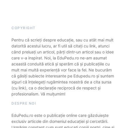
COPYRIGHT
Pentru că scrieți despre educație, sau cu atât mai mult
datorită acestui lucru, ar fi util să citați cu link, atunci
când preluați un articol, părți dintr-un articol sau o idee
care v-a inspirat. Noi, la EduPedu.ro ne-am asumat
această conduită etică și sperăm că și publicațiile cu
mult mai multă experiență vor face la fel. Ne bucurăm
că găsiți subiecte interesante pe Edupedu.ro și suntem
siguri că înțelegeți rugămintea noastră de a cita sursa
(cu link), ca o declarație reciprocă de respect și
profesionalism. Vă mulțumim!
DESPRE NOI
EduPedu.ro este o publicație online care găzduiește
exclusiv articole din domeniul educației și cercetării.
Urmărim constant cum sunt educați copiii noștri, cine și