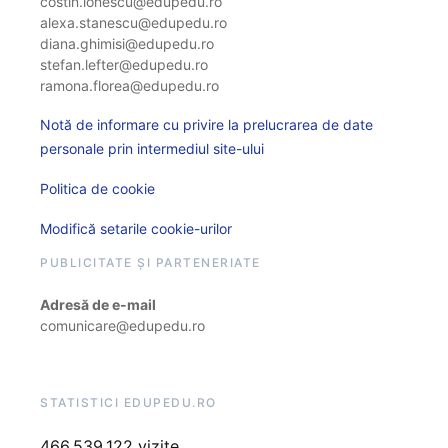
costin.ionescu@edupedu.ro
alexa.stanescu@edupedu.ro
diana.ghimisi@edupedu.ro
stefan.lefter@edupedu.ro
ramona.florea@edupedu.ro
Notă de informare cu privire la prelucrarea de date
personale prin intermediul site-ului
Politica de cookie
Modifică setarile cookie-urilor
PUBLICITATE ȘI PARTENERIATE
Adresă de e-mail
comunicare@edupedu.ro
STATISTICI EDUPEDU.RO
466.539.122 vizite