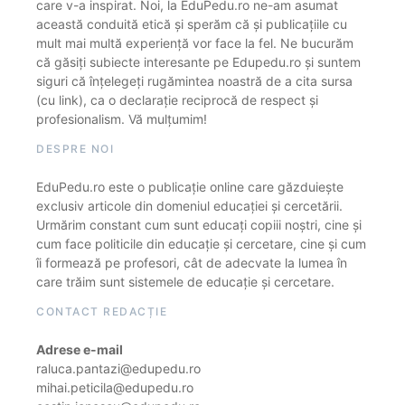
care v-a inspirat. Noi, la EduPedu.ro ne-am asumat
această conduită etică și sperăm că și publicațiile cu
mult mai multă experiență vor face la fel. Ne bucurăm
că găsiți subiecte interesante pe Edupedu.ro și suntem
siguri că înțelegeți rugămintea noastră de a cita sursa
(cu link), ca o declarație reciprocă de respect și
profesionalism. Vă mulțumim!
DESPRE NOI
EduPedu.ro este o publicație online care găzduiește
exclusiv articole din domeniul educației și cercetării.
Urmărim constant cum sunt educați copiii noștri, cine și
cum face politicile din educație și cercetare, cine și cum
îi formează pe profesori, cât de adecvate la lumea în
care trăim sunt sistemele de educație și cercetare.
CONTACT REDACȚIE
Adrese e-mail
raluca.pantazi@edupedu.ro
mihai.peticila@edupedu.ro