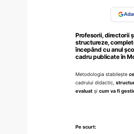
Adau
Profesorii, directorii 
structureze, complet
începând cu anul șco
cadru publicate în Mo
Metodologia stabilește
ce
cadrului didactic,
structu
evaluat
și
cum va fi gestio
Pe scurt: