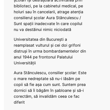
școlari își desfășoară activitatea prin
biblioteci, pe la cabinetul medical, pe
holuri sau în cancelarii, atrage atenția
consilierul școlar Aura Stănculescu /
Sunt spații inadecvate în care copilul
nu va destăinui nimic niciodată
Universitatea din București a
reamplasat vulturul și cei doi grifoni
distruși în urma bombardamentelor din
anul 1944 pe frontonul Palatului
Universității
Aura Stănculescu, consilier școlar: Este
o mare nedreptate să nu-i lăsăm pe
copii să fie așa cum sunt. Suntem prea
dornici să îi băgăm în șabloane și să-i
corectăm, să invalidăm ceea ce fac
diferit