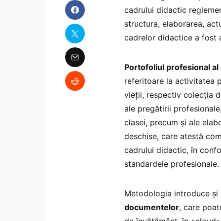
cadrului didactic reglemen
structura, elaborarea, act
cadrelor didactice a fost
Portofoliul profesional al
referitoare la activitatea 
vieții, respectiv colecți
ale pregătirii profesional
clasei, precum și ale elab
deschise, care atestă com
cadrului didactic, în conf
standardele profesionale.
Metodologia introduce și 
documentelor
, care poat
de învățământ, în «cloud» 