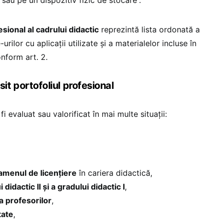
esional al cadrului didactic
reprezintă lista ordonată a
urilor cu aplicații utilizate și a materialelor incluse în
onform art. 2.
losit portofoliul profesional
fi evaluat sau valorificat în mai multe situații:
examenul de licențiere
în cariera didactică,
didactic II și a gradului didactic I
,
a profesorilor
,
tate
,