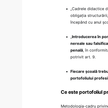
„Cadrele didactice d
obligația structurării
începând cu anul șco
„
Introducerea în po
nereale sau falsifica
penală
, în conformita
potrivit art. 9.
Fiecare școală trebu
portofoliului profes
Ce este portofoliul pr
Metodologia-cadru privind