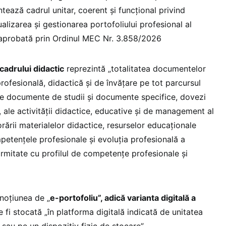
tează cadrul unitar, coerent și funcțional privind
ualizarea și gestionarea portofoliului profesional al
 aprobată prin Ordinul MEC Nr. 3.858/2026
 cadrului didactic
reprezintă „totalitatea documentelor
profesională, didactică și de învățare pe tot parcursul
a de documente de studii și documente specifice, dovezi
e, ale activității didactice, educative și de management al
orării materialelor didactice, resurselor educaționale
petențele profesionale și evoluția profesională a
ormitate cu profilul de competențe profesionale și
noțiunea de „
e-portofoliu”, adică varianta digitală a
e fi stocată „în platforma digitală indicată de unitatea
sau pe un dispozitiv fizic de stocare”.