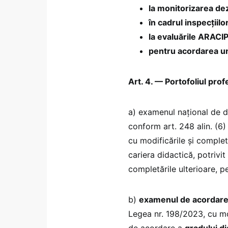
la monitorizarea dez
în cadrul inspecțiilo
la evaluările ARACIP
pentru acordarea uno
Art. 4. — Portofoliul prof
a) examenul național de de
conform art. 248 alin. (6)
cu modificările și complet
cariera didactică, potrivit
completările ulterioare, 
b)
examenul de acordare a
Legea nr. 198/2023, cu mod
de acordare a
gradului di