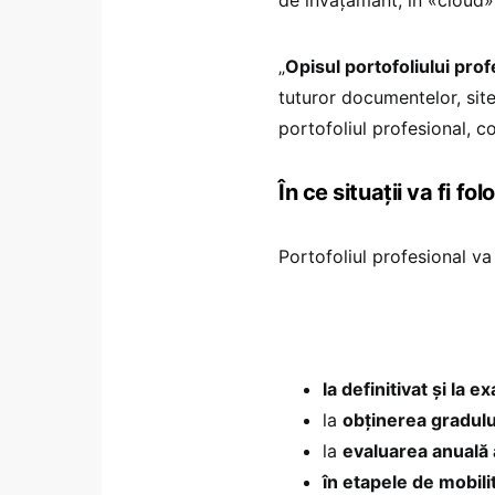
„
Opisul portofoliului prof
tuturor documentelor, site-
portofoliul profesional, c
În ce situații va fi fo
Portofoliul profesional va 
la definitivat și la 
la
obținerea gradului 
la
evaluarea anuală 
în etapele de mobili