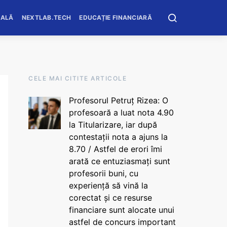
OALĂ
NEXTLAB.TECH
EDUCAȚIE FINANCIARĂ
CELE MAI CITITE ARTICOLE
Profesorul Petruț Rizea: O
profesoară a luat nota 4.90
la Titularizare, iar după
contestații nota a ajuns la
8.70 / Astfel de erori îmi
arată ce entuziasmați sunt
profesorii buni, cu
experiență să vină la
corectat și ce resurse
financiare sunt alocate unui
astfel de concurs important