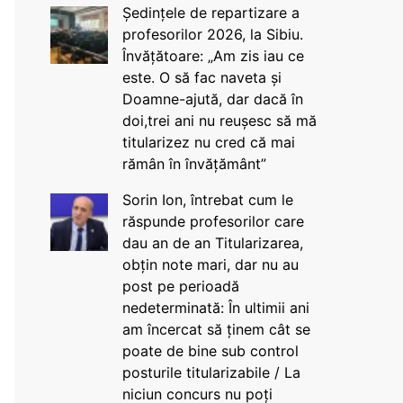
Ședințele de repartizare a
profesorilor 2026, la Sibiu.
Învățătoare: „Am zis iau ce
este. O să fac naveta și
Doamne-ajută, dar dacă în
doi,trei ani nu reușesc să mă
titularizez nu cred că mai
rămân în învățământ”
Sorin Ion, întrebat cum le
răspunde profesorilor care
dau an de an Titularizarea,
obțin note mari, dar nu au
post pe perioadă
nedeterminată: În ultimii ani
am încercat să ținem cât se
poate de bine sub control
posturile titularizabile / La
niciun concurs nu poți