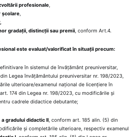
voltării profesionale
,
r școlare
,
,
r gradații, distincții sau premii
, conform Art.4.
esional este evaluat/valorificat în situații precum:
finitivare în sistemul de învățământ preuniversitar,
 din Legea învățământului preuniversitar nr. 198/2023,
ările ulterioare/examenul național de licențiere în
 art. 174 din Legea nr. 198/2023, cu modificările și
pentru cadrele didactice debutante;
 gradului didactic II
, conform art. 185 alin. (5) din
ificările și completările ulterioare, respectiv examenul
dactic I
, conform art. 185 alin. (8) din Legea nr.