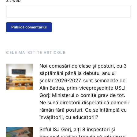
Sit web
CELE MAI CITITE ARTICOLE
Noi comasări de clase și posturi, cu 3
săptămâni până la debutul anului
școlar 2026-2027, sunt semnalate de
Alin Badea, prim-vicepreședinte USLI
Gorj: Ministerul o comite grav de tot.
Ne sună directorii disperați că oamenii
rămân fără posturi. Ce se întâmplă cu
învățătorii, cu educatorii?
Șeful ISJ Gorj, alți 8 inspectori și
personal auxiliar trebuie să returneze