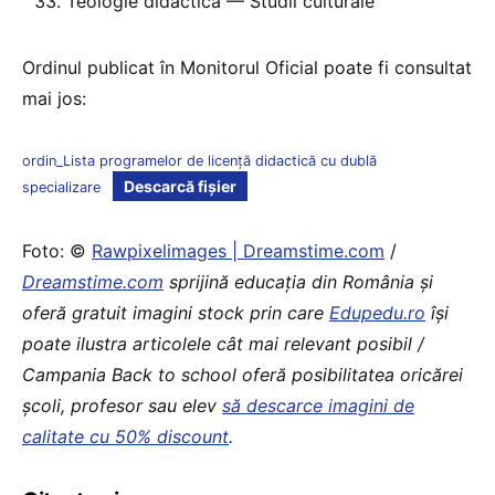
Teologie didactică — Studii culturale
Ordinul publicat în Monitorul Oficial poate fi consultat
mai jos:
ordin_Lista programelor de licență didactică cu dublă
Descarcă fișier
specializare
Foto: ©
Rawpixelimages | Dreamstime.com
/
Dreamstime.com
sprijină educaţia din România şi
oferă gratuit imagini stock prin care
Edupedu.ro
îşi
poate ilustra articolele cât mai relevant posibil /
Campania Back to school oferă posibilitatea oricărei
școli, profesor sau elev
să descarce imagini de
calitate cu 50% discount
.