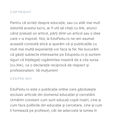
COPYRIGHT
Pentru că scrieți despre educație, sau cu atât mai mult
datorită acestui lucru, ar fi util să citați cu link, atunci
când preluați un articol, părți dintr-un articol sau o idee
care v-a inspirat. Noi, la EduPedu.ro ne-am asumat
această conduită etică și sperăm că și publicațiile cu
mult mai multă experiență vor face la fel. Ne bucurăm
că găsiți subiecte interesante pe Edupedu.ro și suntem
siguri că înțelegeți rugămintea noastră de a cita sursa
(cu link), ca o declarație reciprocă de respect și
profesionalism. Vă mulțumim!
DESPRE NOI
EduPedu.ro este o publicație online care găzduiește
exclusiv articole din domeniul educației și cercetării.
Urmărim constant cum sunt educați copiii noștri, cine și
cum face politicile din educație și cercetare, cine și cum
îi formează pe profesori, cât de adecvate la lumea în