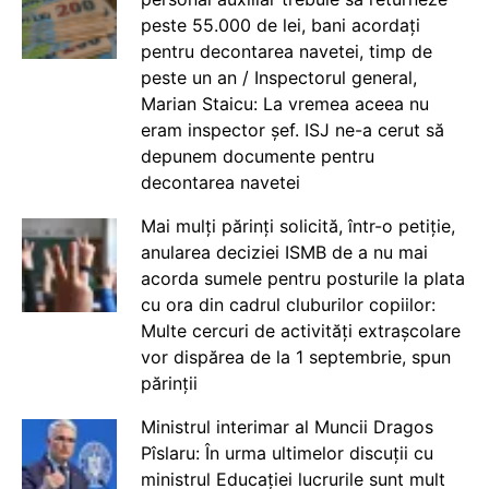
peste 55.000 de lei, bani acordați
pentru decontarea navetei, timp de
peste un an / Inspectorul general,
Marian Staicu: La vremea aceea nu
eram inspector șef. ISJ ne-a cerut să
depunem documente pentru
decontarea navetei
Mai mulți părinți solicită, într-o petiție,
anularea deciziei ISMB de a nu mai
acorda sumele pentru posturile la plata
cu ora din cadrul cluburilor copiilor:
Multe cercuri de activități extrașcolare
vor dispărea de la 1 septembrie, spun
părinții
Ministrul interimar al Muncii Dragos
Pîslaru: În urma ultimelor discuții cu
ministrul Educației lucrurile sunt mult