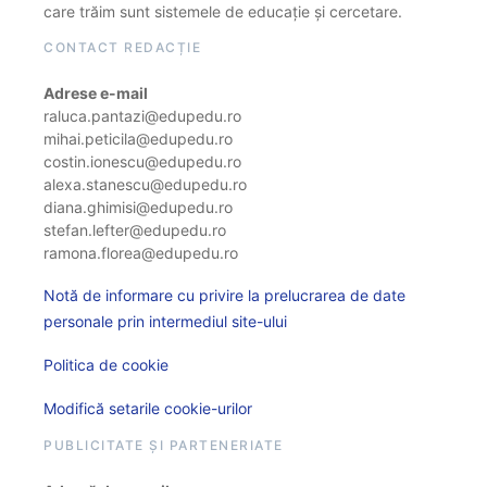
care trăim sunt sistemele de educație și cercetare.
CONTACT REDACȚIE
Adrese e-mail
raluca.pantazi@edupedu.ro
mihai.peticila@edupedu.ro
costin.ionescu@edupedu.ro
alexa.stanescu@edupedu.ro
diana.ghimisi@edupedu.ro
stefan.lefter@edupedu.ro
ramona.florea@edupedu.ro
Notă de informare cu privire la prelucrarea de date
personale prin intermediul site-ului
Politica de cookie
Modifică setarile cookie-urilor
PUBLICITATE ȘI PARTENERIATE