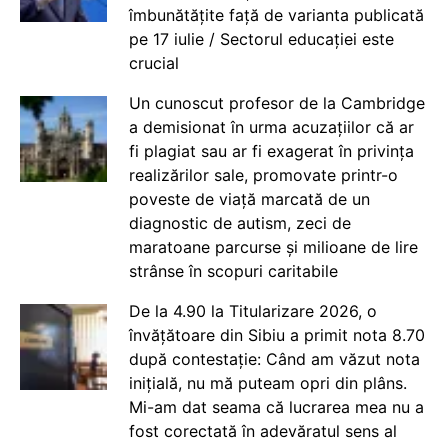
îmbunătățite față de varianta publicată
pe 17 iulie / Sectorul educației este
crucial
Un cunoscut profesor de la Cambridge
a demisionat în urma acuzațiilor că ar
fi plagiat sau ar fi exagerat în privința
realizărilor sale, promovate printr-o
poveste de viață marcată de un
diagnostic de autism, zeci de
maratoane parcurse și milioane de lire
strânse în scopuri caritabile
De la 4.90 la Titularizare 2026, o
învățătoare din Sibiu a primit nota 8.70
după contestație: Când am văzut nota
inițială, nu mă puteam opri din plâns.
Mi-am dat seama că lucrarea mea nu a
fost corectată în adevăratul sens al