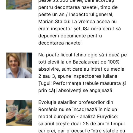
peste 55.000 de lei, bani acordați
pentru decontarea navetei, timp de
peste un an / Inspectorul general,
Marian Staicu: La vremea aceea nu
eram inspector șef. ISJ ne-a cerut să
depunem documente pentru
decontarea navetei
Nu poate liceul tehnologic să-i ducă pe
toți elevii la un Bacalaureat de 100%
absolvire, sunt care au intrat cu media
2 sau 3, spune inspectoarea Iuliana
Țugui: Performanța trebuie măsurată și
prin câți absolvenți se angajează
Evoluția salariilor profesorilor din
România nu se încadrează în niciun
model european - analiză Eurydice:
salariul crește doar 25 de ani în timpul
carierei, dar procesul e între statele cu