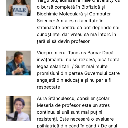
Târgu Jiu, admisă la Yale University cu
o bursă completă în Biofizică și
Biochimie Moleculară și Computer
Science: Am ales o facultate în
străinătate pentru că pot deprinde noi
cunoștințe, dar vreau să mă întorc în
țară și să devin profesor
Vicepremierul Tanczos Barna: Dacă
învățământul nu se rezolvă, pică toată
legea salarizării / Sunt mai multe
promisiuni din partea Guvernului către
angajații din educație și nu par a fi
respectate
Aura Stănculescu, consilier școlar:
Meseria de profesor este un stres
continuu și unii sunt mai puțini
rezistenți. Este necesară o evaluare
psihiatrică din când în când / De anul