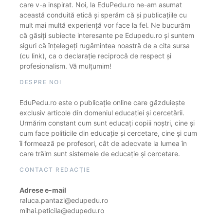
care v-a inspirat. Noi, la EduPedu.ro ne-am asumat
această conduită etică și sperăm că și publicațiile cu
mult mai multă experiență vor face la fel. Ne bucurăm
că găsiți subiecte interesante pe Edupedu.ro și suntem
siguri că înțelegeți rugămintea noastră de a cita sursa
(cu link), ca o declarație reciprocă de respect și
profesionalism. Vă mulțumim!
DESPRE NOI
EduPedu.ro este o publicație online care găzduiește
exclusiv articole din domeniul educației și cercetării.
Urmărim constant cum sunt educați copiii noștri, cine și
cum face politicile din educație și cercetare, cine și cum
îi formează pe profesori, cât de adecvate la lumea în
care trăim sunt sistemele de educație și cercetare.
CONTACT REDACȚIE
Adrese e-mail
raluca.pantazi@edupedu.ro
mihai.peticila@edupedu.ro