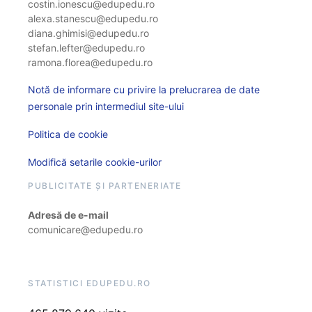
costin.ionescu@edupedu.ro
alexa.stanescu@edupedu.ro
diana.ghimisi@edupedu.ro
stefan.lefter@edupedu.ro
ramona.florea@edupedu.ro
Notă de informare cu privire la prelucrarea de date
personale prin intermediul site-ului
Politica de cookie
Modifică setarile cookie-urilor
PUBLICITATE ȘI PARTENERIATE
Adresă de e-mail
comunicare@edupedu.ro
STATISTICI EDUPEDU.RO