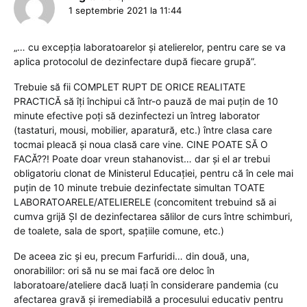
1 septembrie 2021 la 11:44
„… cu excepția laboratoarelor și atelierelor, pentru care se va
aplica protocolul de dezinfectare după fiecare grupă”.
Trebuie să fii COMPLET RUPT DE ORICE REALITATE
PRACTICĂ să îți închipui că într-o pauză de mai puțin de 10
minute efective poți să dezinfectezi un întreg laborator
(tastaturi, mousi, mobilier, aparatură, etc.) între clasa care
tocmai pleacă și noua clasă care vine. CINE POATE SĂ O
FACĂ??! Poate doar vreun stahanovist… dar și el ar trebui
obligatoriu clonat de Ministerul Educației, pentru că în cele mai
puțin de 10 minute trebuie dezinfectate simultan TOATE
LABORATOARELE/ATELIERELE (concomitent trebuind să ai
cumva grijă ȘI de dezinfectarea sălilor de curs între schimburi,
de toalete, sala de sport, spațiile comune, etc.)
De aceea zic și eu, precum Farfuridi… din două, una,
onorabililor: ori să nu se mai facă ore deloc în
laboratoare/ateliere dacă luați în considerare pandemia (cu
afectarea gravă și iremediabilă a procesului educativ pentru