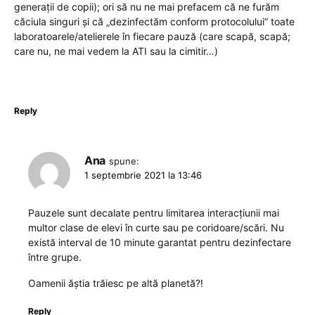
generații de copii); ori să nu ne mai prefacem că ne furăm
căciula singuri și că „dezinfectăm conform protocolului” toate
laboratoarele/atelierele în fiecare pauză (care scapă, scapă;
care nu, ne mai vedem la ATI sau la cimitir…)
Reply
Ana
spune:
1 septembrie 2021 la 13:46
Pauzele sunt decalate pentru limitarea interacțiunii mai
multor clase de elevi în curte sau pe coridoare/scări. Nu
există interval de 10 minute garantat pentru dezinfectare
între grupe.
Oamenii ăștia trăiesc pe altă planetă?!
Reply