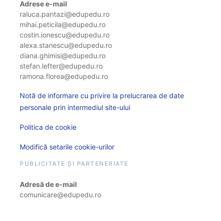
Adrese e-mail
raluca.pantazi@edupedu.ro
mihai.peticila@edupedu.ro
costin.ionescu@edupedu.ro
alexa.stanescu@edupedu.ro
diana.ghimisi@edupedu.ro
stefan.lefter@edupedu.ro
ramona.florea@edupedu.ro
Notă de informare cu privire la prelucrarea de date
personale prin intermediul site-ului
Politica de cookie
Modifică setarile cookie-urilor
PUBLICITATE ȘI PARTENERIATE
Adresă de e-mail
comunicare@edupedu.ro