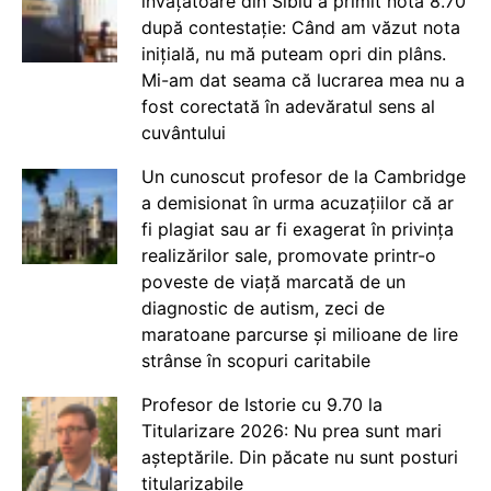
învățătoare din Sibiu a primit nota 8.70
după contestație: Când am văzut nota
inițială, nu mă puteam opri din plâns.
Mi-am dat seama că lucrarea mea nu a
fost corectată în adevăratul sens al
cuvântului
Un cunoscut profesor de la Cambridge
a demisionat în urma acuzațiilor că ar
fi plagiat sau ar fi exagerat în privința
realizărilor sale, promovate printr-o
poveste de viață marcată de un
diagnostic de autism, zeci de
maratoane parcurse și milioane de lire
strânse în scopuri caritabile
Profesor de Istorie cu 9.70 la
Titularizare 2026: Nu prea sunt mari
așteptările. Din păcate nu sunt posturi
titularizabile