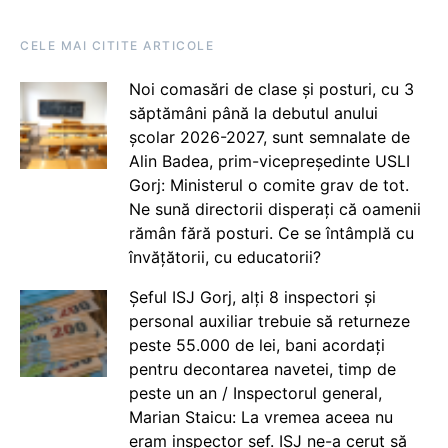
CELE MAI CITITE ARTICOLE
Noi comasări de clase și posturi, cu 3
săptămâni până la debutul anului
școlar 2026-2027, sunt semnalate de
Alin Badea, prim-vicepreședinte USLI
Gorj: Ministerul o comite grav de tot.
Ne sună directorii disperați că oamenii
rămân fără posturi. Ce se întâmplă cu
învățătorii, cu educatorii?
Șeful ISJ Gorj, alți 8 inspectori și
personal auxiliar trebuie să returneze
peste 55.000 de lei, bani acordați
pentru decontarea navetei, timp de
peste un an / Inspectorul general,
Marian Staicu: La vremea aceea nu
eram inspector șef. ISJ ne-a cerut să