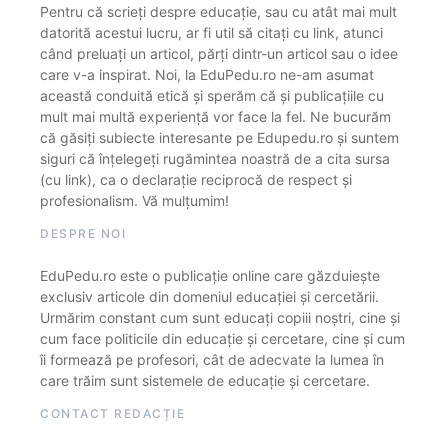
Pentru că scrieți despre educație, sau cu atât mai mult
datorită acestui lucru, ar fi util să citați cu link, atunci
când preluați un articol, părți dintr-un articol sau o idee
care v-a inspirat. Noi, la EduPedu.ro ne-am asumat
această conduită etică și sperăm că și publicațiile cu
mult mai multă experiență vor face la fel. Ne bucurăm
că găsiți subiecte interesante pe Edupedu.ro și suntem
siguri că înțelegeți rugămintea noastră de a cita sursa
(cu link), ca o declarație reciprocă de respect și
profesionalism. Vă mulțumim!
DESPRE NOI
EduPedu.ro este o publicație online care găzduiește
exclusiv articole din domeniul educației și cercetării.
Urmărim constant cum sunt educați copiii noștri, cine și
cum face politicile din educație și cercetare, cine și cum
îi formează pe profesori, cât de adecvate la lumea în
care trăim sunt sistemele de educație și cercetare.
CONTACT REDACȚIE