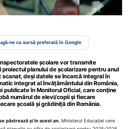
gă-ne ca sursă preferată în Google
inspectoratele școlare vor transmite
i proiectul planului de școlarizare pentru anul
canat, deși datele se încarcă integral în
rmatic integrat al învățământului din România,
publicate în Monitorul Oficial, care conține
robă numărul de elevi/copii și fiecare
iecare școală și grădiniță din România.
se păstrează și în acest an.
Ministerul Educației cere
acă planurile cu cifra de școlarizare pentru 2025-2026,