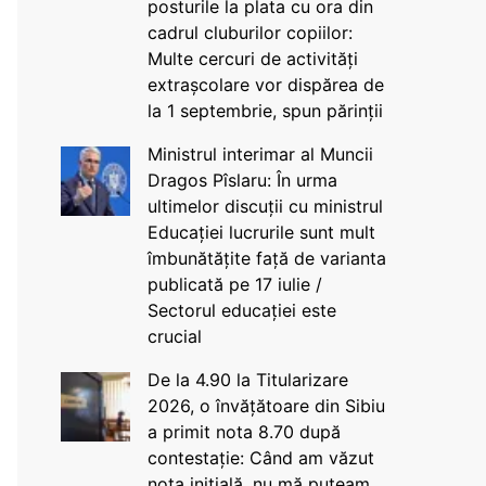
posturile la plata cu ora din
cadrul cluburilor copiilor:
Multe cercuri de activități
extrașcolare vor dispărea de
la 1 septembrie, spun părinții
Ministrul interimar al Muncii
Dragos Pîslaru: În urma
ultimelor discuții cu ministrul
Educației lucrurile sunt mult
îmbunătățite față de varianta
publicată pe 17 iulie /
Sectorul educației este
crucial
De la 4.90 la Titularizare
2026, o învățătoare din Sibiu
a primit nota 8.70 după
contestație: Când am văzut
nota inițială, nu mă puteam