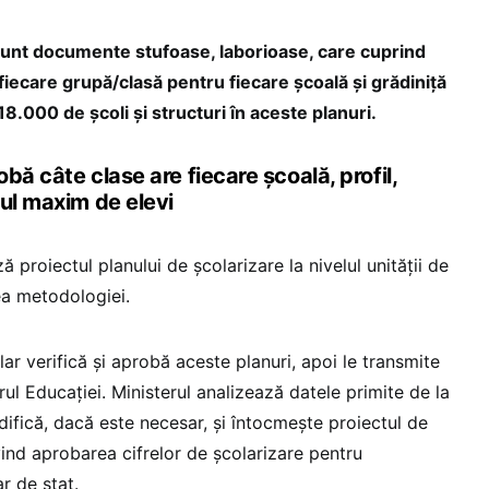
 sunt documente stufoase, laborioase, care cuprind
 fiecare grupă/clasă pentru fiecare școală și grădiniță
8.000 de școli și structuri în aceste planuri.
obă câte clase are fiecare școală, profil,
rul maxim de elevi
ă proiectul planului de școlarizare la nivelul unității de
ea metodologiei.
lar verifică și aprobă aceste planuri, apoi le transmite
ul Educației. Ministerul analizează datele primite de la
difică, dacă este necesar, și întocmește proiectul de
vind aprobarea cifrelor de școlarizare pentru
r de stat.