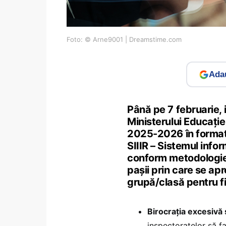
Foto: © Arne9001 | Dreamstime.com
Adau
Până pe 7 februarie, 
Ministerului Educație
2025-2026 în format s
SIIIR – Sistemul info
conform metodologiei 
pașii prin care se ap
grupă/clasă pentru f
Birocrația excesivă 
inspectoratelor să f