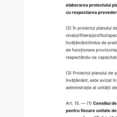
elaborarea proiectului pla
cu respectarea prevederi
(2) În proiectul planului 
nivelul/filiera/profilul/sp
învățământ/limba de preda
de funcționare provizorie/
respectându-se capacitate
(3) Proiectul planului de ș
învățământ, este avizat în
administrație al unității d
Art. 15. — (1)
Consiliul de
pentru fiecare unitate d