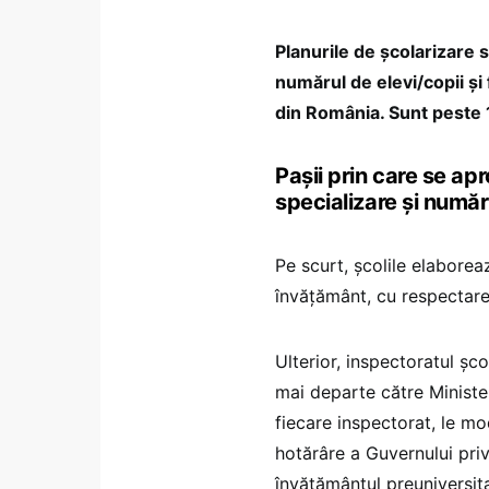
Planurile de școlarizare
numărul de elevi/copii și
din România. Sunt peste 1
Pașii prin care se apr
specializare și numă
Pe scurt, școlile elaboreaz
învățământ, cu respectar
Ulterior, inspectoratul șco
mai departe către Minister
fiecare inspectorat, le mo
hotărâre a Guvernului pri
învățământul preuniversita