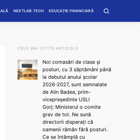
OALĂ
NEXTLAB.TECH
EDUCAȚIE FINANCIARĂ
CELE MAI CITITE ARTICOLE
Noi comasări de clase și
posturi, cu 3 săptămâni până
la debutul anului școlar
2026-2027, sunt semnalate
de Alin Badea, prim-
vicepreședinte USLI
Gorj: Ministerul o comite
grav de tot. Ne sună
directorii disperați că
oamenii rămân fără posturi.
Ce se întâmplă cu