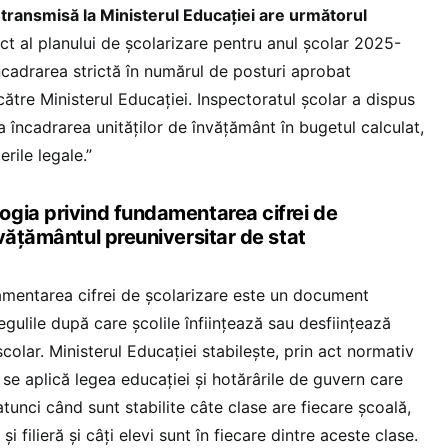
 transmisă la Ministerul Educației are următorul
ct al planului de școlarizare pentru anul școlar 2025-
ncadrarea strictă în numărul de posturi aprobat
către Ministerul Educației. Inspectoratul școlar a dispus
la încadrarea unităților de învățământ în bugetul calculat,
rile legale.”
gia privind fundamentarea cifrei de
vățământul preuniversitar de stat
mentarea cifrei de școlarizare este un document
gulile după care școlile înființează sau desființează
școlar. Ministerul Educației stabilește, prin act normativ
re se aplică legea educației și hotărârile de guvern care
unci când sunt stabilite câte clase are fiecare școală,
 și filieră și câți elevi sunt în fiecare dintre aceste clase.