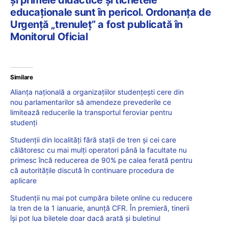
și primele didactice și tichetele
educaționale sunt în pericol. Ordonanța de
Urgență „trenuleț” a fost publicată în
Monitorul Oficial
Similare
Alianța națională a organizațiilor studențești cere din
nou parlamentarilor să amendeze prevederile ce
limitează reducerile la transportul feroviar pentru
studenți
Studenții din localități fără stații de tren și cei care
călătoresc cu mai mulți operatori până la facultate nu
primesc încă reducerea de 90% pe calea ferată pentru
că autoritățile discută în continuare procedura de
aplicare
Studenții nu mai pot cumpăra bilete online cu reducere
la tren de la 1 ianuarie, anunță CFR. În premieră, tinerii
își pot lua biletele doar dacă arată și buletinul