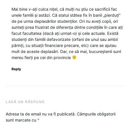
Mai bine v-ați culca nițel, că mulți nu știu ce sacrificii fac
unele familii și astăzi. Că statul stătea fix în banii „pierduți”
de pe urma deplasărilor studenților. Ori nu aveți copii, ori
sunteți prea frustrat de diferența dintre condițiile în care ați
facut facultatea (dacă ați urmat-o) și cele actuale. Există
studenți din familii defavorizate (orfani de unul sau ambii
părinți, cu situații financiare precare, etc) care se ajutau
mult de aceste deplasări. Dar, ce să mai, bucureștenii sunt
mereu fierți pe cei din provincie
Reply
LASĂ UN RĂSPUNS
Adresa ta de email nu va fi publicată.
Câmpurile obligatorii
sunt marcate cu
*