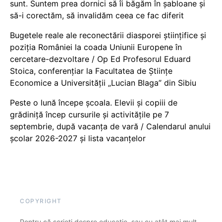
sunt. Suntem prea dornici să îi băgăm în șabloane și
să-i corectăm, să invalidăm ceea ce fac diferit
Bugetele reale ale reconectării diasporei științifice și
poziția României la coada Uniunii Europene în
cercetare-dezvoltare / Op Ed Profesorul Eduard
Stoica, conferențiar la Facultatea de Științe
Economice a Universității „Lucian Blaga” din Sibiu
Peste o lună începe școala. Elevii și copiii de
grădiniță încep cursurile și activitățile pe 7
septembrie, după vacanța de vară / Calendarul anului
școlar 2026-2027 și lista vacanțelor
COPYRIGHT
Pentru că scrieți despre educație, sau cu atât mai mult