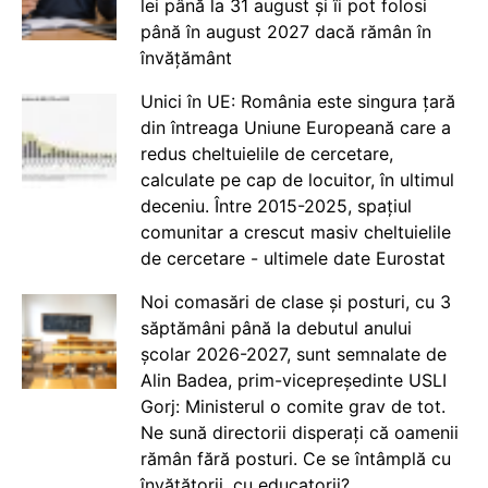
lei până la 31 august și îi pot folosi
până în august 2027 dacă rămân în
învățământ
Unici în UE: România este singura țară
din întreaga Uniune Europeană care a
redus cheltuielile de cercetare,
calculate pe cap de locuitor, în ultimul
deceniu. Între 2015-2025, spațiul
comunitar a crescut masiv cheltuielile
de cercetare - ultimele date Eurostat
Noi comasări de clase și posturi, cu 3
săptămâni până la debutul anului
școlar 2026-2027, sunt semnalate de
Alin Badea, prim-vicepreședinte USLI
Gorj: Ministerul o comite grav de tot.
Ne sună directorii disperați că oamenii
rămân fără posturi. Ce se întâmplă cu
învățătorii, cu educatorii?