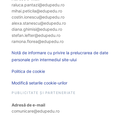
raluca.pantazi@edupedu.ro
mihai.peticila@edupedu.ro
costin.ionescu@edupedu.ro
alexa.stanescu@edupedu.ro
diana.ghimisi@edupedu.ro
stefan.lefter@edupedu.ro
ramona.florea@edupedu.ro
Notă de informare cu privire la prelucrarea de date
personale prin intermediul site-ului
Politica de cookie
Modifică setarile cookie-urilor
PUBLICITATE ȘI PARTENERIATE
Adresă de e-mail
comunicare@edupedu.ro