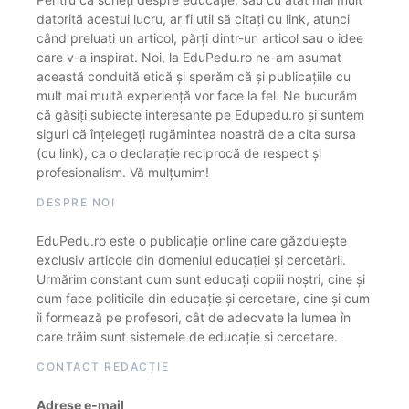
datorită acestui lucru, ar fi util să citați cu link, atunci
când preluați un articol, părți dintr-un articol sau o idee
care v-a inspirat. Noi, la EduPedu.ro ne-am asumat
această conduită etică și sperăm că și publicațiile cu
mult mai multă experiență vor face la fel. Ne bucurăm
că găsiți subiecte interesante pe Edupedu.ro și suntem
siguri că înțelegeți rugămintea noastră de a cita sursa
(cu link), ca o declarație reciprocă de respect și
profesionalism. Vă mulțumim!
DESPRE NOI
EduPedu.ro este o publicație online care găzduiește
exclusiv articole din domeniul educației și cercetării.
Urmărim constant cum sunt educați copiii noștri, cine și
cum face politicile din educație și cercetare, cine și cum
îi formează pe profesori, cât de adecvate la lumea în
care trăim sunt sistemele de educație și cercetare.
CONTACT REDACȚIE
Adrese e-mail