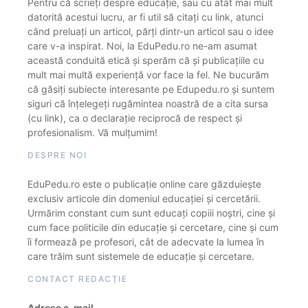
Pentru că scrieți despre educație, sau cu atât mai mult
datorită acestui lucru, ar fi util să citați cu link, atunci
când preluați un articol, părți dintr-un articol sau o idee
care v-a inspirat. Noi, la EduPedu.ro ne-am asumat
această conduită etică și sperăm că și publicațiile cu
mult mai multă experiență vor face la fel. Ne bucurăm
că găsiți subiecte interesante pe Edupedu.ro și suntem
siguri că înțelegeți rugămintea noastră de a cita sursa
(cu link), ca o declarație reciprocă de respect și
profesionalism. Vă mulțumim!
DESPRE NOI
EduPedu.ro este o publicație online care găzduiește
exclusiv articole din domeniul educației și cercetării.
Urmărim constant cum sunt educați copiii noștri, cine și
cum face politicile din educație și cercetare, cine și cum
îi formează pe profesori, cât de adecvate la lumea în
care trăim sunt sistemele de educație și cercetare.
CONTACT REDACȚIE
Adrese e-mail