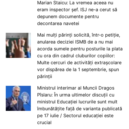
Marian Staicu: La vremea aceea nu
eram inspector șef. ISJ ne-a cerut să
depunem documente pentru
decontarea navetei
Mai mulți părinți solicită, într-o petiție,
anularea deciziei ISMB de a nu mai
acorda sumele pentru posturile la plata
cu ora din cadrul cluburilor copiilor:
Multe cercuri de activități extrașcolare
vor dispărea de la 1 septembrie, spun
părinții
Ministrul interimar al Muncii Dragos
Pîslaru: În urma ultimelor discuții cu
ministrul Educației lucrurile sunt mult
îmbunătățite față de varianta publicată
pe 17 iulie / Sectorul educației este
crucial