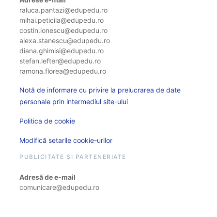
raluca.pantazi@edupedu.ro
mihai.peticila@edupedu.ro
costin.ionescu@edupedu.ro
alexa.stanescu@edupedu.ro
diana.ghimisi@edupedu.ro
stefan.lefter@edupedu.ro
ramona.florea@edupedu.ro
Notă de informare cu privire la prelucrarea de date
personale prin intermediul site-ului
Politica de cookie
Modifică setarile cookie-urilor
PUBLICITATE ȘI PARTENERIATE
Adresă de e-mail
comunicare@edupedu.ro