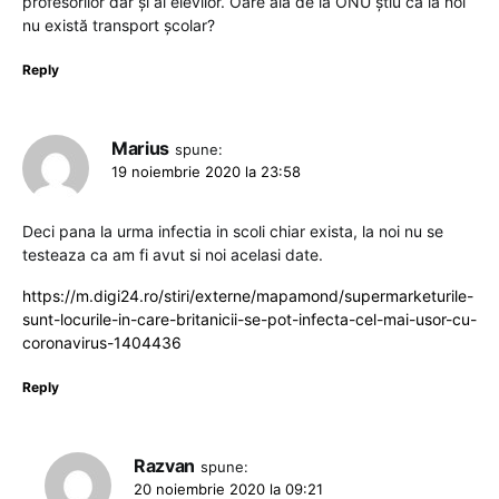
profesorilor dar și al elevilor. Oare ăia de la ONU știu că la noi
nu există transport școlar?
Reply
Marius
spune:
19 noiembrie 2020 la 23:58
Deci pana la urma infectia in scoli chiar exista, la noi nu se
testeaza ca am fi avut si noi acelasi date.
https://m.digi24.ro/stiri/externe/mapamond/supermarketurile-
sunt-locurile-in-care-britanicii-se-pot-infecta-cel-mai-usor-cu-
coronavirus-1404436
Reply
Razvan
spune:
20 noiembrie 2020 la 09:21