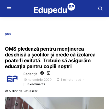
Știri
OMS pledează pentru menţinerea
deschisă a şcolilor şi crede că izolarea
poate fi evitată: Trebuie să asigurăm
educaţia pentru copiii noştri
Redacția
19 noiembrie 2020
1 minute read
3 comments
5.022 de vizualizări