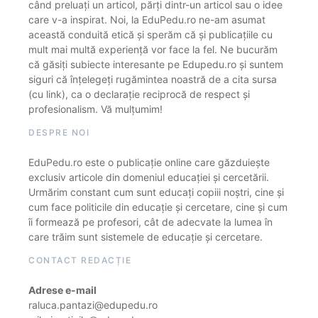
când preluați un articol, părți dintr-un articol sau o idee
care v-a inspirat. Noi, la EduPedu.ro ne-am asumat
această conduită etică și sperăm că și publicațiile cu
mult mai multă experiență vor face la fel. Ne bucurăm
că găsiți subiecte interesante pe Edupedu.ro și suntem
siguri că înțelegeți rugămintea noastră de a cita sursa
(cu link), ca o declarație reciprocă de respect și
profesionalism. Vă mulțumim!
DESPRE NOI
EduPedu.ro este o publicație online care găzduiește
exclusiv articole din domeniul educației și cercetării.
Urmărim constant cum sunt educați copiii noștri, cine și
cum face politicile din educație și cercetare, cine și cum
îi formează pe profesori, cât de adecvate la lumea în
care trăim sunt sistemele de educație și cercetare.
CONTACT REDACȚIE
Adrese e-mail
raluca.pantazi@edupedu.ro