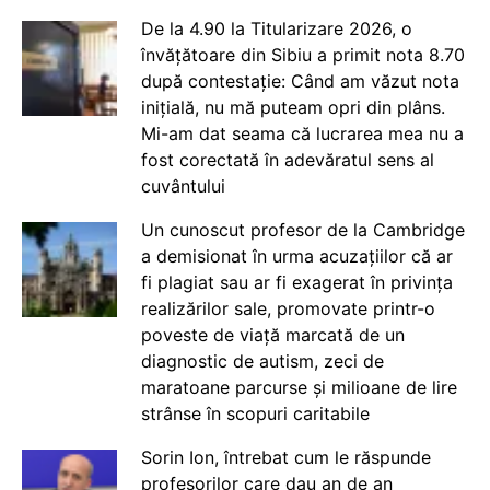
De la 4.90 la Titularizare 2026, o
învățătoare din Sibiu a primit nota 8.70
după contestație: Când am văzut nota
inițială, nu mă puteam opri din plâns.
Mi-am dat seama că lucrarea mea nu a
fost corectată în adevăratul sens al
cuvântului
Un cunoscut profesor de la Cambridge
a demisionat în urma acuzațiilor că ar
fi plagiat sau ar fi exagerat în privința
realizărilor sale, promovate printr-o
poveste de viață marcată de un
diagnostic de autism, zeci de
maratoane parcurse și milioane de lire
strânse în scopuri caritabile
Sorin Ion, întrebat cum le răspunde
profesorilor care dau an de an