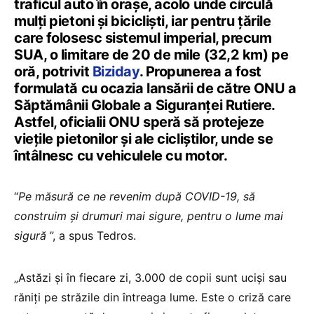
traficul auto în orașe, acolo unde circulă
mulți pietoni și bicicliști, iar pentru țările
care folosesc sistemul imperial, precum
SUA, o limitare de 20 de mile (32,2 km) pe
oră, potrivit
Biziday
. Propunerea a fost
formulată cu ocazia lansării de către ONU a
Săptămânii Globale a Siguranței Rutiere.
Astfel, oficialii ONU speră să protejeze
viețile pietonilor și ale cicliștilor, unde se
întâlnesc cu vehiculele cu motor.
“
Pe măsură ce ne revenim după COVID-19, să
construim și drumuri mai sigure, pentru o lume mai
sigură
”, a spus Tedros.
„Astăzi și în fiecare zi, 3.000 de copii sunt uciși sau
răniți pe străzile din întreaga lume. Este o criză care