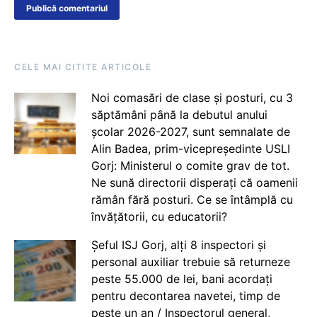
CELE MAI CITITE ARTICOLE
Noi comasări de clase și posturi, cu 3
săptămâni până la debutul anului
școlar 2026-2027, sunt semnalate de
Alin Badea, prim-vicepreședinte USLI
Gorj: Ministerul o comite grav de tot.
Ne sună directorii disperați că oamenii
rămân fără posturi. Ce se întâmplă cu
învățătorii, cu educatorii?
Șeful ISJ Gorj, alți 8 inspectori și
personal auxiliar trebuie să returneze
peste 55.000 de lei, bani acordați
pentru decontarea navetei, timp de
peste un an / Inspectorul general,