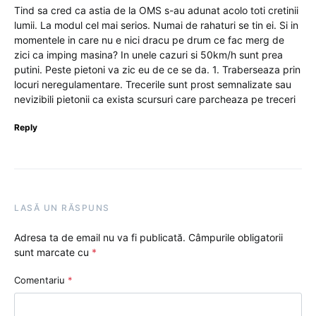
Tind sa cred ca astia de la OMS s-au adunat acolo toti cretinii
lumii. La modul cel mai serios. Numai de rahaturi se tin ei. Si in
momentele in care nu e nici dracu pe drum ce fac merg de
zici ca imping masina? In unele cazuri si 50km/h sunt prea
putini. Peste pietoni va zic eu de ce se da. 1. Traberseaza prin
locuri neregulamentare. Trecerile sunt prost semnalizate sau
nevizibili pietonii ca exista scursuri care parcheaza pe treceri
Reply
LASĂ UN RĂSPUNS
Adresa ta de email nu va fi publicată.
Câmpurile obligatorii
sunt marcate cu
*
Comentariu
*