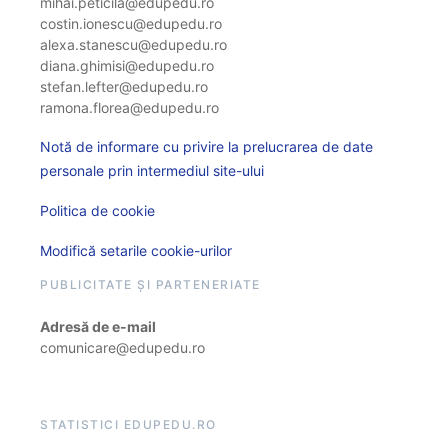
mihai.peticila@edupedu.ro
costin.ionescu@edupedu.ro
alexa.stanescu@edupedu.ro
diana.ghimisi@edupedu.ro
stefan.lefter@edupedu.ro
ramona.florea@edupedu.ro
Notă de informare cu privire la prelucrarea de date
personale prin intermediul site-ului
Politica de cookie
Modifică setarile cookie-urilor
PUBLICITATE ȘI PARTENERIATE
Adresă de e-mail
comunicare@edupedu.ro
STATISTICI EDUPEDU.RO