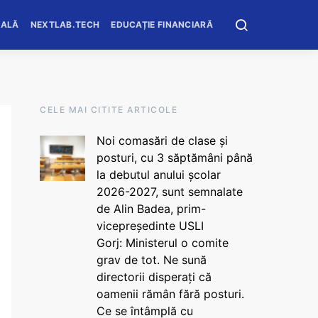
OALĂ
NEXTLAB.TECH
EDUCAȚIE FINANCIARĂ
CELE MAI CITITE ARTICOLE
Noi comasări de clase și
posturi, cu 3 săptămâni până
la debutul anului școlar
2026-2027, sunt semnalate
de Alin Badea, prim-
vicepreședinte USLI
Gorj: Ministerul o comite
grav de tot. Ne sună
directorii disperați că
oamenii rămân fără posturi.
Ce se întâmplă cu