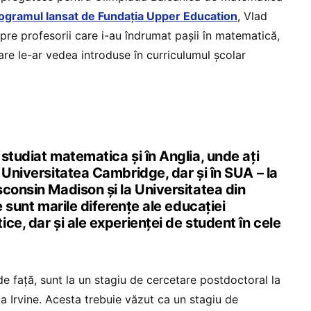
ogramul lansat de Fundația Upper Education
, Vlad
pre profesorii care i-au îndrumat pașii în matematică,
re le-ar vedea introduse în curriculumul școlar
studiat matematica și în Anglia, unde ați
 Universitatea Cambridge, dar și în SUA – la
consin Madison și la Universitatea din
e sunt marile diferențe ale educației
ce, dar și ale experienței de student în cele
 față, sunt la un stagiu de cercetare postdoctoral la
ia Irvine. Acesta trebuie văzut ca un stagiu de