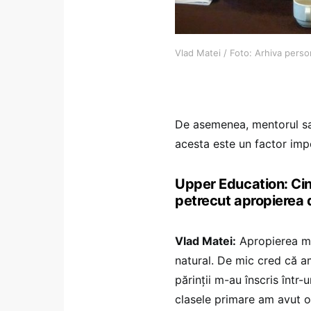
Vlad Matei / Foto: Arhiva perso
De asemenea, mentorul sau
acesta este un factor imp
Upper Education: Ci
petrecut apropierea
Vlad Matei:
Apropierea me
natural. De mic cred că a
părinții m-au înscris într-u
clasele primare am avut o