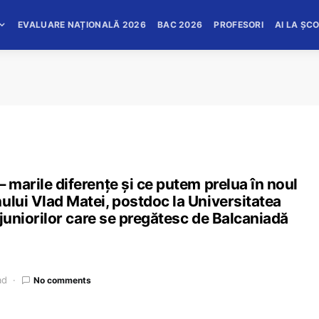
EVALUARE NAȚIONALĂ 2026
BAC 2026
PROFESORI
AI LA ȘC
 marile diferențe și ce putem prelua în noul
ului Vlad Matei, postdoc la Universitatea
l juniorilor care se pregătesc de Balcaniadă
ad
No comments