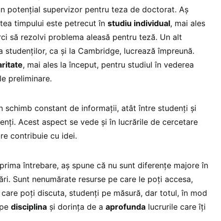
un potențial supervizor pentru teza de doctorat. Aș
tea timpului este petrecut în
studiu individual
, mai ales
rci să rezolvi problema aleasă pentru teză. Un alt
a studenților, ca și la Cambridge, lucrează împreună.
aritate
, mai ales la început, pentru studiul în vederea
e preliminare.
 schimb constant de informații, atât între studenți și
denți. Acest aspect se vede și în lucrările de cercetare
re contribuie cu idei.
 prima întrebare, aș spune că nu sunt diferențe majore în
ări. Sunt nenumărate resurse pe care le poți accesa,
 care poți discuta, studenți pe măsură, dar totul, în mod
 pe
disciplina
și dorința de a
aprofunda
lucrurile care îți