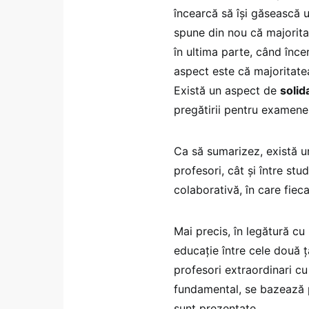
încearcă să își găsească 
spune din nou că majorita
în ultima parte, când înce
aspect este că majoritate
Există un aspect de
solid
pregătirii pentru examenel
Ca să sumarizez, există un
profesori, cât și între stu
colaborativă, în care fieca
Mai precis, în legătură cu
educație între cele două ț
profesori extraordinari cu
fundamental, se bazează
sunt prezentate.