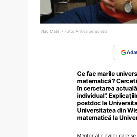
Vlad Matei / Foto: Arhiva personala
Adau
Ce fac marile univers
matematică? Cercetă
în cercetarea actuală”
individual”. Explicați
postdoc la Universita
Universitatea din Wi
matematică la Unive
Mentor al elevilor care s