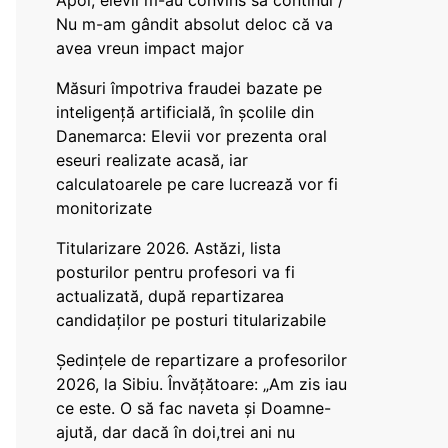
Apoi, elevii m-au convins să continui /
Nu m-am gândit absolut deloc că va
avea vreun impact major
Măsuri împotriva fraudei bazate pe
inteligență artificială, în școlile din
Danemarca: Elevii vor prezenta oral
eseuri realizate acasă, iar
calculatoarele pe care lucrează vor fi
monitorizate
Titularizare 2026. Astăzi, lista
posturilor pentru profesori va fi
actualizată, după repartizarea
candidaților pe posturi titularizabile
Ședințele de repartizare a profesorilor
2026, la Sibiu. Învățătoare: „Am zis iau
ce este. O să fac naveta și Doamne-
ajută, dar dacă în doi,trei ani nu