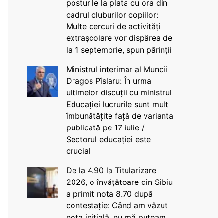
posturile la plata cu ora din
cadrul cluburilor copiilor:
Multe cercuri de activități
extrașcolare vor dispărea de
la 1 septembrie, spun părinții
Ministrul interimar al Muncii
Dragos Pîslaru: În urma
ultimelor discuții cu ministrul
Educației lucrurile sunt mult
îmbunătățite față de varianta
publicată pe 17 iulie /
Sectorul educației este
crucial
De la 4.90 la Titularizare
2026, o învățătoare din Sibiu
a primit nota 8.70 după
contestație: Când am văzut
nota inițială, nu mă puteam