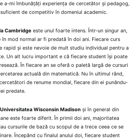
e a-mi îmbunățăți experiența de cercetător și pedagog,
i suficient de competitiv în domeniul academic.
la Cambridge
este unul foarte intens. Într-un singur an,
în mod normal ar fi predată în doi ani. Fiecare curs
e rapid și este nevoie de mult studiu individual pentru a
. Un alt lucru important e că fiecare student își poate
eresează. În fiecare an se oferă o paletă largă de cursuri
cercetarea actuală din matematică. Nu în ultimul rând,
 cercetători de renume mondial, fiecare din ei punându-
ei predate.
a Universitatea Wisconsin Madison
și în general din
ane este foarte diferit. În primii doi ani, majoritatea
 iau cursurile de bază cu scopul de a trece ceea ce se
are. Începând cu finalul anului doi, fiecare student