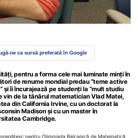
gă-ne ca sursă preferată în Google
ități, pentru a forma cele mai luminate minți în
tori de renume mondial predau “teme active
 și îi încurajează pe studenți la “mult studiu
ile vin de la tânărul matematician Vlad Matei,
tea din California Irvine, cu un doctorat la
sconsin Madison și cu un master în
rsitatea Cambridge.
e pregătesc pentru Olimpiada Balcanică de Matematică