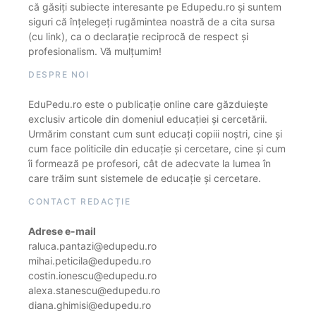
că găsiți subiecte interesante pe Edupedu.ro și suntem
siguri că înțelegeți rugămintea noastră de a cita sursa
(cu link), ca o declarație reciprocă de respect și
profesionalism. Vă mulțumim!
DESPRE NOI
EduPedu.ro este o publicație online care găzduiește
exclusiv articole din domeniul educației și cercetării.
Urmărim constant cum sunt educați copiii noștri, cine și
cum face politicile din educație și cercetare, cine și cum
îi formează pe profesori, cât de adecvate la lumea în
care trăim sunt sistemele de educație și cercetare.
CONTACT REDACȚIE
Adrese e-mail
raluca.pantazi@edupedu.ro
mihai.peticila@edupedu.ro
costin.ionescu@edupedu.ro
alexa.stanescu@edupedu.ro
diana.ghimisi@edupedu.ro