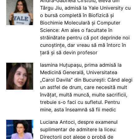
Andra-Gabriela Cîrstoiu, elevă din
Târgu Jiu, admisă la Yale University cu
o bursă completă în Biofizică și
Biochimie Moleculară și Computer
Science: Am ales o facultate în
străinătate pentru că pot deprinde noi
cunoștințe, dar vreau să mă întorc în
țară și să devin profesor
Iasmina Huțupașu, prima admisă la
Medicină Generală, Universitatea
„Carol Davila” din București: Când alegi
un astfel de drum, care necesită mult
învățat, multă muncă, multe sacrificii,
trebuie s-o faci cu sufletul. Pentru
mine, asta înseamnă să fii medic
Luciana Antoci, despre examenul
suplimentar de admitere la liceu:
Directorii pot alege o probă de