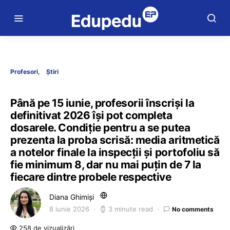
Profesori
Știri
Până pe 15 iunie, profesorii înscriși la
definitivat 2026 își pot completa
dosarele. Condiție pentru a se putea
prezenta la proba scrisă: media aritmetică
a notelor finale la inspecţii şi portofoliu să
fie minimum 8, dar nu mai puţin de 7 la
fiecare dintre probele respective
Diana Ghimiși
8 iunie 2026
3 minute read
No comments
258 de vizualizări