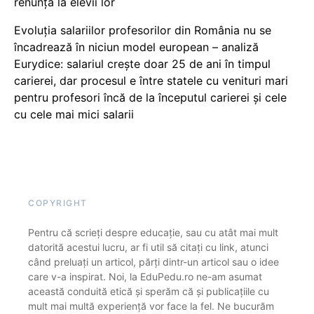
renunță la elevii lor
Evoluția salariilor profesorilor din România nu se
încadrează în niciun model european – analiză
Eurydice: salariul crește doar 25 de ani în timpul
carierei, dar procesul e între statele cu venituri mari
pentru profesori încă de la începutul carierei și cele
cu cele mai mici salarii
COPYRIGHT
Pentru că scrieți despre educație, sau cu atât mai mult
datorită acestui lucru, ar fi util să citați cu link, atunci
când preluați un articol, părți dintr-un articol sau o idee
care v-a inspirat. Noi, la EduPedu.ro ne-am asumat
această conduită etică și sperăm că și publicațiile cu
mult mai multă experiență vor face la fel. Ne bucurăm