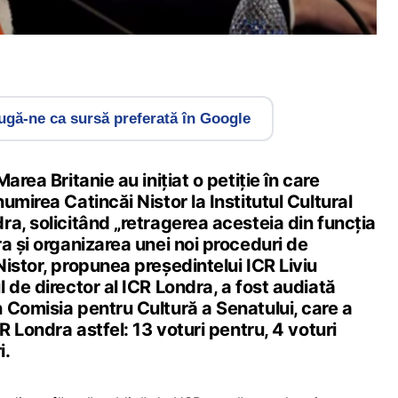
gă-ne ca sursă preferată în Google
area Britanie au inițiat o petiție în care
umirea Catincăi Nistor la Institutul Cultural
a, solicitând „retragerea acesteia din funcția
a și organizarea unei noi proceduri de
istor, propunea președintelui ICR Liviu
 de director al ICR Londra, a fost audiată
 Comisia pentru Cultură a Senatului, care a
R Londra astfel: 13 voturi pentru, 4 voturi
i.