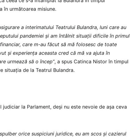
că ceea ce s-a întâmplat la Bulandra în timpul
ta în următoarea misiune.
sigurare a interimatului Teatrului Bulandra, luni care au
putului pandemiei și am întâlnit situații dificile în primul
financiar, care m-au făcut să mă folosesc de toate
vut și experiența aceasta cred că mă va ajuta în
are urmează să o încep”
, a spus Catinca Nistor în timpul
e situația de la Teatrul Bulandra.
ul judiciar la Parlament, deși nu este nevoie de așa ceva
pulber orice suspiciuni juridice, eu am scos și cazierul