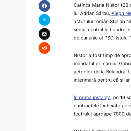
Catinca Maria Nistor (33 d
lui Adrian Sârbu,
Aleph N
actorului român Stelian Nis
sediul central la Londra, s
de cununie ai PSD-istului
Nistor a fost timp de apro
mandatul primarului Gabrie
actorilor de la Bulandra. U
interimară pentru că și-ar
În primă instanță
, pe 19 s
contractele încheiate pe d
teatrului aproape 7000 de 