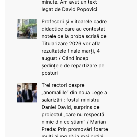
minute. Am avut un text
legat de David Popovici
Profesorii și viitoarele cadre
didactice care au contestat
notele de la proba scrisă de
Titularizare 2026 vor afla
rezultatele finale marți, 4
august / Când încep
ședințele de repartizare pe
posturi
Trei rectori despre
„anomaliile” din noua Lege a
salarizării: fostul ministru
Daniel David, surprins de
proiectul „care nu respectă
nimic din ce știam” / Marian
Preda: Prin promovări foarte
mulți ajung să ia mai puțini