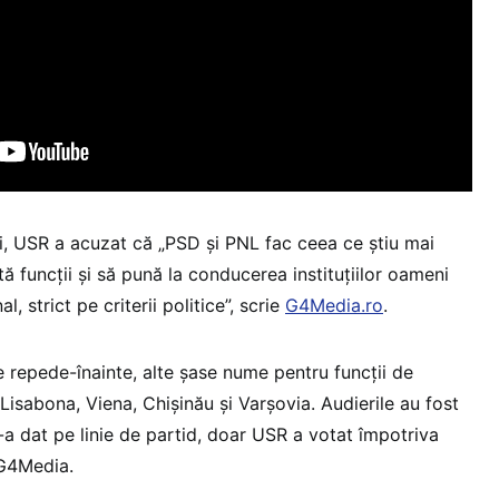
i, USR a acuzat că „PSD şi PNL fac ceea ce ştiu mai
ă funcţii şi să pună la conducerea instituţiilor oameni
l, strict pe criterii politice”, scrie
G4Media.ro
.
pe repede-înainte, alte şase nume pentru funcţii de
isabona, Viena, Chişinău şi Varşovia. Audierile au fost
-a dat pe linie de partid, doar USR a votat împotriva
 G4Media.