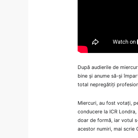
După audierile de miercur
bine şi anume să-şi împart
total nepregătiţi profesiona
Miercuri, au fost votaţi, 
conducere la ICR Londra, L
doar de formă, iar votul s
acestor numiri, mai scrie