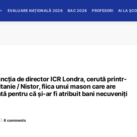
EVALUARE NAȚIONALĂ 2026
BAC 2026
PROFESORI
AI LA ȘC
ncția de director ICR Londra, cerută printr-
tanie / Nistor, fiica unui mason care are
tă pentru că și-ar fi atribuit bani necuveniți
6 comments