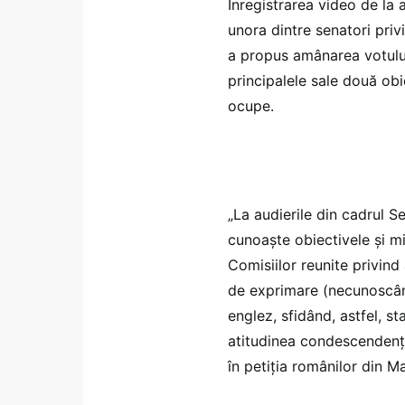
Înregistrarea video de la
unora dintre senatori pri
a propus amânarea votulu
principalele sale două ob
ocupe.
„La audierile din cadrul S
cunoaște obiectivele și mi
Comisiilor reunite privind
de exprimare (necunoscând
englez, sfidând, astfel, s
atitudinea condescendență
în petiția românilor din Ma