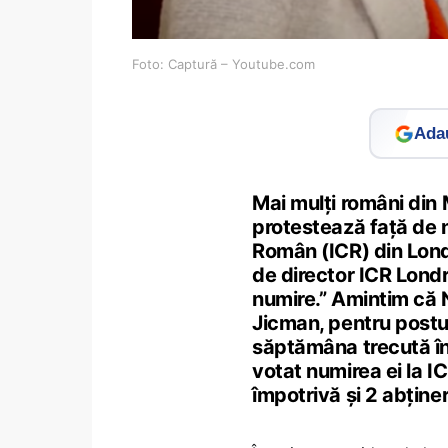
Foto: Captură – Youtube.com
Adau
Mai mulți români din M
protestează față de n
Român (ICR) din Londr
de director ICR Londr
numire.” Amintim că N
Jicman, pentru postul
săptămâna trecută în
votat numirea ei la IC
împotrivă și 2 abținer