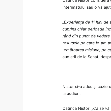
Catinca Nistor consideră 
interimatului său o va aju
„Experiența de 11 luni de a
cuprins chiar perioada înce
rând din punct de vedere 
resursele pe care le-am a
următoarea misiune, pe c
audierii de la Senat, despr
Nistor și-a adus și cazier
la audieri:
Catinca Nistor:
„Ca să vă s