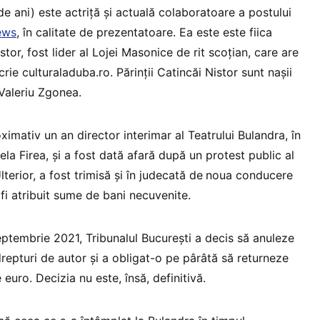
e ani) este actriță și actuală colaboratoare a postului
ews
, în calitate de prezentatoare. Ea este este fiica
tor, fost lider al Lojei Masonice de rit scoțian, care are
crie culturaladuba.ro. Părinții Catincăi Nistor sunt nașii
 Valeriu Zgonea.
ximativ un an director interimar al Teatrului Bulandra, în
la Firea, și a fost dată afară după un protest public al
lterior, a fost trimisă și în judecată de
noua conducere
 fi atribuit sume de bani necuvenite.
eptembrie 2021, Tribunalul București a decis să anuleze
repturi de autor și a obligat-o pe pârâtă să returneze
euro. Decizia nu este, însă, definitivă.