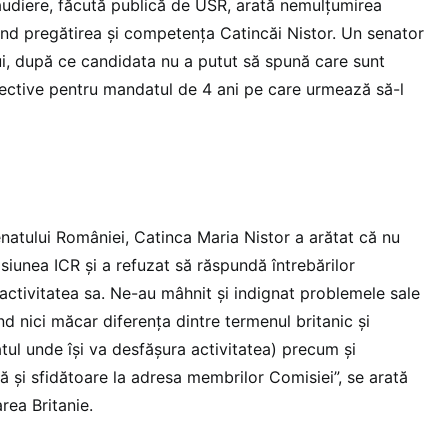
 audiere, făcută publică de USR, arată nemulțumirea
vind pregătirea și competența Catincăi Nistor. Un senator
i, după ce candidata nu a putut să spună care sunt
iective pentru mandatul de 4 ani pe care urmează să-l
enatului României, Catinca Maria Nistor a arătat că nu
siunea ICR și a refuzat să răspundă întrebărilor
 activitatea sa. Ne-au mâhnit și indignat problemele sale
 nici măcar diferența dintre termenul britanic și
tatul unde își va desfășura activitatea) precum și
 și sfidătoare la adresa membrilor Comisiei”, se arată
rea Britanie.