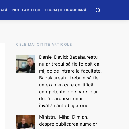
OALĂ
NEXTLAB.TECH
EDUCAȚIE FINANCIARĂ
CELE MAI CITITE ARTICOLE
Daniel David: Bacalaureatul
nu ar trebui să fie folosit ca
mijloc de intrare la facultate.
Bacalaureatul trebuie să fie
un examen care certifică
competențele pe care le ai
după parcursul unui
învățământ obligatoriu
Ministrul Mihai Dimian,
despre publicarea numelor