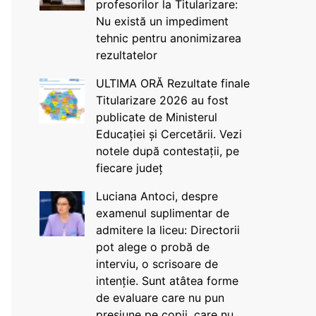
profesorilor la Titularizare:
Nu există un impediment
tehnic pentru anonimizarea
rezultatelor
ULTIMA ORĂ Rezultate finale
Titularizare 2026 au fost
publicate de Ministerul
Educației și Cercetării. Vezi
notele după contestații, pe
fiecare județ
Luciana Antoci, despre
examenul suplimentar de
admitere la liceu: Directorii
pot alege o probă de
interviu, o scrisoare de
intenție. Sunt atâtea forme
de evaluare care nu pun
presiune pe copii, care nu