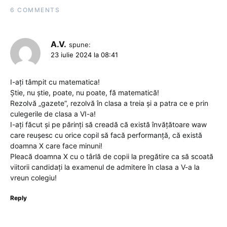
6 COMMENTS
A.V.
spune:
23 iulie 2024 la 08:41
I-ați tâmpit cu matematica!
Știe, nu știe, poate, nu poate, fă matematică!
Rezolvă „gazete”, rezolvă în clasa a treia și a patra ce e prin
culegerile de clasa a VI-a!
I-ați făcut și pe părinți să creadă că există învățătoare waw
care reușesc cu orice copil să facă performanță, că există
doamna X care face minuni!
Pleacă doamna X cu o târlă de copii la pregătire ca să scoată
viitorii candidați la examenul de admitere în clasa a V-a la
vreun colegiu!
Reply