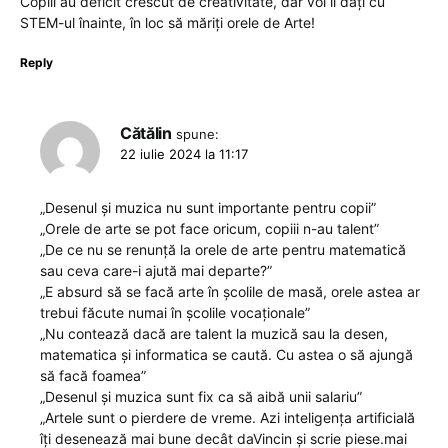
Copiii au deficit crescut de creativitate, dar voi îi dați cu
STEM-ul înainte, în loc să măriți orele de Arte!
Reply
Cătălin
spune:
22 iulie 2024 la 11:17
„Desenul și muzica nu sunt importante pentru copii”
„Orele de arte se pot face oricum, copiii n-au talent”
„De ce nu se renunță la orele de arte pentru matematică
sau ceva care-i ajută mai departe?”
„E absurd să se facă arte în școlile de masă, orele astea ar
trebui făcute numai în școlile vocaționale”
„Nu contează dacă are talent la muzică sau la desen,
matematica și informatica se caută. Cu astea o să ajungă
să facă foamea”
„Desenul și muzica sunt fix ca să aibă unii salariu”
„Artele sunt o pierdere de vreme. Azi inteligența artificială
îți desenează mai bune decât daVincin și scrie piese.mai