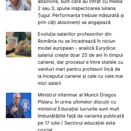
absolvire, sunt care au intrat cu media
2 sau 3, spune inspectoarea Iuliana
Țugui: Performanța trebuie măsurată și
prin câți absolvenți se angajează
Evoluția salariilor profesorilor din
România nu se încadrează în niciun
model european - analiză Eurydice:
salariul crește doar 25 de ani în timpul
carierei, dar procesul e între statele cu
venituri mari pentru profesori încă de
la începutul carierei și cele cu cele mai
mici salarii
Ministrul interimar al Muncii Dragos
Pîslaru: În urma ultimelor discuții cu
ministrul Educației lucrurile sunt mult
îmbunătățite față de varianta publicată
pe 17 iulie / Sectorul educației este
crucial