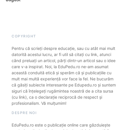
COPYRIGHT
Pentru că scrieți despre educație, sau cu atât mai mult
datorită acestui lucru, ar fi util să citați cu link, atunci
când preluați un articol, părți dintr-un articol sau o idee
care v-a inspirat. Noi, la EduPedu.ro ne-am asumat
această conduită etică și sperăm că și publicațiile cu
mult mai multă experiență vor face la fel. Ne bucurăm
că găsiți subiecte interesante pe Edupedu.ro și suntem
siguri că înțelegeți rugămintea noastră de a cita sursa
(cu link), ca o declarație reciprocă de respect și
profesionalism. Vă mulțumim!
DESPRE NOI
EduPedu.ro este o publicație online care găzduiește