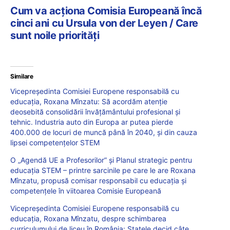
Cum va acționa Comisia Europeană încă
cinci ani cu Ursula von der Leyen / Care
sunt noile priorități
Similare
Vicepreședinta Comisiei Europene responsabilă cu
educația, Roxana Mînzatu: Să acordăm atenție
deosebită consolidării învățământului profesional și
tehnic. Industria auto din Europa ar putea pierde
400.000 de locuri de muncă până în 2040, și din cauza
lipsei competențelor STEM
O „Agendă UE a Profesorilor” și Planul strategic pentru
educația STEM – printre sarcinile pe care le are Roxana
Mînzatu, propusă comisar responsabil cu educația și
competențele în viitoarea Comisie Europeană
Vicepreședinta Comisiei Europene responsabilă cu
educația, Roxana Mînzatu, despre schimbarea
curriculumului de liceu în România: Statele decid câte