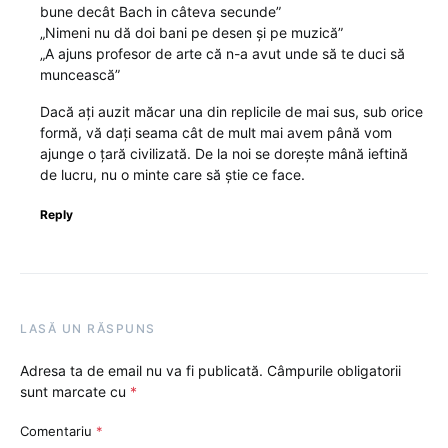
bune decât Bach in câteva secunde”
„Nimeni nu dă doi bani pe desen și pe muzică”
„A ajuns profesor de arte că n-a avut unde să te duci să
muncească”
Dacă ați auzit măcar una din replicile de mai sus, sub orice
formă, vă dați seama cât de mult mai avem până vom
ajunge o țară civilizată. De la noi se dorește mână ieftină
de lucru, nu o minte care să știe ce face.
Reply
LASĂ UN RĂSPUNS
Adresa ta de email nu va fi publicată.
Câmpurile obligatorii
sunt marcate cu
*
Comentariu
*