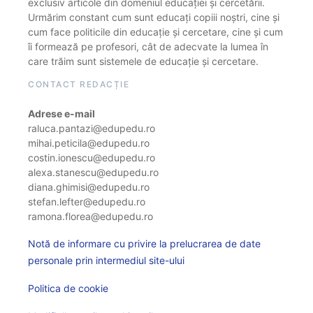
exclusiv articole din domeniul educației și cercetării.
Urmărim constant cum sunt educați copiii noștri, cine și
cum face politicile din educație și cercetare, cine și cum
îi formează pe profesori, cât de adecvate la lumea în
care trăim sunt sistemele de educație și cercetare.
CONTACT REDACȚIE
Adrese e-mail
raluca.pantazi@edupedu.ro
mihai.peticila@edupedu.ro
costin.ionescu@edupedu.ro
alexa.stanescu@edupedu.ro
diana.ghimisi@edupedu.ro
stefan.lefter@edupedu.ro
ramona.florea@edupedu.ro
Notă de informare cu privire la prelucrarea de date
personale prin intermediul site-ului
Politica de cookie