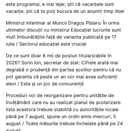
este programul, e mai lejer, știi că vacanțele sunt
vacanţe, știi că te poți bucura de un anumit timp liber
Ministrul interimar al Muncii Dragos Pîslaru: În urma
ultimelor discuții cu ministrul Educației lucrurile sunt
mult îmbunătățite față de varianta publicată pe 17
iulie / Sectorul educației este crucial
De ce sunt doar 6 mii de posturi titularizabile în
2026? Sorin Ion, secretar de stat: Cifrele arată mai
degrabă o prudență din partea școlilor pentru că nu
pot garanta că peste un an vor mai avea suficienți
elevi / Este și un joc de concurență
Proceduri noi de reorganizare pentru unitățile de
învățământ care nu au realizat planul de școlarizare:
lista acestora trebuie stabilită cu autoritățile locale
până pe 7 august, spune un ordin emis miercuri, 5
august / Toate măsurile trebuie încheiate până pe 24
august