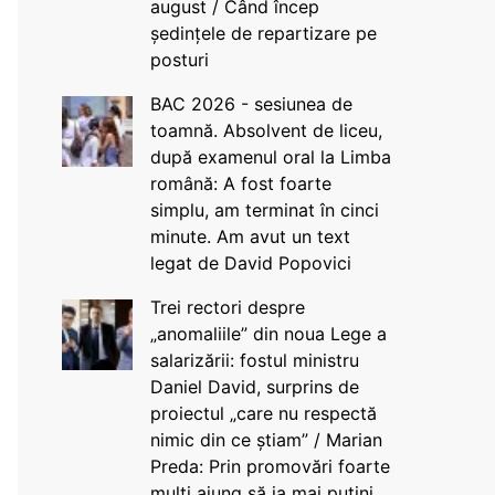
august / Când încep
ședințele de repartizare pe
posturi
BAC 2026 - sesiunea de
toamnă. Absolvent de liceu,
după examenul oral la Limba
română: A fost foarte
simplu, am terminat în cinci
minute. Am avut un text
legat de David Popovici
Trei rectori despre
„anomaliile” din noua Lege a
salarizării: fostul ministru
Daniel David, surprins de
proiectul „care nu respectă
nimic din ce știam” / Marian
Preda: Prin promovări foarte
mulți ajung să ia mai puțini