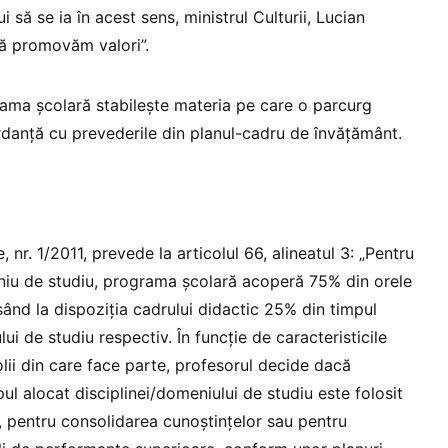
i să se ia în acest sens, ministrul Culturii, Lucian
ă promovăm valori”.
ama școlară stabileşte materia pe care o parcurg
ordanță cu prevederile din planul-cadru de învățământ.
 nr. 1/2011, prevede la articolul 66, alineatul 3: „Pentru
eniu de studiu, programa școlară acoperă 75% din orele
sând la dispoziția cadrului didactic 25% din timpul
ui de studiu respectiv. În funcție de caracteristicile
colii din care face parte, profesorul decide dacă
l alocat disciplinei/domeniului de studiu este folosit
, pentru consolidarea cunoștințelor sau pentru