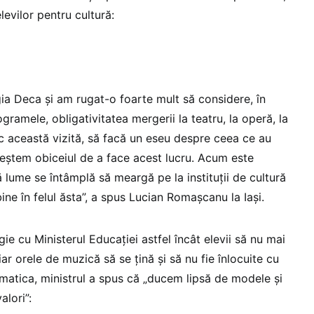
levilor pentru cultură:
a Deca şi am rugat-o foarte mult să considere, în
ramele, obligativitatea mergerii la teatru, la operă, la
c această vizită, să facă un eseu despre ceea ce au
creştem obiceiul de a face acest lucru. Acum este
 lume se întâmplă să meargă pe la instituţii de cultură
ine în felul ăsta”, a spus Lucian Romașcanu la Iași.
gie cu Ministerul Educației astfel încât elevii să nu mai
ar orele de muzică să se țină și să nu fie înlocuite cu
matica, ministrul a spus că „ducem lipsă de modele și
lori”: