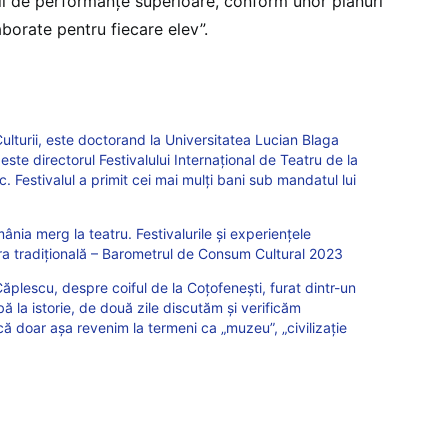
ili de performanțe superioare, conform unor planuri
aborate pentru fiecare elev”.
lturii, este doctorand la Universitatea Lucian Blaga
 este directorul Festivalului Internațional de Teatru de la
c. Festivalul a primit cei mai mulți bani sub mandatul lui
ânia merg la teatru. Festivalurile și experiențele
ra tradițională – Barometrul de Consum Cultural 2023
plescu, despre coiful de la Coțofenești, furat dintr-un
ă la istorie, de două zile discutăm și verificăm
 că doar așa revenim la termeni ca „muzeu”, „civilizație