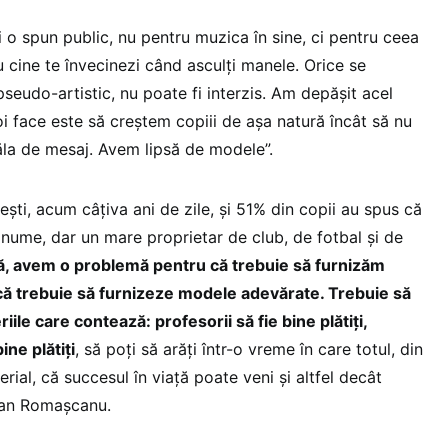
 o spun public, nu pentru muzica în sine, ci pentru ceea
 cine te învecinezi când asculţi manele. Orice se
 pseudo-artistic, nu poate fi interzis. Am depăşit acel
 face este să creştem copiii de aşa natură încât să nu
 ăla de mesaj. Avem lipsă de modele”.
eşti, acum câţiva ani de zile, şi 51% din copii au spus că
au nume, dar un mare proprietar de club, de fotbal şi de
ică, avem o problemă pentru că trebuie să furnizăm
 trebuie să furnizeze modele adevărate. Trebuie să
le care contează: profesorii să fie bine plătiţi,
ine plătiţi
, să poţi să arăţi într-o vreme în care totul, din
rial, că succesul în viaţă poate veni şi altfel decât
ian Romaşcanu.