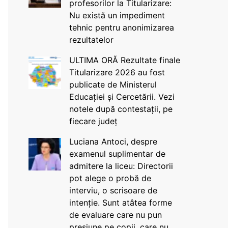
profesorilor la Titularizare:
Nu există un impediment
tehnic pentru anonimizarea
rezultatelor
ULTIMA ORĂ Rezultate finale
Titularizare 2026 au fost
publicate de Ministerul
Educației și Cercetării. Vezi
notele după contestații, pe
fiecare județ
Luciana Antoci, despre
examenul suplimentar de
admitere la liceu: Directorii
pot alege o probă de
interviu, o scrisoare de
intenție. Sunt atâtea forme
de evaluare care nu pun
presiune pe copii, care nu