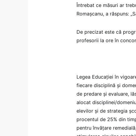
Întrebat ce măsuri ar trebu
Romașcanu, a răspuns: „S
De precizat este că progr
profesorii la ore în conc
Legea Educației în vigoare,
fiecare disciplină și dom
de predare și evaluare, lă
alocat disciplinei/domeniul
elevilor și de strategia ș
procentul de 25% din timpu
pentru învățare remedială