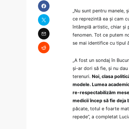
„Nu sunt pentru manele, şi
ce reprezintă ea şi cam cu
întâmplă artistic, chiar şi
fenomen. Tot ce putem noi
se mai identifice cu tipul
„A fost un sondaj în Bucur
şi-ar dori să fie, şi nu d
terenuri.
Noi, clasa polit
modele. Lumea academică
re-respectabilizăm meserii
medicii încep să fie deja b
păcate, totul e foarte mate
repede”, a completat Luc