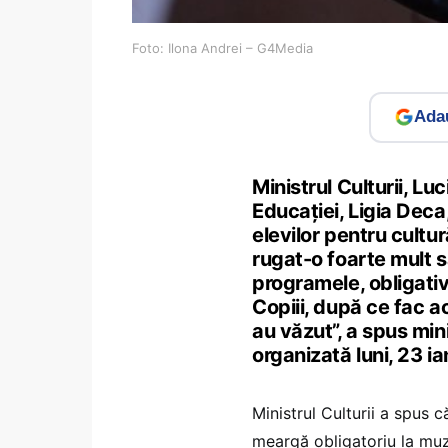
Foto: Ilona Andrei – G4Media
Adau
Ministrul Culturii, L
Educației, Ligia Deca
elevilor pentru cultu
rugat-o foarte mult s
programele, obligativi
Copiii, după ce fac a
au văzut”, a spus mini
organizată luni, 23 ia
Ministrul Culturii a spus c
meargă obligatoriu la muze