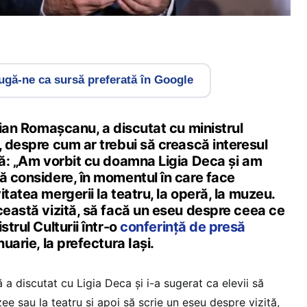
gă-ne ca sursă preferată în Google
ucian Romașcanu, a discutat cu ministrul
, despre cum ar trebui să crească interesul
ră: „Am vorbit cu doamna Ligia Deca și am
ă considere, în momentul în care face
tatea mergerii la teatru, la operă, la muzeu.
ceastă vizită, să facă un eseu despre ceea ce
strul Culturii într-o
conferință de presă
nuarie, la prefectura Iași.
ă a discutat cu Ligia Deca și i-a sugerat ca elevii să
e sau la teatru și apoi să scrie un eseu despre vizită,