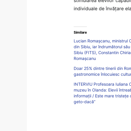
stimularea elevilor capab
individuale de învățare el
Similare
Lucian Romașcanu, ministrul Cu
din Sibiu, iar îndrumătorul său
Sibiu (FITS), Constantin Chiria
Romașcanu
Doar 25% dintre tinerii din Rom
gastronomice înlocuiesc cultu
INTERVIU Profesoara Iuliana Că
muzeu în Olanda: Elevii întreab
informații / Este mare tristețe
geto-dacă”