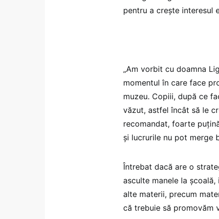
pentru a crește interesul e
„Am vorbit cu doamna Ligi
momentul în care face prog
muzeu. Copiii, după ce fa
văzut, astfel încât să le 
recomandat, foarte puţină
şi lucrurile nu pot merge b
Întrebat dacă are o strate
asculte manele la școală, i
alte materii, precum mate
că trebuie să promovăm va