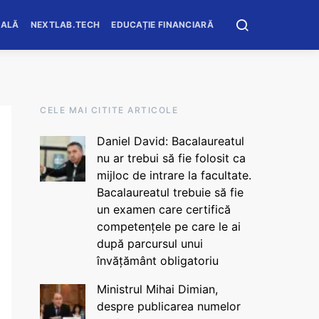
OALĂ
NEXTLAB.TECH
EDUCAȚIE FINANCIARĂ
CELE MAI CITITE ARTICOLE
Daniel David: Bacalaureatul
nu ar trebui să fie folosit ca
mijloc de intrare la facultate.
Bacalaureatul trebuie să fie
un examen care certifică
competențele pe care le ai
după parcursul unui
învățământ obligatoriu
Ministrul Mihai Dimian,
despre publicarea numelor