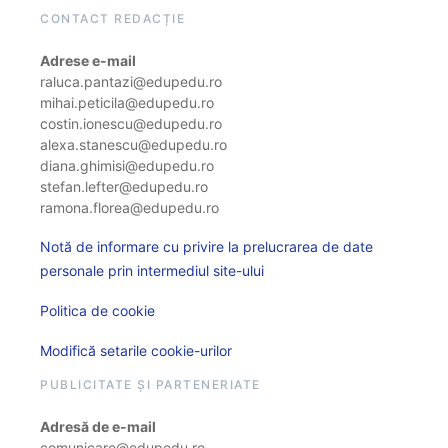
CONTACT REDACȚIE
Adrese e-mail
raluca.pantazi@edupedu.ro
mihai.peticila@edupedu.ro
costin.ionescu@edupedu.ro
alexa.stanescu@edupedu.ro
diana.ghimisi@edupedu.ro
stefan.lefter@edupedu.ro
ramona.florea@edupedu.ro
Notă de informare cu privire la prelucrarea de date
personale prin intermediul site-ului
Politica de cookie
Modifică setarile cookie-urilor
PUBLICITATE ȘI PARTENERIATE
Adresă de e-mail
comunicare@edupedu.ro