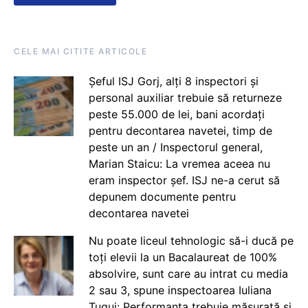
CELE MAI CITITE ARTICOLE
Șeful ISJ Gorj, alți 8 inspectori și
personal auxiliar trebuie să returneze
peste 55.000 de lei, bani acordați
pentru decontarea navetei, timp de
peste un an / Inspectorul general,
Marian Staicu: La vremea aceea nu
eram inspector șef. ISJ ne-a cerut să
depunem documente pentru
decontarea navetei
Nu poate liceul tehnologic să-i ducă pe
toți elevii la un Bacalaureat de 100%
absolvire, sunt care au intrat cu media
2 sau 3, spune inspectoarea Iuliana
Țugui: Performanța trebuie măsurată și