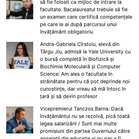
să fie folosit ca mijloc de intrare la
facultate. Bacalaureatul trebuie să fie
un examen care certifică competențele
pe care le ai după parcursul unui
învățământ obligatoriu
Andra-Gabriela Cîrstoiu, elevă din
Târgu Jiu, admisă la Yale University cu
o bursă completă în Biofizică și
Biochimie Moleculară și Computer
Science: Am ales o facultate în
străinătate pentru că pot deprinde noi
cunoștințe, dar vreau să mă întorc în
țară și să devin profesor
Vicepremierul Tanczos Barna: Dacă
învățământul nu se rezolvă, pică toată
legea salarizării / Sunt mai multe
promisiuni din partea Guvernului către
angajații din educație și nu par a fi