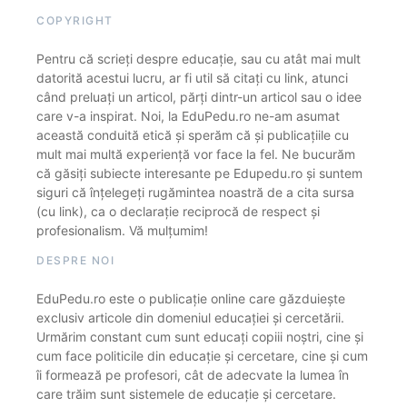
COPYRIGHT
Pentru că scrieți despre educație, sau cu atât mai mult
datorită acestui lucru, ar fi util să citați cu link, atunci
când preluați un articol, părți dintr-un articol sau o idee
care v-a inspirat. Noi, la EduPedu.ro ne-am asumat
această conduită etică și sperăm că și publicațiile cu
mult mai multă experiență vor face la fel. Ne bucurăm
că găsiți subiecte interesante pe Edupedu.ro și suntem
siguri că înțelegeți rugămintea noastră de a cita sursa
(cu link), ca o declarație reciprocă de respect și
profesionalism. Vă mulțumim!
DESPRE NOI
EduPedu.ro este o publicație online care găzduiește
exclusiv articole din domeniul educației și cercetării.
Urmărim constant cum sunt educați copiii noștri, cine și
cum face politicile din educație și cercetare, cine și cum
îi formează pe profesori, cât de adecvate la lumea în
care trăim sunt sistemele de educație și cercetare.