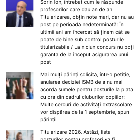
Sorin Ion, întrebat cum le răspunde
profesorilor care dau an de an
Titularizarea, obțin note mari, dar nu au
post pe perioadă nedeterminată: În
ultimii ani am încercat să ținem cât se
poate de bine sub control posturile
titularizabile / La niciun concurs nu poți
garanta de la început asigurarea unui
post
Mai mulți părinți solicită, într-o petiție,
anularea deciziei ISMB de a nu mai
acorda sumele pentru posturile la plata
cu ora din cadrul cluburilor copiilor:
Multe cercuri de activități extrașcolare
vor dispărea de la 1 septembrie, spun
părinții
Titularizare 2026. Astăzi, lista
posturilor pentru profesori va fi