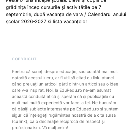
Peste o lună începe școala. Elevii și copiii de
grădiniță încep cursurile și activitățile pe 7
septembrie, după vacanța de vară / Calendarul anului
școlar 2026-2027 și lista vacanțelor
COPYRIGHT
Pentru că scrieți despre educație, sau cu atât mai mult
datorită acestui lucru, ar fi util să citați cu link, atunci
când preluați un articol, părți dintr-un articol sau o idee
care v-a inspirat. Noi, la EduPedu.ro ne-am asumat
această conduită etică și sperăm că și publicațiile cu
mult mai multă experiență vor face la fel. Ne bucurăm
că găsiți subiecte interesante pe Edupedu.ro și suntem
siguri că înțelegeți rugămintea noastră de a cita sursa
(cu link), ca o declarație reciprocă de respect și
profesionalism. Vă mulțumim!