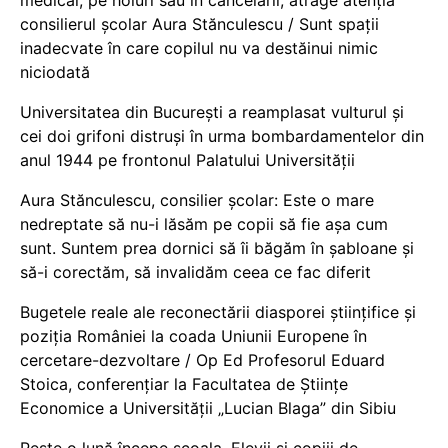
medical, pe holuri sau în cancelarii, atrage atenția
consilierul școlar Aura Stănculescu / Sunt spații
inadecvate în care copilul nu va destăinui nimic
niciodată
Universitatea din București a reamplasat vulturul și
cei doi grifoni distruși în urma bombardamentelor din
anul 1944 pe frontonul Palatului Universității
Aura Stănculescu, consilier școlar: Este o mare
nedreptate să nu-i lăsăm pe copii să fie așa cum
sunt. Suntem prea dornici să îi băgăm în șabloane și
să-i corectăm, să invalidăm ceea ce fac diferit
Bugetele reale ale reconectării diasporei științifice și
poziția României la coada Uniunii Europene în
cercetare-dezvoltare / Op Ed Profesorul Eduard
Stoica, conferențiar la Facultatea de Științe
Economice a Universității „Lucian Blaga” din Sibiu