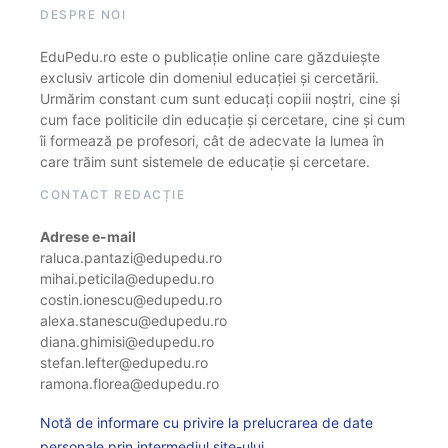
DESPRE NOI
EduPedu.ro este o publicație online care găzduiește
exclusiv articole din domeniul educației și cercetării.
Urmărim constant cum sunt educați copiii noștri, cine și
cum face politicile din educație și cercetare, cine și cum
îi formează pe profesori, cât de adecvate la lumea în
care trăim sunt sistemele de educație și cercetare.
CONTACT REDACȚIE
Adrese e-mail
raluca.pantazi@edupedu.ro
mihai.peticila@edupedu.ro
costin.ionescu@edupedu.ro
alexa.stanescu@edupedu.ro
diana.ghimisi@edupedu.ro
stefan.lefter@edupedu.ro
ramona.florea@edupedu.ro
Notă de informare cu privire la prelucrarea de date
personale prin intermediul site-ului