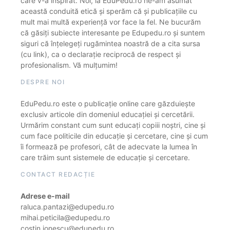
care v-a inspirat. Noi, la EduPedu.ro ne-am asumat
această conduită etică și sperăm că și publicațiile cu
mult mai multă experiență vor face la fel. Ne bucurăm
că găsiți subiecte interesante pe Edupedu.ro și suntem
siguri că înțelegeți rugămintea noastră de a cita sursa
(cu link), ca o declarație reciprocă de respect și
profesionalism. Vă mulțumim!
DESPRE NOI
EduPedu.ro este o publicație online care găzduiește
exclusiv articole din domeniul educației și cercetării.
Urmărim constant cum sunt educați copiii noștri, cine și
cum face politicile din educație și cercetare, cine și cum
îi formează pe profesori, cât de adecvate la lumea în
care trăim sunt sistemele de educație și cercetare.
CONTACT REDACȚIE
Adrese e-mail
raluca.pantazi@edupedu.ro
mihai.peticila@edupedu.ro
costin.ionescu@edupedu.ro