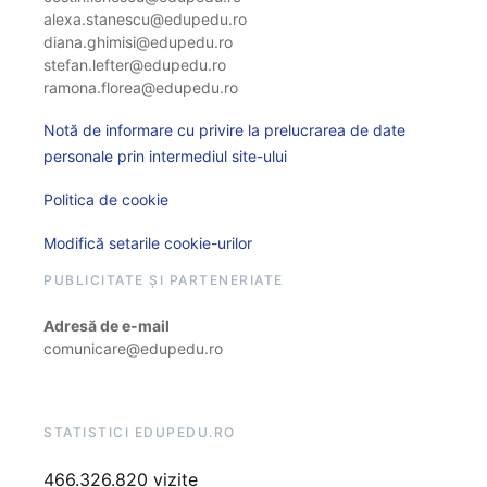
alexa.stanescu@edupedu.ro
diana.ghimisi@edupedu.ro
stefan.lefter@edupedu.ro
ramona.florea@edupedu.ro
Notă de informare cu privire la prelucrarea de date
personale prin intermediul site-ului
Politica de cookie
Modifică setarile cookie-urilor
PUBLICITATE ȘI PARTENERIATE
Adresă de e-mail
comunicare@edupedu.ro
STATISTICI EDUPEDU.RO
466.326.820 vizite