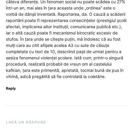
câteva diferențe. Un fenomen social nu poate scădea cu 27%
într-un an, mai ales în țara aceasta unde „ordinea” este o
vorbă de dânșii inventată. Raportarea, da. O cauză a scăderii
raportării poate fi reprezentarea consecințelor (prestigiul școlii
afectat, implicarea altor instituții, comunicarea publică etc.),
iar o altă cauză poate fi mecanismul birocratic excesiv de
stufos. În țara unde se citește puțin, mă îndoiesc că au fost
mulți care au citit afișele acelea A3 cu sute de căsuțe
completate cu text de 10, descriind pașii de urmat pentru a
sesiza fenomenul violenței școlare. Iată cum, printr-o singură
procedură, realizată probabil de vreun om al castelului
kafkian, țara este primenită, apretată, tocmai bună de pus în
vitrină, adică pregătită să fie controlată la coletărie.
Reply
LASĂ UN RĂSPUNS