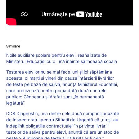
Similare
Noile auxiliare școlare pentru elevi, reanalizate de
Ministerul Educației cu o lună înainte să înceapă școala
Testarea elevilor nu se mai face luni și joi săptămâna
aceasta, ci marți și vineri din cauza întârzierii livrărilor
de teste pe bază de salivă, anunță Ministerul Educației,
care precizează pentru prima dată după contrele
publice: Cîmpeanu și Arafat sunt „în permanentă
legătură”
DDS Diagnostic, una dintre cele două companii acuzate
de Inspectoratul pentru Situații de Urgență că „nu și-au
îndeplinit obligațiile contractuale” în privința livrării
testelor de salivă pentru elevi, anunță că are un stoc de
peste 2,4 milioane de teste și că IGSU ar fi cerut