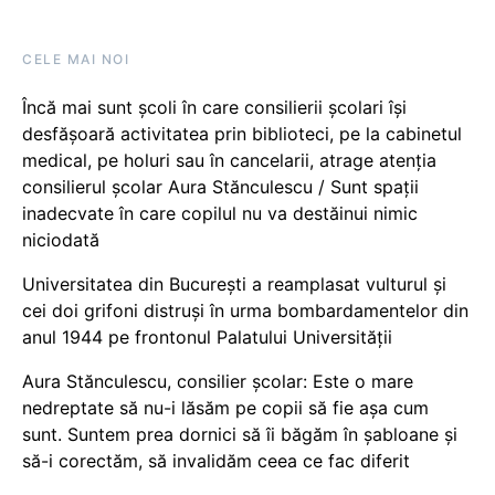
CELE MAI NOI
Încă mai sunt școli în care consilierii școlari își
desfășoară activitatea prin biblioteci, pe la cabinetul
medical, pe holuri sau în cancelarii, atrage atenția
consilierul școlar Aura Stănculescu / Sunt spații
inadecvate în care copilul nu va destăinui nimic
niciodată
Universitatea din București a reamplasat vulturul și
cei doi grifoni distruși în urma bombardamentelor din
anul 1944 pe frontonul Palatului Universității
Aura Stănculescu, consilier școlar: Este o mare
nedreptate să nu-i lăsăm pe copii să fie așa cum
sunt. Suntem prea dornici să îi băgăm în șabloane și
să-i corectăm, să invalidăm ceea ce fac diferit