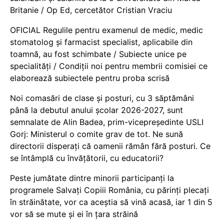
Britanie / Op Ed, cercetător Cristian Vraciu
OFICIAL Regulile pentru examenul de medic, medic
stomatolog și farmacist specialist, aplicabile din
toamnă, au fost schimbate / Subiecte unice pe
specialități / Condiții noi pentru membrii comisiei ce
elaborează subiectele pentru proba scrisă
Noi comasări de clase și posturi, cu 3 săptămâni
până la debutul anului școlar 2026-2027, sunt
semnalate de Alin Badea, prim-vicepreședinte USLI
Gorj: Ministerul o comite grav de tot. Ne sună
directorii disperați că oamenii rămân fără posturi. Ce
se întâmplă cu învățătorii, cu educatorii?
Peste jumătate dintre minorii participanți la
programele Salvați Copiii România, cu părinți plecați
în străinătate, vor ca aceștia să vină acasă, iar 1 din 5
vor să se mute și ei în țara străină