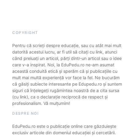
COPYRIGHT
Pentru că scrieți despre educație, sau cu atât mai mult
datorită acestui lucru, ar fi util să citați cu link, atunci
când preluați un articol, părți dintr-un articol sau o idee
care v-a inspirat. Noi, la EduPedu.ro ne-am asumat
această conduită etică și sperăm că și publicațiile cu
mult mai multă experiență vor face la fel. Ne bucurăm
că găsiți subiecte interesante pe Edupedu.ro și suntem
siguri că înțelegeți rugămintea noastră de a cita sursa
(cu link), ca o declarație reciprocă de respect și
profesionalism. Vă mulțumim!
DESPRE NOI
EduPedu.ro este o publicație online care găzduiește
exclusiv articole din domeniul educației și cercetării.