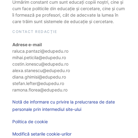
Urmărim constant cum sunt educați copiii noștri, cine și
cum face politicile din educație și cercetare, cine și cum
îi formează pe profesori, cât de adecvate la lumea în
care trăim sunt sistemele de educație și cercetare.
CONTACT REDACȚIE
Adrese e-mail
raluca.pantazi@edupedu.ro
mihai.peticila@edupedu.ro
costin.ionescu@edupedu.ro
alexa.stanescu@edupedu.ro
diana.ghimisi@edupedu.ro
stefan.lefter@edupedu.ro
ramona.florea@edupedu.ro
Notă de informare cu privire la prelucrarea de date
personale prin intermediul site-ului
Politica de cookie
Modifică setarile cookie-urilor