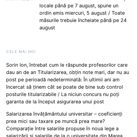
locale până pe 7 august, spune un
ordin emis miercuri, 5 august / Toate
măsurile trebuie încheiate până pe 24
august
CELE MAI NOI
Sorin Ion, întrebat cum le răspunde profesorilor care
dau an de an Titularizarea, obțin note mari, dar nu au
post pe perioadă nedeterminată: În ultimii ani am
încercat să ținem cât se poate de bine sub control
posturile titularizabile / La niciun concurs nu poți
garanta de la început asigurarea unui post
Salarizarea învățământului universitar – coeficienți
prea mici sau taxare pe muncă prea mare?
Comparație între salariile propuse în noua lege a
salarizării și salariile de la o universitate din Marea