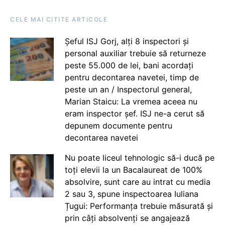
CELE MAI CITITE ARTICOLE
Șeful ISJ Gorj, alți 8 inspectori și
personal auxiliar trebuie să returneze
peste 55.000 de lei, bani acordați
pentru decontarea navetei, timp de
peste un an / Inspectorul general,
Marian Staicu: La vremea aceea nu
eram inspector șef. ISJ ne-a cerut să
depunem documente pentru
decontarea navetei
Nu poate liceul tehnologic să-i ducă pe
toți elevii la un Bacalaureat de 100%
absolvire, sunt care au intrat cu media
2 sau 3, spune inspectoarea Iuliana
Țugui: Performanța trebuie măsurată și
prin câți absolvenți se angajează