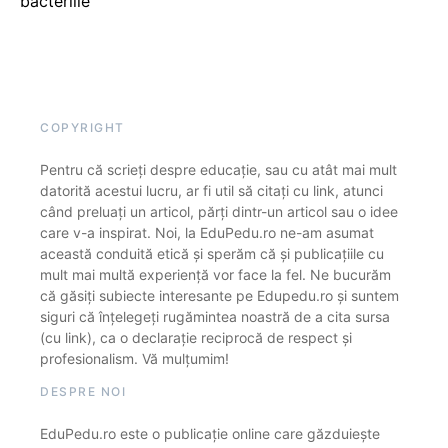
bacteriile
COPYRIGHT
Pentru că scrieți despre educație, sau cu atât mai mult
datorită acestui lucru, ar fi util să citați cu link, atunci
când preluați un articol, părți dintr-un articol sau o idee
care v-a inspirat. Noi, la EduPedu.ro ne-am asumat
această conduită etică și sperăm că și publicațiile cu
mult mai multă experiență vor face la fel. Ne bucurăm
că găsiți subiecte interesante pe Edupedu.ro și suntem
siguri că înțelegeți rugămintea noastră de a cita sursa
(cu link), ca o declarație reciprocă de respect și
profesionalism. Vă mulțumim!
DESPRE NOI
EduPedu.ro este o publicație online care găzduiește