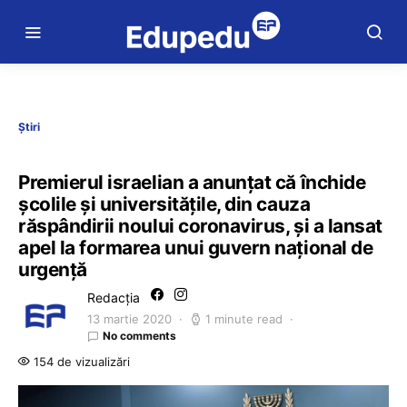
Știri
Premierul israelian a anunțat că închide
şcolile şi universităţile, din cauza
răspândirii noului coronavirus, și a lansat
apel la formarea unui guvern național de
urgență
Redacția
13 martie 2020
1 minute read
No comments
154 de vizualizări