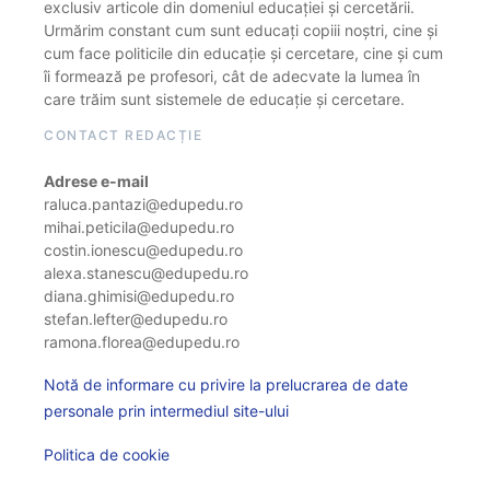
exclusiv articole din domeniul educației și cercetării.
Urmărim constant cum sunt educați copiii noștri, cine și
cum face politicile din educație și cercetare, cine și cum
îi formează pe profesori, cât de adecvate la lumea în
care trăim sunt sistemele de educație și cercetare.
CONTACT REDACȚIE
Adrese e-mail
raluca.pantazi@edupedu.ro
mihai.peticila@edupedu.ro
costin.ionescu@edupedu.ro
alexa.stanescu@edupedu.ro
diana.ghimisi@edupedu.ro
stefan.lefter@edupedu.ro
ramona.florea@edupedu.ro
Notă de informare cu privire la prelucrarea de date
personale prin intermediul site-ului
Politica de cookie