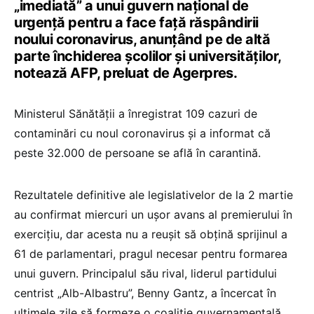
„imediată” a unui guvern naţional de
urgenţă pentru a face faţă răspândirii
noului coronavirus, anunţând pe de altă
parte închiderea şcolilor şi universităţilor,
notează AFP, preluat de Agerpres.
Ministerul Sănătăţii a înregistrat 109 cazuri de
contaminări cu noul coronavirus şi a informat că
peste 32.000 de persoane se află în carantină.
Rezultatele definitive ale legislativelor de la 2 martie
au confirmat miercuri un uşor avans al premierului în
exerciţiu, dar acesta nu a reuşit să obţină sprijinul a
61 de parlamentari, pragul necesar pentru formarea
unui guvern. Principalul său rival, liderul partidului
centrist „Alb-Albastru”, Benny Gantz, a încercat în
ultimele zile să formeze o coaliţie guvernamentală.