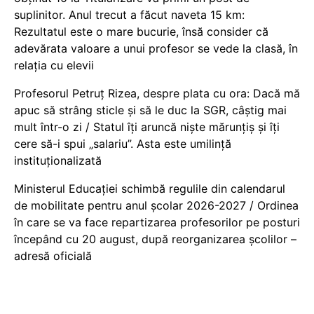
suplinitor. Anul trecut a făcut naveta 15 km:
Rezultatul este o mare bucurie, însă consider că
adevărata valoare a unui profesor se vede la clasă, în
relația cu elevii
Profesorul Petruț Rizea, despre plata cu ora: Dacă mă
apuc să strâng sticle și să le duc la SGR, câștig mai
mult într-o zi / Statul îți aruncă niște mărunțiș și îți
cere să-i spui „salariu”. Asta este umilință
instituționalizată
Ministerul Educației schimbă regulile din calendarul
de mobilitate pentru anul școlar 2026-2027 / Ordinea
în care se va face repartizarea profesorilor pe posturi
începând cu 20 august, după reorganizarea școlilor –
adresă oficială