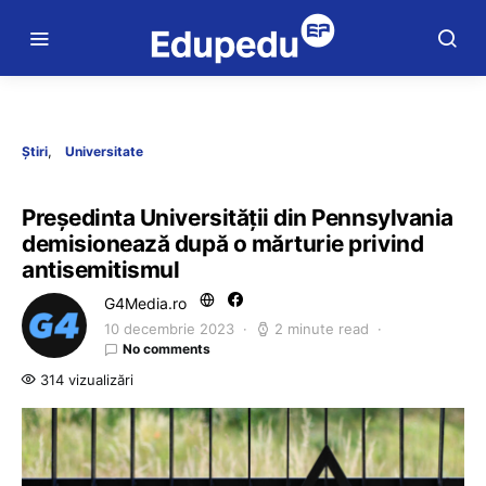
Știri
Universitate
Preşedinta Universităţii din Pennsylvania
demisionează după o mărturie privind
antisemitismul
G4Media.ro
10 decembrie 2023
2 minute read
No comments
314 vizualizări