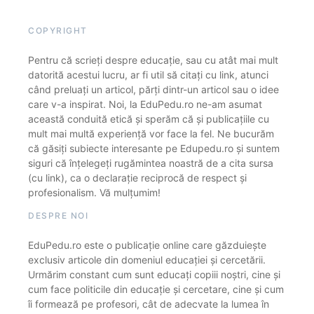
COPYRIGHT
Pentru că scrieți despre educație, sau cu atât mai mult
datorită acestui lucru, ar fi util să citați cu link, atunci
când preluați un articol, părți dintr-un articol sau o idee
care v-a inspirat. Noi, la EduPedu.ro ne-am asumat
această conduită etică și sperăm că și publicațiile cu
mult mai multă experiență vor face la fel. Ne bucurăm
că găsiți subiecte interesante pe Edupedu.ro și suntem
siguri că înțelegeți rugămintea noastră de a cita sursa
(cu link), ca o declarație reciprocă de respect și
profesionalism. Vă mulțumim!
DESPRE NOI
EduPedu.ro este o publicație online care găzduiește
exclusiv articole din domeniul educației și cercetării.
Urmărim constant cum sunt educați copiii noștri, cine și
cum face politicile din educație și cercetare, cine și cum
îi formează pe profesori, cât de adecvate la lumea în