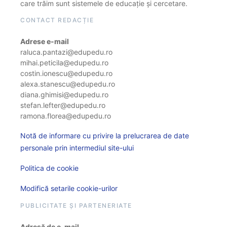
care trăim sunt sistemele de educație și cercetare.
CONTACT REDACȚIE
Adrese e-mail
raluca.pantazi@edupedu.ro
mihai.peticila@edupedu.ro
costin.ionescu@edupedu.ro
alexa.stanescu@edupedu.ro
diana.ghimisi@edupedu.ro
stefan.lefter@edupedu.ro
ramona.florea@edupedu.ro
Notă de informare cu privire la prelucrarea de date
personale prin intermediul site-ului
Politica de cookie
Modifică setarile cookie-urilor
PUBLICITATE ȘI PARTENERIATE
Adresă de e-mail