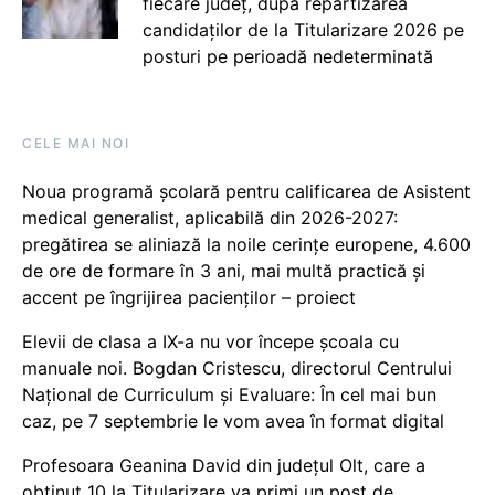
fiecare județ, după repartizarea
candidaților de la Titularizare 2026 pe
posturi pe perioadă nedeterminată
CELE MAI NOI
Noua programă școlară pentru calificarea de Asistent
medical generalist, aplicabilă din 2026-2027:
pregătirea se aliniază la noile cerințe europene, 4.600
de ore de formare în 3 ani, mai multă practică și
accent pe îngrijirea pacienților – proiect
Elevii de clasa a IX-a nu vor începe școala cu
manuale noi. Bogdan Cristescu, directorul Centrului
Național de Curriculum și Evaluare: În cel mai bun
caz, pe 7 septembrie le vom avea în format digital
Profesoara Geanina David din județul Olt, care a
obținut 10 la Titularizare va primi un post de