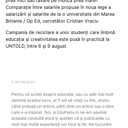
prea mici sau taxare pe muncă prea mare?
Comparație între salariile propuse în noua lege a
salarizării și salariile de la o universitate din Marea
Britanie / Op Ed, cercetător Cristian Vraciu
Campania de reciclare a unor studenți care îmbină
educația și creativitatea este pusă în practică la
UNTOLD, între 6 și 9 august
COPYRIGHT
Pentru că scrieți despre educație, sau cu atât mai mult
datorită acestui lucru, ar fi util să citați cu link, atunci
când preluați un articol, părți dintr-un articol sau o idee
care v-a inspirat. Noi, la EduPedu.ro ne-am asumat
această conduită etică și sperăm că și publicațiile cu
mult mai multă experiență vor face la fel. Ne bucurăm