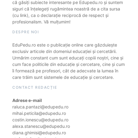
că găsiți subiecte interesante pe Edupedu.ro și suntem
siguri că înțelegeți rugămintea noastră de a cita sursa
(cu link), ca o declarație reciprocă de respect și
profesionalism. Vă mulțumim!
DESPRE NOI
EduPedu.ro este o publicație online care găzduiește
exclusiv articole din domeniul educației și cercetării.
Urmărim constant cum sunt educați copiii noștri, cine și
cum face politicile din educație și cercetare, cine și cum
îi formează pe profesori, cât de adecvate la lumea în
care trăim sunt sistemele de educație și cercetare.
CONTACT REDACȚIE
Adrese e-mail
raluca.pantazi@edupedu.ro
mihai.peticila@edupedu.ro
costin.ionescu@edupedu.ro
alexa.stanescu@edupedu.ro
diana.ghimisi@edupedu.ro