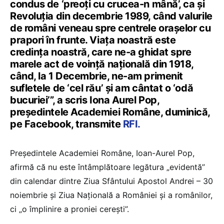
condus de ‘preoţi cu crucea-n mână’, ca şi
Revoluţia din decembrie 1989, când valurile
de români veneau spre centrele oraşelor cu
prapori în frunte. Viaţa noastră este
credinţa noastră, care ne-a ghidat spre
marele act de voinţă naţională din 1918,
când, la 1 Decembrie, ne-am primenit
sufletele de ‘cel rău’ şi am cântat o ‘odă
bucuriei’”, a scris Iona Aurel Pop,
preşedintele Academiei Române, duminică,
pe Facebook, transmite
RFI.
Preşedintele Academiei Române, Ioan-Aurel Pop,
afirmă că nu este întâmplătoare legătura „evidentă”
din calendar dintre Ziua Sfântului Apostol Andrei – 30
noiembrie şi Ziua Naţională a României şi a românilor,
ci „o împlinire a proniei cereşti”.