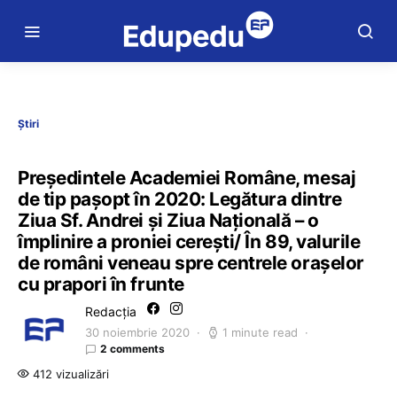
Știri
Președintele Academiei Române, mesaj
de tip pașopt în 2020: Legătura dintre
Ziua Sf. Andrei și Ziua Națională – o
împlinire a proniei cerești/ În 89, valurile
de români veneau spre centrele oraşelor
cu prapori în frunte
Redacția
30 noiembrie 2020
1 minute read
2 comments
412 vizualizări