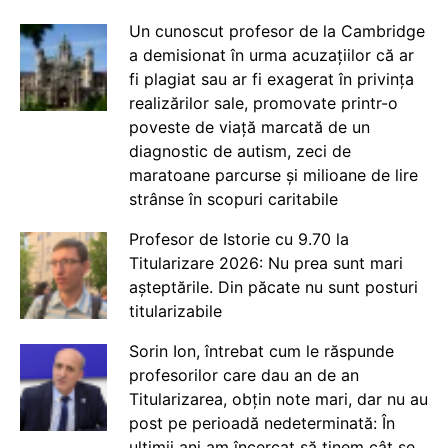
Un cunoscut profesor de la Cambridge
a demisionat în urma acuzațiilor că ar
fi plagiat sau ar fi exagerat în privința
realizărilor sale, promovate printr-o
poveste de viață marcată de un
diagnostic de autism, zeci de
maratoane parcurse și milioane de lire
strânse în scopuri caritabile
Profesor de Istorie cu 9.70 la
Titularizare 2026: Nu prea sunt mari
așteptările. Din păcate nu sunt posturi
titularizabile
Sorin Ion, întrebat cum le răspunde
profesorilor care dau an de an
Titularizarea, obțin note mari, dar nu au
post pe perioadă nedeterminată: În
ultimii ani am încercat să ținem cât se