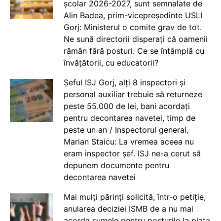
școlar 2026-2027, sunt semnalate de
Alin Badea, prim-vicepreședinte USLI
Gorj: Ministerul o comite grav de tot.
Ne sună directorii disperați că oamenii
rămân fără posturi. Ce se întâmplă cu
învățătorii, cu educatorii?
Șeful ISJ Gorj, alți 8 inspectori și
personal auxiliar trebuie să returneze
peste 55.000 de lei, bani acordați
pentru decontarea navetei, timp de
peste un an / Inspectorul general,
Marian Staicu: La vremea aceea nu
eram inspector șef. ISJ ne-a cerut să
depunem documente pentru
decontarea navetei
Mai mulți părinți solicită, într-o petiție,
anularea deciziei ISMB de a nu mai
acorda sumele pentru posturile la plata