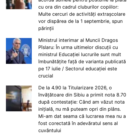
cu ora din cadrul cluburilor copiilor:
Multe cercuri de activități extrașcolare
vor dispărea de la 1 septembrie, spun
părinții
Ministrul interimar al Muncii Dragos
Pîslaru: În urma ultimelor discuții cu
ministrul Educației lucrurile sunt mult
îmbunătățite față de varianta publicată
pe 17 iulie / Sectorul educației este
crucial
De la 4.90 la Titularizare 2026, o
învățătoare din Sibiu a primit nota 8.70
după contestație: Când am văzut nota
inițială, nu mă puteam opri din plâns.
Mi-am dat seama că lucrarea mea nu a
fost corectată în adevăratul sens al
cuvântului