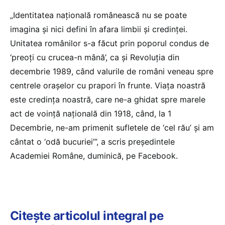
„Identitatea naţională românească nu se poate
imagina şi nici defini în afara limbii şi credinţei.
Unitatea românilor s-a făcut prin poporul condus de
‘preoţi cu crucea-n mână’, ca şi Revoluţia din
decembrie 1989, când valurile de români veneau spre
centrele oraşelor cu prapori în frunte. Viaţa noastră
este credinţa noastră, care ne-a ghidat spre marele
act de voinţă naţională din 1918, când, la 1
Decembrie, ne-am primenit sufletele de ‘cel rău’ şi am
cântat o ‘odă bucuriei’”, a scris preşedintele
Academiei Române, duminică, pe Facebook.
Citește articolul integral pe