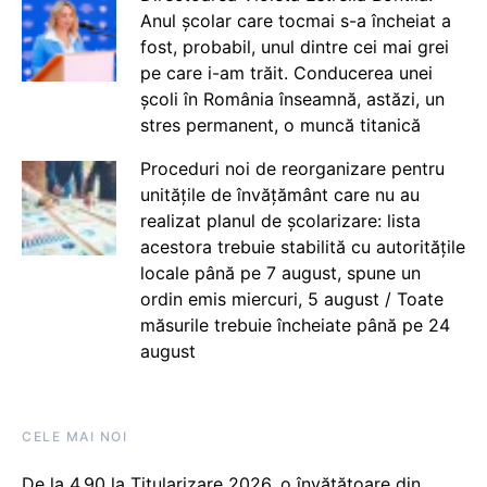
Anul școlar care tocmai s-a încheiat a
fost, probabil, unul dintre cei mai grei
pe care i-am trăit. Conducerea unei
școli în România înseamnă, astăzi, un
stres permanent, o muncă titanică
Proceduri noi de reorganizare pentru
unitățile de învățământ care nu au
realizat planul de școlarizare: lista
acestora trebuie stabilită cu autoritățile
locale până pe 7 august, spune un
ordin emis miercuri, 5 august / Toate
măsurile trebuie încheiate până pe 24
august
CELE MAI NOI
De la 4.90 la Titularizare 2026, o învățătoare din