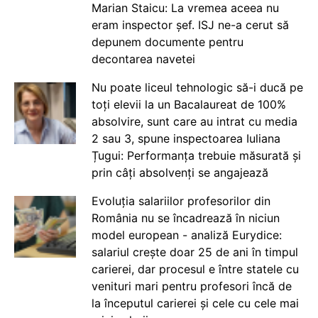
Marian Staicu: La vremea aceea nu
eram inspector șef. ISJ ne-a cerut să
depunem documente pentru
decontarea navetei
Nu poate liceul tehnologic să-i ducă pe
toți elevii la un Bacalaureat de 100%
absolvire, sunt care au intrat cu media
2 sau 3, spune inspectoarea Iuliana
Țugui: Performanța trebuie măsurată și
prin câți absolvenți se angajează
Evoluția salariilor profesorilor din
România nu se încadrează în niciun
model european - analiză Eurydice:
salariul crește doar 25 de ani în timpul
carierei, dar procesul e între statele cu
venituri mari pentru profesori încă de
la începutul carierei și cele cu cele mai