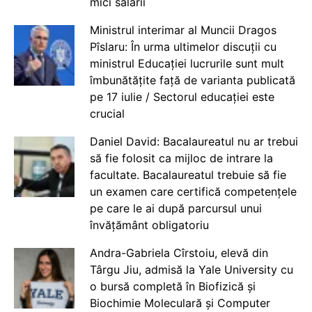
mici salarii
Ministrul interimar al Muncii Dragos
Pîslaru: În urma ultimelor discuții cu
ministrul Educației lucrurile sunt mult
îmbunătățite față de varianta publicată
pe 17 iulie / Sectorul educației este
crucial
Daniel David: Bacalaureatul nu ar trebui
să fie folosit ca mijloc de intrare la
facultate. Bacalaureatul trebuie să fie
un examen care certifică competențele
pe care le ai după parcursul unui
învățământ obligatoriu
Andra-Gabriela Cîrstoiu, elevă din
Târgu Jiu, admisă la Yale University cu
o bursă completă în Biofizică și
Biochimie Moleculară și Computer