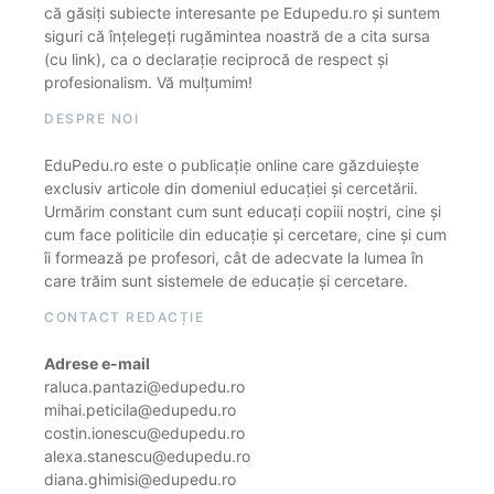
că găsiți subiecte interesante pe Edupedu.ro și suntem
siguri că înțelegeți rugămintea noastră de a cita sursa
(cu link), ca o declarație reciprocă de respect și
profesionalism. Vă mulțumim!
DESPRE NOI
EduPedu.ro este o publicație online care găzduiește
exclusiv articole din domeniul educației și cercetării.
Urmărim constant cum sunt educați copiii noștri, cine și
cum face politicile din educație și cercetare, cine și cum
îi formează pe profesori, cât de adecvate la lumea în
care trăim sunt sistemele de educație și cercetare.
CONTACT REDACȚIE
Adrese e-mail
raluca.pantazi@edupedu.ro
mihai.peticila@edupedu.ro
costin.ionescu@edupedu.ro
alexa.stanescu@edupedu.ro
diana.ghimisi@edupedu.ro