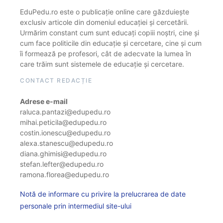
EduPedu.ro este o publicație online care găzduiește
exclusiv articole din domeniul educației și cercetării.
Urmărim constant cum sunt educați copiii noștri, cine și
cum face politicile din educație și cercetare, cine și cum
îi formează pe profesori, cât de adecvate la lumea în
care trăim sunt sistemele de educație și cercetare.
CONTACT REDACȚIE
Adrese e-mail
raluca.pantazi@edupedu.ro
mihai.peticila@edupedu.ro
costin.ionescu@edupedu.ro
alexa.stanescu@edupedu.ro
diana.ghimisi@edupedu.ro
stefan.lefter@edupedu.ro
ramona.florea@edupedu.ro
Notă de informare cu privire la prelucrarea de date
personale prin intermediul site-ului