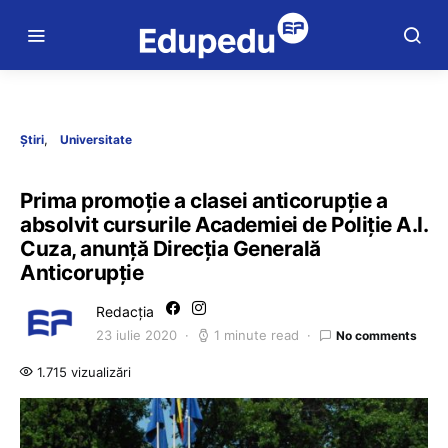
Știri
Universitate
Prima promoție a clasei anticorupție a
absolvit cursurile Academiei de Poliție A.I.
Cuza, anunță Direcția Generală
Anticorupție
Redacția
23 iulie 2020
1 minute read
No comments
1.715 vizualizări