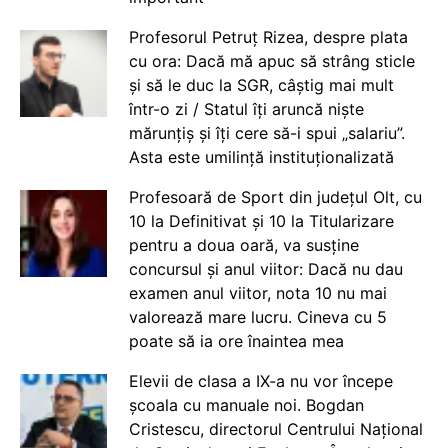
Profesorul Petruț Rizea, despre plata
cu ora: Dacă mă apuc să strâng sticle
și să le duc la SGR, câștig mai mult
într-o zi / Statul îți aruncă niște
mărunțiș și îți cere să-i spui „salariu”.
Asta este umilință instituționalizată
Profesoară de Sport din județul Olt, cu
10 la Definitivat și 10 la Titularizare
pentru a doua oară, va susține
concursul și anul viitor: Dacă nu dau
examen anul viitor, nota 10 nu mai
valorează mare lucru. Cineva cu 5
poate să ia ore înaintea mea
Elevii de clasa a IX-a nu vor începe
școala cu manuale noi. Bogdan
Cristescu, directorul Centrului Național