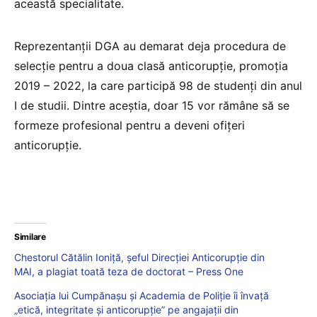
această specialitate.
Reprezentanţii DGA au demarat deja procedura de
selecţie pentru a doua clasă anticorupţie, promoţia
2019 – 2022, la care participă 98 de studenţi din anul
I de studii. Dintre aceştia, doar 15 vor rămâne să se
formeze profesional pentru a deveni ofiţeri
anticorupţie.
Similare
Chestorul Cătălin Ioniță, șeful Direcției Anticorupție din
MAI, a plagiat toată teza de doctorat – Press One
Asociația lui Cumpănașu și Academia de Poliție îi învață
„etică, integritate și anticorupție” pe angajații din