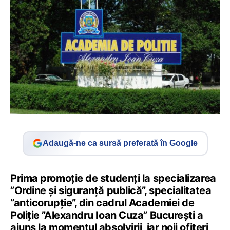
Adaugă-ne ca sursă preferată în Google
Prima promoţie de studenţi la specializarea
”Ordine şi siguranţă publică”, specialitatea
”anticorupţie”, din cadrul Academiei de
Poliţie ”Alexandru Ioan Cuza” Bucureşti a
ajuns la momentul absolvirii, iar noii ofiţeri