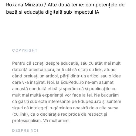
Roxana Mînzatu / Alte două teme: competențele de
bază și educația digitală sub impactul IA
COPYRIGHT
Pentru că scrieți despre educație, sau cu atât mai mult
datorită acestui lucru, ar fi util să citați cu link, atunci
când preluați un articol, părți dintr-un articol sau o idee
care v-a inspirat. Noi, la EduPedu.ro ne-am asumat
această conduită etică și sperăm că și publicațiile cu
mult mai multă experiență vor face la fel. Ne bucurăm
că găsiți subiecte interesante pe Edupedu.ro și suntem
siguri că înțelegeți rugămintea noastră de a cita sursa
(cu link), ca o declarație reciprocă de respect și
profesionalism. Vă mulțumim!
DESPRE NOI